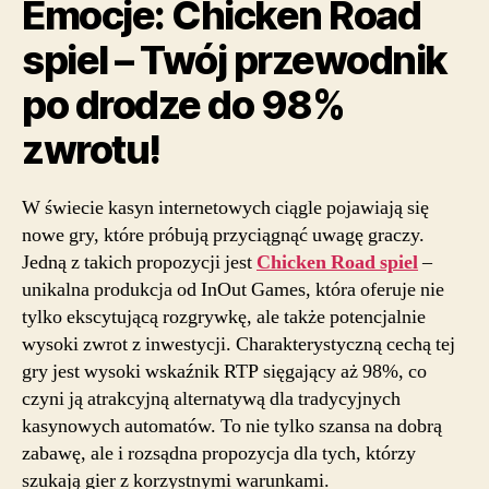
Emocje: Chicken Road
spiel – Twój przewodnik
po drodze do 98%
zwrotu!
W świecie kasyn internetowych ciągle pojawiają się
nowe gry, które próbują przyciągnąć uwagę graczy.
Jedną z takich propozycji jest
Chicken Road spiel
–
unikalna produkcja od InOut Games, która oferuje nie
tylko ekscytującą rozgrywkę, ale także potencjalnie
wysoki zwrot z inwestycji. Charakterystyczną cechą tej
gry jest wysoki wskaźnik RTP sięgający aż 98%, co
czyni ją atrakcyjną alternatywą dla tradycyjnych
kasynowych automatów. To nie tylko szansa na dobrą
zabawę, ale i rozsądna propozycja dla tych, którzy
szukają gier z korzystnymi warunkami.