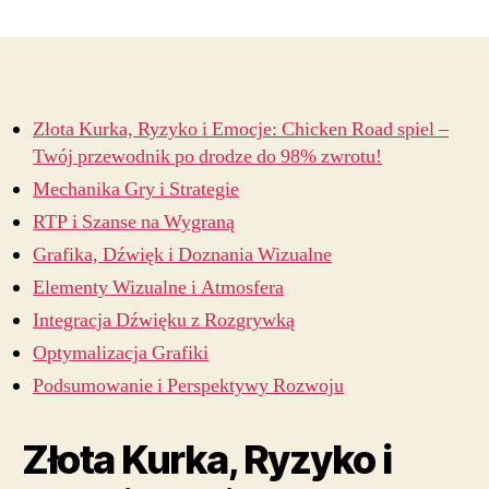
Złota
Kurka,
Ryzyko
i
Emocje
Chicken
Złota Kurka, Ryzyko i Emocje: Chicken Road spiel –
Road
Twój przewodnik po drodze do 98% zwrotu!
spiel
Mechanika Gry i Strategie
–
Twój
RTP i Szanse na Wygraną
przewodnik
Grafika, Dźwięk i Doznania Wizualne
po
Elementy Wizualne i Atmosfera
drodze
do
Integracja Dźwięku z Rozgrywką
98%
Optymalizacja Grafiki
zwrotu!
Podsumowanie i Perspektywy Rozwoju
Złota Kurka, Ryzyko i