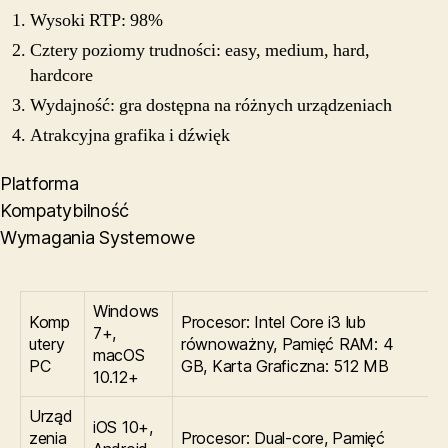
Wysoki RTP: 98%
Cztery poziomy trudności: easy, medium, hard,
hardcore
Wydajność: gra dostępna na różnych urządzeniach
Atrakcyjna grafika i dźwięk
Platforma
Kompatybilność
Wymagania Systemowe
Windows
Komp
Procesor: Intel Core i3 lub
7+,
utery
równoważny, Pamięć RAM: 4
macOS
PC
GB, Karta Graficzna: 512 MB
10.12+
Urząd
iOS 10+,
zenia
Procesor: Dual-core, Pamięć