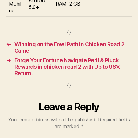
Android
Mobil
RAM: 2 GB
5.0+
ne
←
Winning on the Fowl Path in Chicken Road 2
Game
→
Forge Your Fortune Navigate Peril & Pluck
Rewards in chicken road 2 with Up to 98%
Return.
Leave a Reply
Your email address will not be published.
Required fields
are marked
*