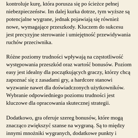
kontroluje kurę, która porusza się po ścieżce pełnej
niebezpieczeństw. Im dalej kurka dotrze, tym wyższe są
potencjalne wygrane, jednak pojawiają się również
nowe, wymagające przeszkody. Kluczem do sukcesu
jest precyzyjne sterowanie i umiejętność przewidywania
ruchów przeciwnika.
Różne poziomy trudności wpływają na częstotliwość
występowania przeszkód oraz wartość bonusów. Poziom
easy jest idealny dla początkujących graczy, którzy chcą
zapoznać się z zasadami gry, a hardcore stanowi
wyzwanie nawet dla doświadczonych użytkowników.
Wybranie odpowiedniego poziomu trudności jest
kluczowe dla opracowania skutecznej strategii.
Dodatkowo, gra oferuje szereg bonusów, które mogą
znacząco zwiększyć szanse na wygraną. Są to między
innymi mnożniki wygranych, dodatkowe punkty i