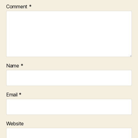
Comment
*
Name
*
Email
*
Website