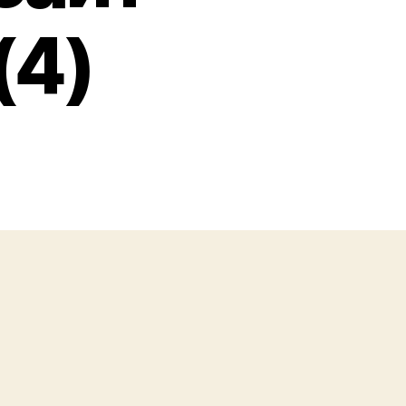
(4)
on
Mostbet
вход
на
официальный
сайт
Мостбет.576
4)