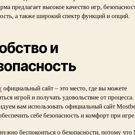
рма предлагает высокое качество игр, безопаснос
ость, а также широкий спектр функций и опций.
обство и
зопасность
т
официальный сайт – это место, где вы можете
иться игрой и получать удовольствие от процесса
ндуем вам использовать официальный сайт Mostbe
обеспечить себе безопасность и комфорт при игре
 нужно беспокоиться о безопасности, потому что 