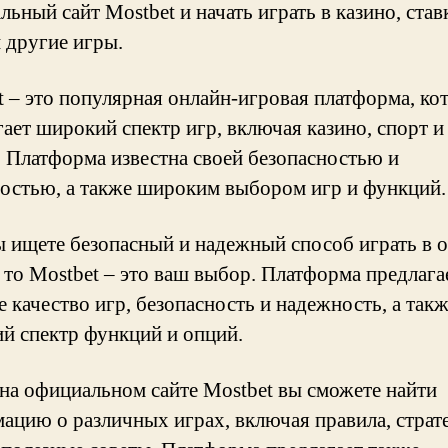
ьный сайт Mostbet и начать играть в казино, став
и другие игры.
t – это популярная онлайн-игровая платформа, ко
гает широкий спектр игр, включая казино, спорт и
. Платформа известна своей безопасностью и
остью, а также широким выбором игр и функций.
ы ищете безопасный и надежный способ играть в 
, то Mostbet – это ваш выбор. Платформа предлага
 качество игр, безопасность и надежность, а так
й спектр функций и опций.
 на официальном сайте Mostbet вы сможете найти
ацию о различных играх, включая правила, страт