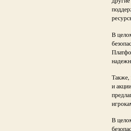
другие
поддер
ресурс
В целом
безопа
Платфо
надежн
Также,
и акци
предла
игрока
В целом
безопа