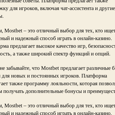
 полезные советы. Платформа предлагает также
жку для игроков, включая чат-ассистента и другие
ы.
, Mostbet – это отличный выбор для тех, кто ище
сный и надежный способ играть в онлайн-казино.
рма предлагает высокое качество игр, безопаснос
ость, а также широкий спектр функций и опций.
 не забывайте, что Mostbet предлагает различные 
и для новых и постоянных игроков. Платформа
гает также программу лояльности, которая позвол
м получать дополнительные бонусы и преимущест
, Mostbet – это отличный выбор для тех, кто ище
сный и надежный способ играть в онлайн-казино.