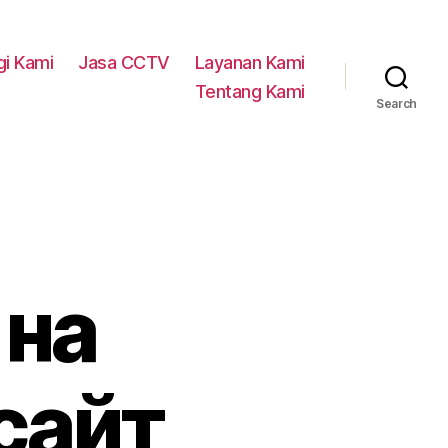
i Kami
Jasa CCTV
Layanan Kami
Tentang Kami
Search
 на
сайт