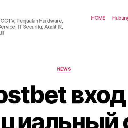
HOME
Hubung
i CCTV, Penjualan Hardware,
vice, IT Securitu, Audit IR,
ll
Categories
NEWS
stbet вход
циальный 