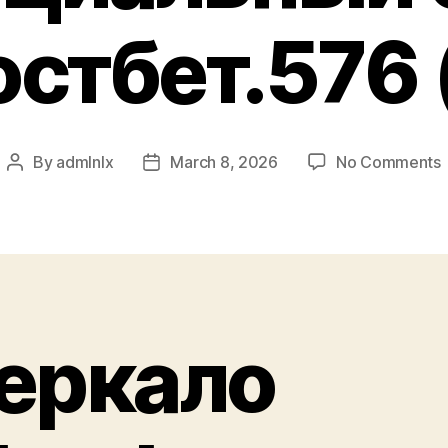
стбет.576 
By
admlnlx
March 8, 2026
No Comments
Post
Post
author
date
(
еркало