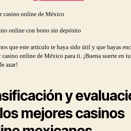
r casino online de México
ino online con bono sin depósito
os que este artículo te haya sido útil y que hayas en
r casino online de México para ti. ¡Buena suerte en tu
de azar!
sificación y evaluac
 los mejores casinos
line mexicanos