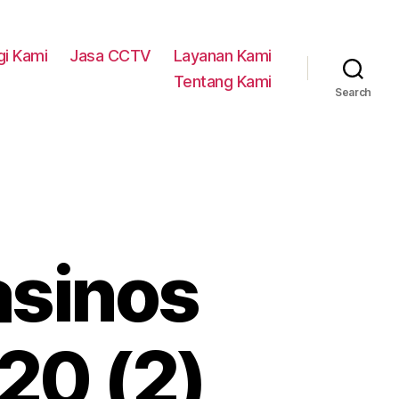
i Kami
Jasa CCTV
Layanan Kami
Tentang Kami
Search
asinos
20 (2)