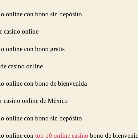
no online con bono sin depósito
r casino online
no online con bono gratis
 de casino online
no online con bono de bienvenida
r casino online de México
no online con bono sin depósito
no online con
top 10 online casino
bono de bienveni