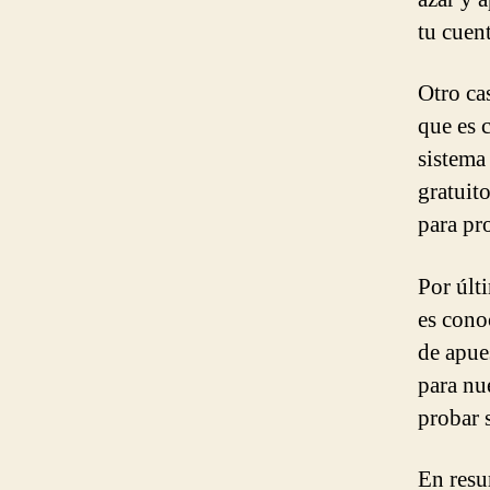
tu cuent
Otro ca
que es 
sistema
gratuit
para pro
Por últ
es cono
de apue
para nu
probar s
En resu