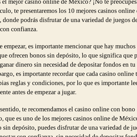
 el mejor casino online de México? ¡No te preocupes
tículo, te presentaremos los 10 mejores casinos online
 donde podrás disfrutar de una variedad de juegos de
 con confianza.
e empezar, es importante mencionar que hay muchos 
que ofrecen bonos sin depósito, lo que significa que 
 ganar dinero sin necesidad de depositar fondos en tu
argo, es importante recordar que cada casino online 
pias reglas y condiciones, por lo que es importante le
ente antes de empezar a jugar.
 sentido, te recomendamos el casino online con bono 
o, que es uno de los mejores casinos online de Méxi
 sin depósito, puedes disfrutar de una variedad de j
apostar con confianza, sin necesidad de depositar fon