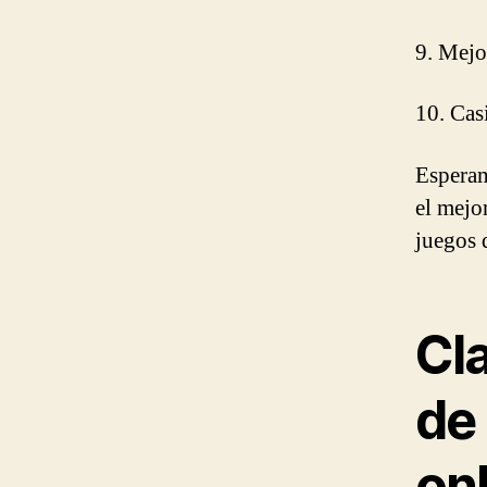
9. Mejo
10. Cas
Esperam
el mejo
juegos 
Cla
de
on