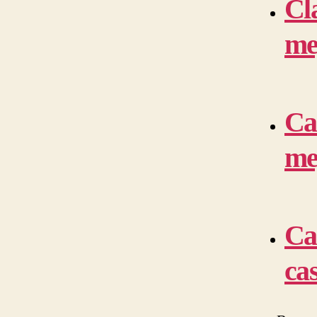
Cla
me
Car
me
Car
ca