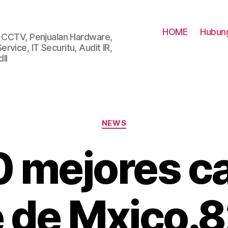
HOME
Hubung
i CCTV, Penjualan Hardware,
vice, IT Securitu, Audit IR,
ll
Categories
NEWS
0 mejores c
e de Mxico.8