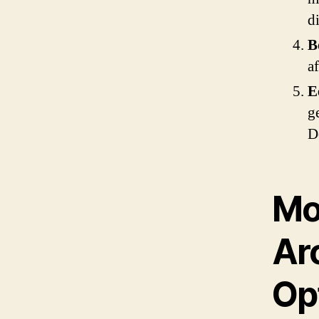
d
B
a
E
g
D
Mob
Ar
Op