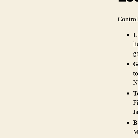
Control
L
l
g
G
t
N
T
F
J
B
M