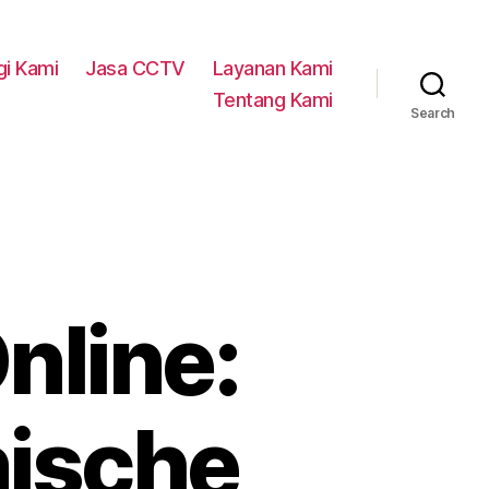
i Kami
Jasa CCTV
Layanan Kami
Tentang Kami
Search
nline:
nische