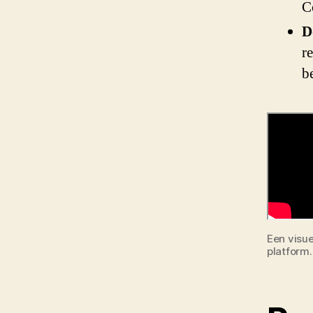
C
D
r
b
Een visue
platform.