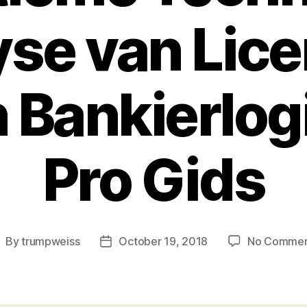
se van Lice
 Bankierlogi
Pro Gids
By
trumpweiss
October 19, 2018
No Commen
ost
Post
uthor
date