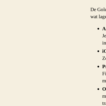
De Gold
wat lage
A
J
i
i
Z
P
F
m
O
m
t