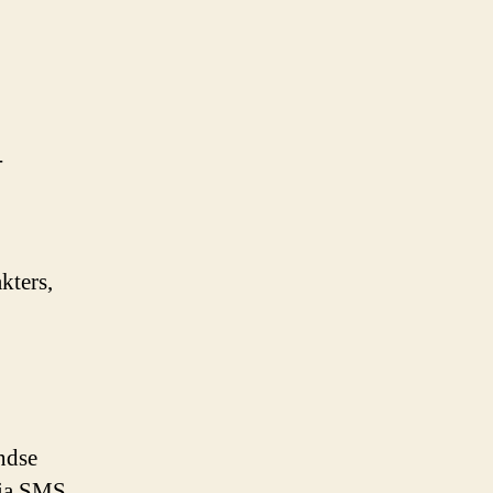
-
kters,
ndse
via SMS