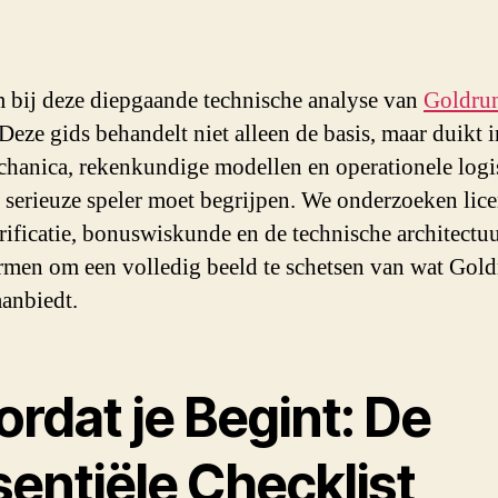
bij deze diepgaande technische analyse van
Goldrun
 Deze gids behandelt niet alleen de basis, maar duikt 
hanica, rekenkundige modellen en operationele logi
e serieuze speler moet begrijpen. We onderzoeken lice
ificatie, bonuswiskunde en de technische architectuu
rmen om een volledig beeld te schetsen van wat Gol
aanbiedt.
rdat je Begint: De
entiële Checklist