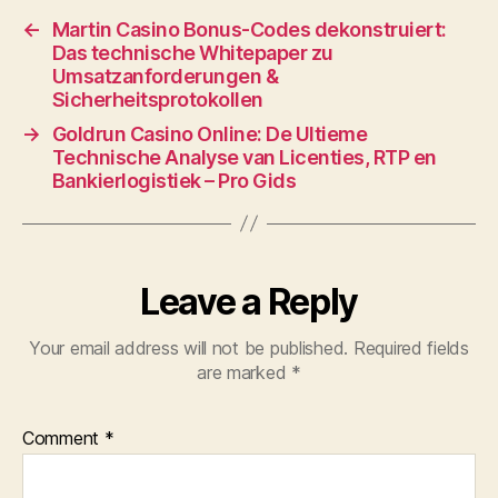
←
Martin Casino Bonus-Codes dekonstruiert:
Das technische Whitepaper zu
Umsatzanforderungen &
Sicherheitsprotokollen
→
Goldrun Casino Online: De Ultieme
Technische Analyse van Licenties, RTP en
Bankierlogistiek – Pro Gids
Leave a Reply
Your email address will not be published.
Required fields
are marked
*
Comment
*