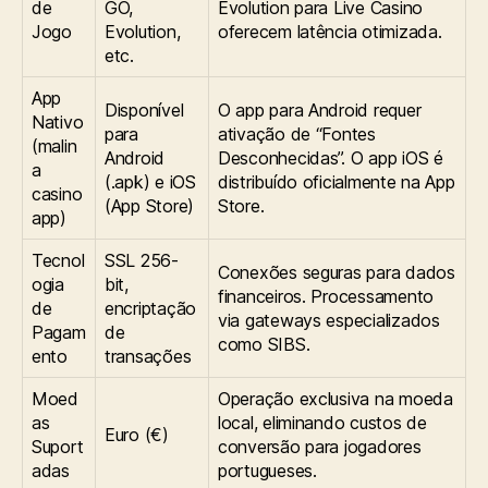
de
GO,
Evolution para Live Casino
Jogo
Evolution,
oferecem latência otimizada.
etc.
App
Disponível
O app para Android requer
Nativo
para
ativação de “Fontes
(malin
Android
Desconhecidas”. O app iOS é
a
(.apk) e iOS
distribuído oficialmente na App
casino
(App Store)
Store.
app)
Tecnol
SSL 256-
Conexões seguras para dados
ogia
bit,
financeiros. Processamento
de
encriptação
via gateways especializados
Pagam
de
como SIBS.
ento
transações
Moed
Operação exclusiva na moeda
as
local, eliminando custos de
Euro (€)
Suport
conversão para jogadores
adas
portugueses.