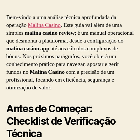
Malina
Casino
–
Bem-vindo a uma análise técnica aprofundada da
Manual
operação
Malina Casino
. Este guia vai além de uma
do
simples
malina casino review
; é um manual operacional
App
que desmonta a plataforma, desde a configuração do
&
malina casino app
até aos cálculos complexos de
Bonificações:
bônus. Nos próximos parágrafos, você obterá um
Guia
conhecimento prático para navegar, apostar e gerir
Estratégico
2024
fundos no
Malina Casino
com a precisão de um
profissional, focando em eficiência, segurança e
otimização de valor.
Antes de Começar:
Checklist de Verificação
Técnica