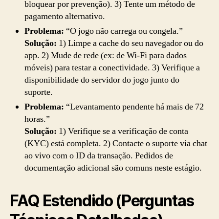
bloquear por prevenção). 3) Tente um método de
pagamento alternativo.
Problema:
“O jogo não carrega ou congela.”
Solução:
1) Limpe a cache do seu navegador ou do
app. 2) Mude de rede (ex: de Wi-Fi para dados
móveis) para testar a conectividade. 3) Verifique a
disponibilidade do servidor do jogo junto do
suporte.
Problema:
“Levantamento pendente há mais de 72
horas.”
Solução:
1) Verifique se a verificação de conta
(KYC) está completa. 2) Contacte o suporte via chat
ao vivo com o ID da transação. Pedidos de
documentação adicional são comuns neste estágio.
FAQ Estendido (Perguntas