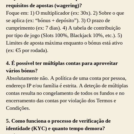
requisitos de apostas (wagering)?
Foque em: 1) O multiplicador (ex: 30x). 2) Sobre o que
se aplica (ex: “bónus + depósito”). 3) O prazo de
cumprimento (ex: 7 dias). 4) A tabela de contribuição
por tipo de jogo (Slots 100%, Blackjack 10%, etc.). 5)
Limites de aposta máxima enquanto o bónus está ativo
(ex: €5 por rodada).
4. É possível ter múltiplas contas para aproveitar
vários bónus?
Absolutamente não. A política de uma conta por pessoa,
endereço IP e/ou família é estrita. A deteção de múltiplas
contas resulta no congelamento de todos os fundos e no
encerramento das contas por violação dos Termos e
Condições.
5. Como funciona o processo de verificação de
identidade (KYC) e quanto tempo demora?