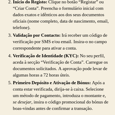
Início do Registo:
Clique no botão “Registar” ou
“Criar Conta”. Preencha o formulário inicial com
dados exatos e idênticos aos dos seus documentos
oficiais (nome completo, data de nascimento, email,
telefone).
Validação por Contacto:
Irá receber um código de
verificação por SMS e/ou email. Insira-o no campo
correspondente para ativar a conta.
Verificação de Identidade (KYC):
No seu perfil,
aceda à secção “Verificação de Conta”. Carregue os
documentos solicitados. A aprovação pode levar de
algumas horas a 72 horas úteis.
Primeiro Depósito e Ativação de Bónus:
Após a
conta estar verificada, dirija-se à caixa. Selecione
um método de pagamento, introduza o montante e,
se desejar
, insira o código promocional do bónus de
boas-vindas antes de confirmar a transação.