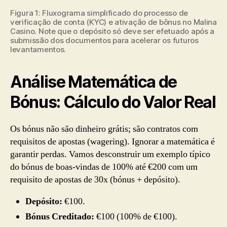
Figura 1: Fluxograma simplificado do processo de
verificação de conta (KYC) e ativação de bônus no Malina
Casino. Note que o depósito só deve ser efetuado após a
submissão dos documentos para acelerar os futuros
levantamentos.
Análise Matemática de
Bónus: Cálculo do Valor Real
Os bónus não são dinheiro grátis; são contratos com
requisitos de apostas (wagering). Ignorar a matemática é
garantir perdas. Vamos desconstruir um exemplo típico
do bónus de boas-vindas de 100% até €200 com um
requisito de apostas de 30x (bónus + depósito).
Depósito:
€100.
Bónus Creditado:
€100 (100% de €100).