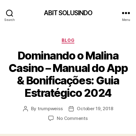
ABIT SOLUSINDO
Search
Menu
Categories
BLOG
Dominando o Malina
Casino – Manual do App
& Bonificações: Guia
Estratégico 2024
By
trumpweiss
October 19, 2018
Post
Post
author
date
on
No Comments
Dominando
o