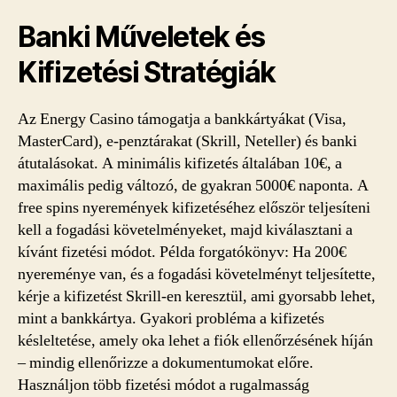
Banki Műveletek és
Kifizetési Stratégiák
Az Energy Casino támogatja a bankkártyákat (Visa,
MasterCard), e-penztárakat (Skrill, Neteller) és banki
átutalásokat. A minimális kifizetés általában 10€, a
maximális pedig változó, de gyakran 5000€ naponta. A
free spins nyeremények kifizetéséhez először teljesíteni
kell a fogadási követelményeket, majd kiválasztani a
kívánt fizetési módot. Példa forgatókönyv: Ha 200€
nyereménye van, és a fogadási követelményt teljesítette,
kérje a kifizetést Skrill-en keresztül, ami gyorsabb lehet,
mint a bankkártya. Gyakori probléma a kifizetés
késleltetése, amely oka lehet a fiók ellenőrzésének híján
– mindig ellenőrizze a dokumentumokat előre.
Használjon több fizetési módot a rugalmasság