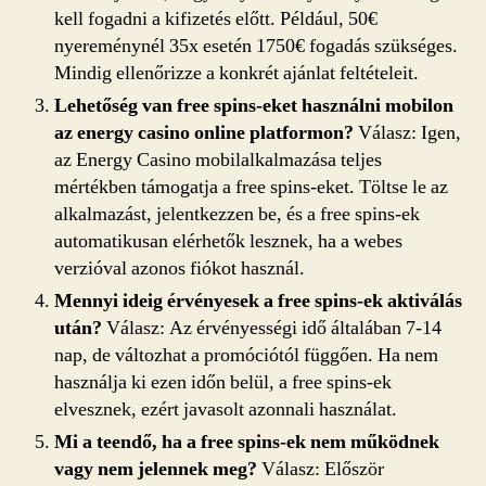
kell fogadni a kifizetés előtt. Például, 50€
nyereménynél 35x esetén 1750€ fogadás szükséges.
Mindig ellenőrizze a konkrét ajánlat feltételeit.
Lehetőség van free spins-eket használni mobilon
az
energy casino online
platformon?
Válasz: Igen,
az Energy Casino mobilalkalmazása teljes
mértékben támogatja a free spins-eket. Töltse le az
alkalmazást, jelentkezzen be, és a free spins-ek
automatikusan elérhetők lesznek, ha a webes
verzióval azonos fiókot használ.
Mennyi ideig érvényesek a free spins-ek aktiválás
után?
Válasz: Az érvényességi idő általában 7-14
nap, de változhat a promóciótól függően. Ha nem
használja ki ezen időn belül, a free spins-ek
elvesznek, ezért javasolt azonnali használat.
Mi a teendő, ha a free spins-ek nem működnek
vagy nem jelennek meg?
Válasz: Először