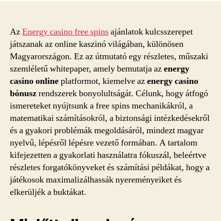
Az
Energy casino free spins
ajánlatok kulcsszerepet
játszanak az online kaszinó világában, különösen
Magyarországon. Ez az útmutató egy részletes, műszaki
szemléletű whitepaper, amely bemutatja az
energy
casino online
platformot, kiemelve az
energy casino
bónusz
rendszerek bonyolultságát. Célunk, hogy átfogó
ismereteket nyújtsunk a free spins mechanikákról, a
matematikai számításokról, a biztonsági intézkedésekről
és a gyakori problémák megoldásáról, mindezt magyar
nyelvű, lépésről lépésre vezető formában. A tartalom
kifejezetten a gyakorlati használatra fókuszál, beleértve
részletes forgatókönyveket és számítási példákat, hogy a
játékosok maximalizálhassák nyereményeiket és
elkerüljék a buktákat.