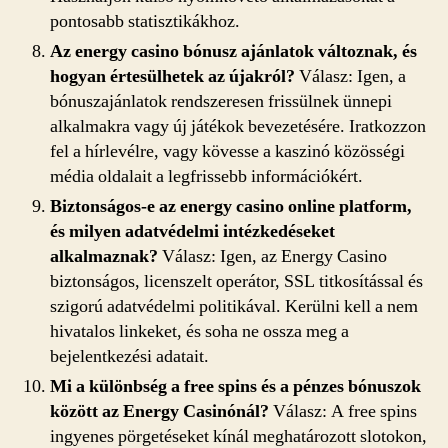
pontosabb statisztikákhoz.
Az
energy casino bónusz
ajánlatok változnak, és
hogyan értesülhetek az újakról?
Válasz: Igen, a
bónuszajánlatok rendszeresen frissülnek ünnepi
alkalmakra vagy új játékok bevezetésére. Iratkozzon
fel a hírlevélre, vagy kövesse a kaszinó közösségi
média oldalait a legfrissebb információkért.
Biztonságos-e az
energy casino online
platform,
és milyen adatvédelmi intézkedéseket
alkalmaznak?
Válasz: Igen, az Energy Casino
biztonságos, licenszelt operátor, SSL titkosítással és
szigorú adatvédelmi politikával. Kerülni kell a nem
hivatalos linkeket, és soha ne ossza meg a
bejelentkezési adatait.
Mi a különbség a free spins és a pénzes bónuszok
között az Energy Casinónál?
Válasz: A free spins
ingyenes pörgetéseket kínál meghatározott slotokon,