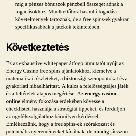
míg a pénzes bónuszok pénzbeli összeget adnak a
fogadásokhoz. Mindkettőhöz hasonló fogadási
követelmények tartoznak, de a free spins-ek gyakran
specifikusabbak a játékok tekintetében.
Következtetés
Ez az exhaustive whitepaper átfogó útmutatót nyújt az
Energy Casino free spins ajánlatokhoz, kiemelve a
matematikai részleteket, a biztonsági szempontokat és a
gyakorlati hibaelhárítást. A kulcs a felelősségteljes játék
és a feltételek alapos megértése. Az
energy casino
online
élmény fokozása érdekében kövesse a
checklistet, használja a stratégiai tippeket, és forduljon
az ügyfélszolgálathoz bármilyen kérdéssel.
Emlékezzünk, hogy a free spins-ek szórakozást és
potenciális nyereményeket kínálnak, de mindig játsszon