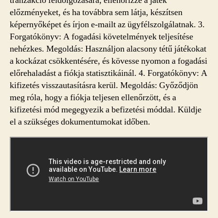
tranzakció feldolgozására, ellenőrizze a játék
előzményeket, és ha továbbra sem látja, készítsen
képernyőképet és írjon e-mailt az ügyfélszolgálatnak. 3.
Forgatókönyv: A fogadási követelmények teljesítése
nehézkes. Megoldás: Használjon alacsony tétű játékokat
a kockázat csökkentésére, és kövesse nyomon a fogadási
előrehaladást a fiókja statisztikáinál. 4. Forgatókönyv: A
kifizetés visszautasításra kerül. Megoldás: Győződjön
meg róla, hogy a fiókja teljesen ellenőrzött, és a
kifizetési mód megegyezik a befizetési móddal. Küldje
el a szükséges dokumentumokat időben.