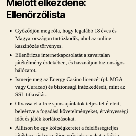
Mielőtt elkezdené:
Ellenőrzőlista
Győződjön meg róla, hogy legalább 18 éves és
Magyarországon tartózkodik, ahol az online
kaszinózás törvényes.
Ellenőrizze internetkapcsolatát a zavartalan
játékélmény érdekében, és használjon biztonságos
hálózatot.
Ismerje meg az Energy Casino licencét (pl. MGA
vagy Curacao) és biztonsági intézkedéseit, mint az
SSL titkosítás.
Olvassa el a free spins ajánlatok teljes feltételeit,
beleértve a fogadási követelményeket, érvényességi
időt és játék korlátozásokat.
Állítson be egy költségkeretet a felelősségteljes
játékhoz, és használjon erős jelszavakat a fiókja