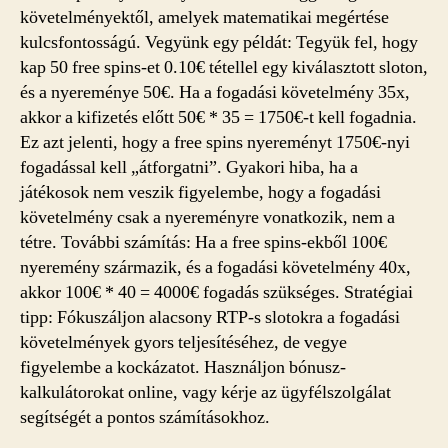
követelményektől, amelyek matematikai megértése
kulcsfontosságú. Vegyünk egy példát: Tegyük fel, hogy
kap 50 free spins-et 0.10€ tétellel egy kiválasztott sloton,
és a nyereménye 50€. Ha a fogadási követelmény 35x,
akkor a kifizetés előtt 50€ * 35 = 1750€-t kell fogadnia.
Ez azt jelenti, hogy a free spins nyereményt 1750€-nyi
fogadással kell „átforgatni”. Gyakori hiba, ha a
játékosok nem veszik figyelembe, hogy a fogadási
követelmény csak a nyereményre vonatkozik, nem a
tétre. További számítás: Ha a free spins-ekből 100€
nyeremény származik, és a fogadási követelmény 40x,
akkor 100€ * 40 = 4000€ fogadás szükséges. Stratégiai
tipp: Fókuszáljon alacsony RTP-s slotokra a fogadási
követelmények gyors teljesítéséhez, de vegye
figyelembe a kockázatot. Használjon bónusz-
kalkulátorokat online, vagy kérje az ügyfélszolgálat
segítségét a pontos számításokhoz.