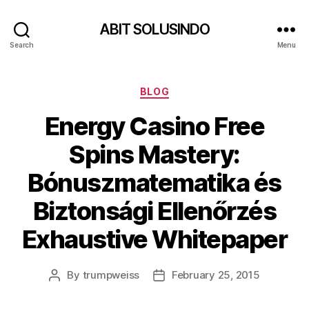
ABIT SOLUSINDO
Search
Menu
Categories
BLOG
Energy Casino Free
Spins Mastery:
Bónuszmatematika és
Biztonsági Ellenőrzés
Exhaustive Whitepaper
By
trumpweiss
February 25, 2015
Post
Post
author
date