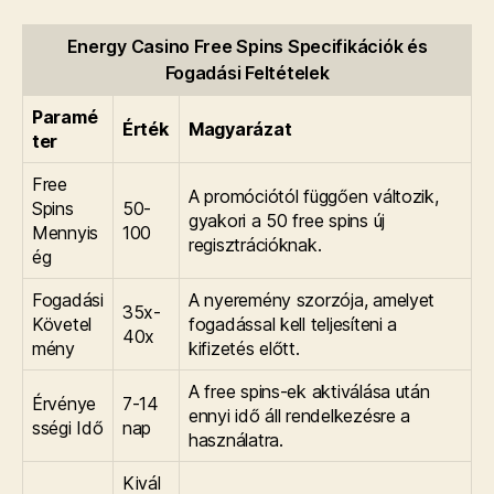
Energy Casino Free Spins Specifikációk és
Fogadási Feltételek
Paramé
Érték
Magyarázat
ter
Free
A promóciótól függően változik,
Spins
50-
gyakori a 50 free spins új
Mennyis
100
regisztrációknak.
ég
Fogadási
A nyeremény szorzója, amelyet
35x-
Követel
fogadással kell teljesíteni a
40x
mény
kifizetés előtt.
A free spins-ek aktiválása után
Érvénye
7-14
ennyi idő áll rendelkezésre a
sségi Idő
nap
használatra.
Kivál