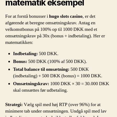
matematik eksempel
For at forstå bonusser i
hugo slots casino
, er det
afgørende at beregne omsætningskrav. Antag en
velkomstbonus på 100% op til 1000 DKK med et
omsætningskrav på 30x (bonus + indbetaling). Her er
matematikken:
Indbetaling:
500 DKK.
Bonus:
500 DKK (100% af 500 DKK).
Total balance til omsætning:
500 DKK
(indbetaling) + 500 DKK (bonus) = 1000 DKK.
Omsætningskrav:
1000 DKK × 30 = 30.000 DKK
skal omsættes før udbetaling.
Strategi:
Vælg spil med høj RTP (over 96%) for at
minimere tab under omsætningen. Undgå spil med lav