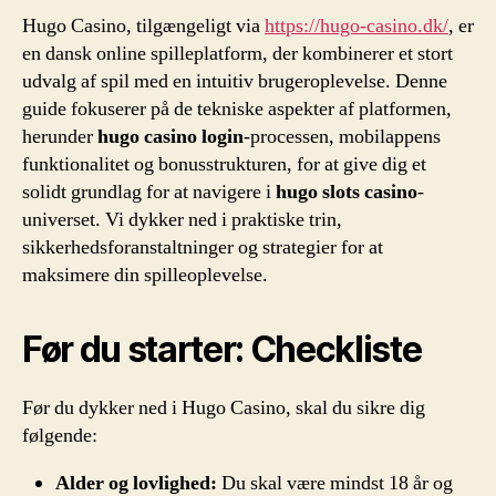
Hugo Casino, tilgængeligt via
https://hugo-casino.dk/
, er
en dansk online spilleplatform, der kombinerer et stort
udvalg af spil med en intuitiv brugeroplevelse. Denne
guide fokuserer på de tekniske aspekter af platformen,
herunder
hugo casino login
-processen, mobilappens
funktionalitet og bonusstrukturen, for at give dig et
solidt grundlag for at navigere i
hugo slots casino
-
universet. Vi dykker ned i praktiske trin,
sikkerhedsforanstaltninger og strategier for at
maksimere din spilleoplevelse.
Før du starter: Checkliste
Før du dykker ned i Hugo Casino, skal du sikre dig
følgende:
Alder og lovlighed:
Du skal være mindst 18 år og