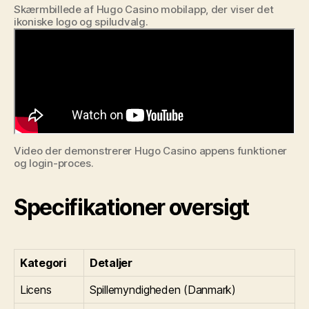
Skærmbillede af Hugo Casino mobilapp, der viser det
ikoniske logo og spiludvalg.
Video der demonstrerer Hugo Casino appens funktioner
og login-proces.
Specifikationer oversigt
Kategori
Detaljer
Licens
Spillemyndigheden (Danmark)