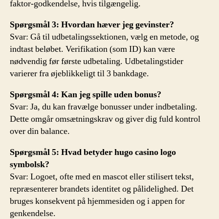
faktor-godkendelse, hvis tilgængelig.
Spørgsmål 3: Hvordan hæver jeg gevinster?
Svar: Gå til udbetalingssektionen, vælg en metode, og
indtast beløbet. Verifikation (som ID) kan være
nødvendig før første udbetaling. Udbetalingstider
varierer fra øjeblikkeligt til 3 bankdage.
Spørgsmål 4: Kan jeg spille uden bonus?
Svar: Ja, du kan fravælge bonusser under indbetaling.
Dette omgår omsætningskrav og giver dig fuld kontrol
over din balance.
Spørgsmål 5: Hvad betyder
hugo casino logo
symbolsk?
Svar: Logoet, ofte med en mascot eller stilisert tekst,
repræsenterer brandets identitet og pålidelighed. Det
bruges konsekvent på hjemmesiden og i appen for
genkendelse.