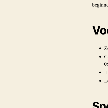
beginne
Voo
Z
C
0
H
L
Sne