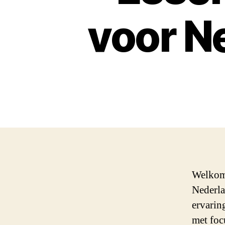
voor N
Welkom 
Nederla
ervaring
met focu