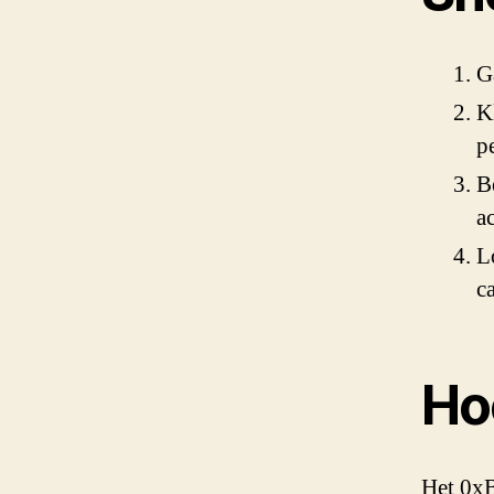
G
K
p
B
a
L
c
Ho
Het 0xB