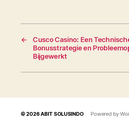
←
Cusco Casino: Een Technische
Bonusstrategie en Probleemop
Bijgewerkt
© 2026
ABIT SOLUSINDO
Powered by Wor