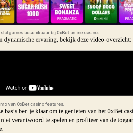
 slotgames beschikbaar bij 0xBet online casino.
n dynamische ervaring, bekijk deze video-overzicht:
mo van 0xBet casino features.
e basis ben je klaar om te genieten van het 0xBet cas
 niet verantwoord te spelen en profiteer van de toega
e.