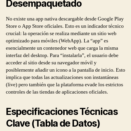
Desempaquetado
No existe una app nativa descargable desde Google Play
Store o App Store oficiales. Esto es un indicador técnico
crucial: la operación se realiza mediante un sitio web
optimizado para móviles (WebApp). La “app” es
esencialmente un contenedor web que carga la misma
interfaz del desktop. Para “instalarla”, el usuario debe
acceder al sitio desde su navegador móvil y
posiblemente añadir un icono a la pantalla de inicio. Esto
implica que todas las actualizaciones son instantáneas
(live) pero también que la plataforma evade los estrictos
controles de las tiendas de aplicaciones oficiales.
Especificaciones Técnicas
Clave (Tabla de Datos)