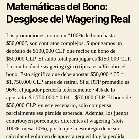
Matemáticas del Bono:
Desglose del Wagering Real
Las promociones, como un “100% de bono hasta
$50,000”, son contratos complejos. Supongamos un
depósito de $100,000 CLP que recibe un bono de
$50,000 CLP. El saldo total para jugar es $150,000 CLP.
La condición de wagering (giro) típica es x35 sobre el
bono. Esto significa que debe apostar $50,000 * 35 =
$1,750,000 CLP antes de retirar. Si el RTP promedio es
96%, el jugador perdería teóricamente ~4% de lo
apostado: $1,750,000 * 0.04 = $70,000 CLP. El bono de
$50,000 CLP, en este escenario, solo compensa
parcialmente esa pérdida esperada. Además, los juegos
contribuyen porcentajes diferentes al wagering (slots
100%, mesa 10%), por lo que la estrategia debe ser
calcular el volumen de apuesta requerido y la pérdida