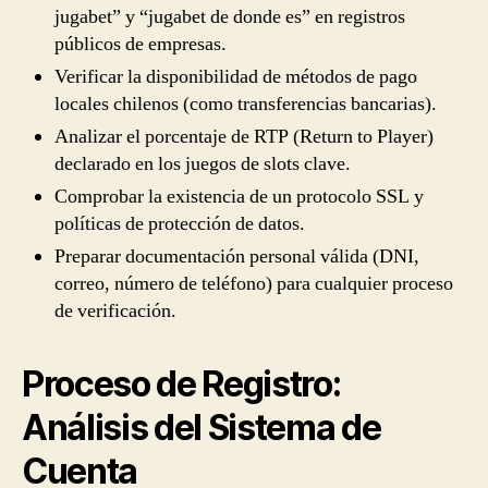
jugabet” y “jugabet de donde es” en registros
públicos de empresas.
Verificar la disponibilidad de métodos de pago
locales chilenos (como transferencias bancarias).
Analizar el porcentaje de RTP (Return to Player)
declarado en los juegos de slots clave.
Comprobar la existencia de un protocolo SSL y
políticas de protección de datos.
Preparar documentación personal válida (DNI,
correo, número de teléfono) para cualquier proceso
de verificación.
Proceso de Registro:
Análisis del Sistema de
Cuenta