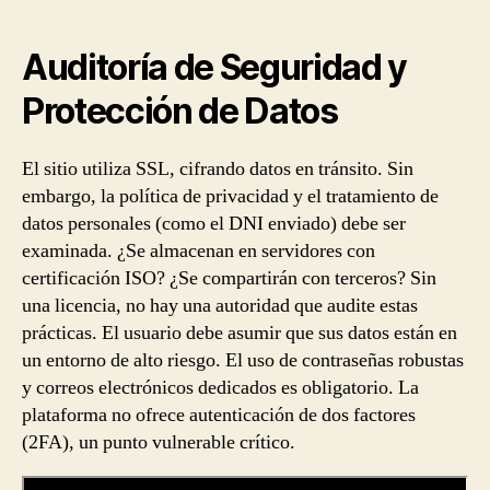
Auditoría de Seguridad y
Protección de Datos
El sitio utiliza SSL, cifrando datos en tránsito. Sin
embargo, la política de privacidad y el tratamiento de
datos personales (como el DNI enviado) debe ser
examinada. ¿Se almacenan en servidores con
certificación ISO? ¿Se compartirán con terceros? Sin
una licencia, no hay una autoridad que audite estas
prácticas. El usuario debe asumir que sus datos están en
un entorno de alto riesgo. El uso de contraseñas robustas
y correos electrónicos dedicados es obligatorio. La
plataforma no ofrece autenticación de dos factores
(2FA), un punto vulnerable crítico.