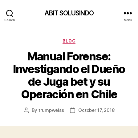
ABIT SOLUSINDO
Search
Menu
Categories
BLOG
Manual Forense:
Investigando el Dueño
de Juga bet y su
Operación en Chile
By
trumpweiss
October 17, 2018
Post
Post
author
date