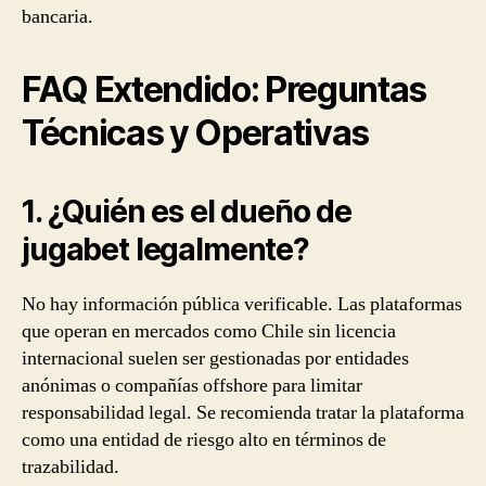
bancaria.
FAQ Extendido: Preguntas
Técnicas y Operativas
1. ¿Quién es el dueño de
jugabet legalmente?
No hay información pública verificable. Las plataformas
que operan en mercados como Chile sin licencia
internacional suelen ser gestionadas por entidades
anónimas o compañías offshore para limitar
responsabilidad legal. Se recomienda tratar la plataforma
como una entidad de riesgo alto en términos de
trazabilidad.