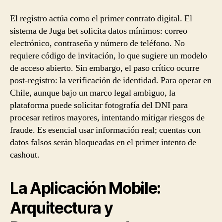
El registro actúa como el primer contrato digital. El
sistema de Juga bet solicita datos mínimos: correo
electrónico, contraseña y número de teléfono. No
requiere código de invitación, lo que sugiere un modelo
de acceso abierto. Sin embargo, el paso crítico ocurre
post-registro: la verificación de identidad. Para operar en
Chile, aunque bajo un marco legal ambiguo, la
plataforma puede solicitar fotografía del DNI para
procesar retiros mayores, intentando mitigar riesgos de
fraude. Es esencial usar información real; cuentas con
datos falsos serán bloqueadas en el primer intento de
cashout.
La Aplicación Mobile:
Arquitectura y