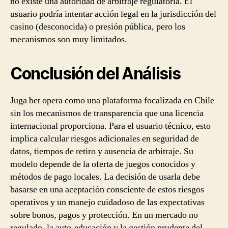
no existe una autoridad de arbitraje regulatoria. El
usuario podría intentar acción legal en la jurisdicción del
casino (desconocida) o presión pública, pero los
mecanismos son muy limitados.
Conclusión del Análisis
Juga bet opera como una plataforma focalizada en Chile
sin los mecanismos de transparencia que una licencia
internacional proporciona. Para el usuario técnico, esto
implica calcular riesgos adicionales en seguridad de
datos, tiempos de retiro y ausencia de arbitraje. Su
modelo depende de la oferta de juegos conocidos y
métodos de pago locales. La decisión de usarla debe
basarse en una aceptación consciente de estos riesgos
operativos y un manejo cuidadoso de las expectativas
sobre bonos, pagos y protección. En un mercado no
regulado, la auto-educación y la gestión prudente del