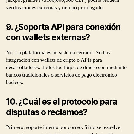
jackpot grande (>$100,000,000 CLP) podría requerir
verificaciones extremas y tiempo prolongado.
9. ¿Soporta API para conexión
con wallets externas?
No. La plataforma es un sistema cerrado. No hay
integración con wallets de cripto o APIs para
desarrolladores. Todos los flujos de dinero son mediante
bancos tradicionales o servicios de pago electrónico
básicos.
10. ¿Cuál es el protocolo para
disputas o reclamos?
Primero, soporte interno por correo. Si no se resuelve,