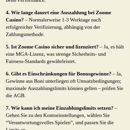
beste Performance.
4. Wie lange dauert eine Auszahlung bei Zoome
Casino?
– Normalerweise 1-3 Werktage nach
erfolgreicher Verifizierung, abhängig von der
Zahlungsmethode.
5. Ist Zoome Casino sicher und lizenziert?
– Ja, es hält
eine MGA-Lizenz, was strenge Sicherheits- und
Fairness-Standards gewährleistet.
6. Gibt es Einschränkungen für Bonusgewinne?
– Ja,
Gewinne aus Boni unterliegen oft Umsatzbedingungen;
maximale Auszahlungslimits können gelten – prüfen Sie
die AGB.
7. Wie kann ich meine Einzahlungslimits setzen?
–
Gehen Sie zu den Kontoeinstellungen, wählen Sie
“Verantwortungsvolles Spielen”, und passen Sie die
Limits an.