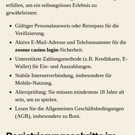
erfüllen, um ein reibungsloses Erlebnis zu
gewährleisten:
Gültiger Personalausweis oder Reisepass für die
Verifizierung.
Aktive E-Mail-Adresse und Telefonnummer für die
zoome casino login
-Sicherheit.
Unterstützte Zahlungsmethode (z.B. Kreditkarte, E-
Wallet) für Ein- und Auszahlungen.
Stabile Internetverbindung, insbesondere für
Mobile-Nutzung.
Altersprüfung: Sie müssen mindestens 18 Jahre alt
sein, um zu spielen.
Lesen Sie die Allgemeinen Geschäftsbedingungen
(AGB), insbesondere zu Boni.