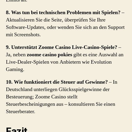
8. Was tun bei technischen Problemen mit Spielen?
–
Aktualisieren Sie die Seite, überprüfen Sie Ihre
Software-Updates, oder wenden Sie sich an den Support
mit Screenshots.
9. Unterstützt Zoome Casino Live-Casino-Spiele?
–
Ja, neben
zoome casino pokies
gibt es eine Auswahl an
Live-Dealer-Spielen von Anbietern wie Evolution
Gaming.
10. Wie funktioniert die Steuer auf Gewinne?
– In
Deutschland unterliegen Glücksspielgewinne der
Besteuerung; Zoome Casino stellt
Steuerbescheinigungen aus – konsultieren Sie einen
Steuerberater.
Fazit