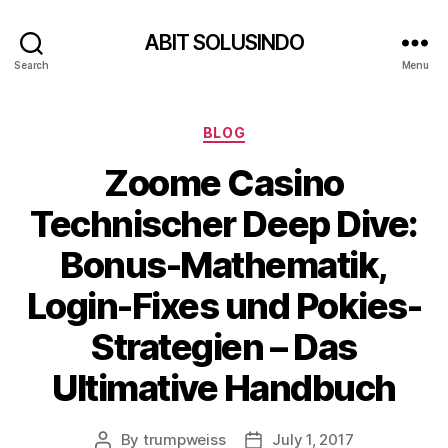
ABIT SOLUSINDO
Search
Menu
Categories
BLOG
Zoome Casino
Technischer Deep Dive:
Bonus-Mathematik,
Login-Fixes und Pokies-
Strategien – Das
Ultimative Handbuch
By
trumpweiss
July 1, 2017
Post
Post