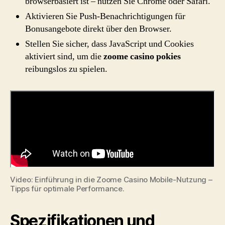
browserbasiert ist – nutzen Sie Chrome oder Safari.
Aktivieren Sie Push-Benachrichtigungen für
Bonusangebote direkt über den Browser.
Stellen Sie sicher, dass JavaScript und Cookies
aktiviert sind, um die
zoome casino pokies
reibungslos zu spielen.
Video: Einführung in die Zoome Casino Mobile-Nutzung –
Tipps für optimale Performance.
Spezifikationen und