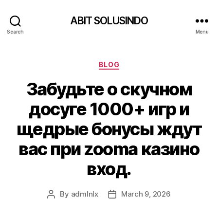
ABIT SOLUSINDO
Search
Menu
Categories
BLOG
Забудьте о скучном
досуге 1000+ игр и
щедрые бонусы ждут
вас при zooma казино
вход.
By
admlnlx
March 9, 2026
Post
Post
author
date