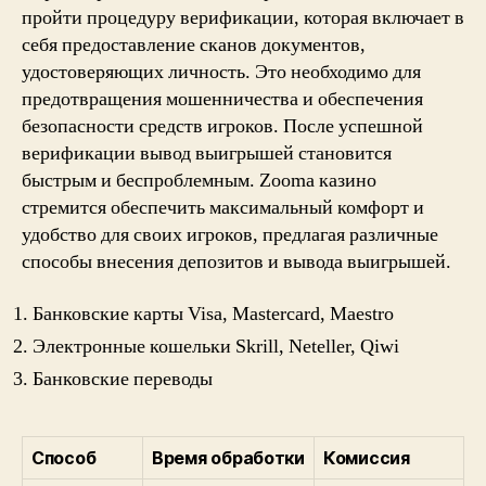
пройти процедуру верификации, которая включает в
себя предоставление сканов документов,
удостоверяющих личность. Это необходимо для
предотвращения мошенничества и обеспечения
безопасности средств игроков. После успешной
верификации вывод выигрышей становится
быстрым и беспроблемным. Zooma казино
стремится обеспечить максимальный комфорт и
удобство для своих игроков, предлагая различные
способы внесения депозитов и вывода выигрышей.
Банковские карты Visa, Mastercard, Maestro
Электронные кошельки Skrill, Neteller, Qiwi
Банковские переводы
Способ
Время обработки
Комиссия