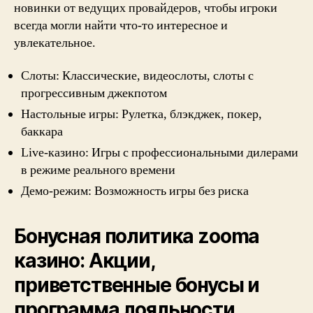
новинки от ведущих провайдеров, чтобы игроки
всегда могли найти что-то интересное и
увлекательное.
Слоты: Классические, видеослоты, слоты с
прогрессивным джекпотом
Настольные игры: Рулетка, блэкджек, покер,
баккара
Live-казино: Игры с профессиональными дилерами
в режиме реального времени
Демо-режим: Возможность игры без риска
Бонусная политика zooma
казино: Акции,
приветственные бонусы и
программа лояльности