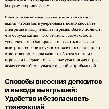
бонусам и привилегиям.
Следует внимательно изучать условия каждой
акции, чтобы быть уверенным в возможности ее
отыгрыша и получения выигрыша. Важно помнить,
что бонусы casino – это отличная возможность
увеличить свой банкролл и повысить шансы на
выигрыш, но к ним нужно относиться осознанно и
ответственно. zooma казино заботится о своих
игроках и предлагает выгодные условия для игры,
делая ее еще более увлекательной и прибыльной.
Способы внесения депозитов
и вывода выигрышей:
Удобство и безопасность
транзакций