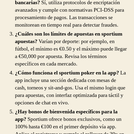
bancarias?
Sí, utiliza protocolos de encriptación
avanzados y cumple con normativas PCI-DSS para
procesamiento de pagos. Las transacciones se
monitorean en tiempo real para detectar fraudes.
¿Cuáles son los límites de apuestas en sportium
apuestas?
Varían por deporte: por ejemplo, en
fútbol, el mínimo es €0.50 y el máximo puede llegar
a €50,000 por apuesta. Revisa los términos
específicos en cada mercado.
¿Cómo funciona el sportium poker en la app?
La
app incluye una sección dedicada con mesas de
cash, torneos y sit-and-gos. Usa el mismo login que
para apuestas, con interfaz optimizada para táctil y
opciones de chat en vivo.
¿Hay bonos de bienvenida específicos para la
app?
Sportium ofrece bonos exclusivos, como un
100% hasta €100 en el primer depósito vía app.