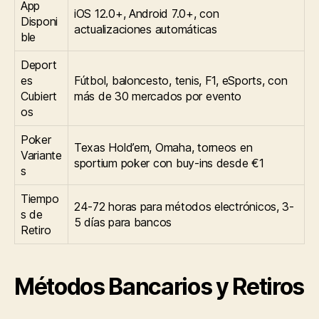
App
iOS 12.0+, Android 7.0+, con
Disponi
actualizaciones automáticas
ble
Deport
es
Fútbol, baloncesto, tenis, F1, eSports, con
Cubiert
más de 30 mercados por evento
os
Poker
Texas Hold’em, Omaha, torneos en
Variante
sportium poker con buy-ins desde €1
s
Tiempo
24-72 horas para métodos electrónicos, 3-
s de
5 días para bancos
Retiro
Métodos Bancarios y Retiros