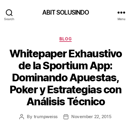
ABIT SOLUSINDO
Search
Menu
Categories
BLOG
Whitepaper Exhaustivo
de la Sportium App:
Dominando Apuestas,
Poker y Estrategias con
Análisis Técnico
By
trumpweiss
November 22, 2015
Post
Post
author
date