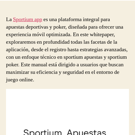
La
Sportium app
es una plataforma integral para
apuestas deportivas y poker, diseñada para ofrecer una
experiencia móvil optimizada. En este whitepaper,
exploraremos en profundidad todas las facetas de la
aplicación, desde el registro hasta estrategias avanzadas,
con un enfoque técnico en sportium apuestas y sportium
poker. Este manual está dirigido a usuarios que buscan
maximizar su eficiencia y seguridad en el entorno de
juego online.