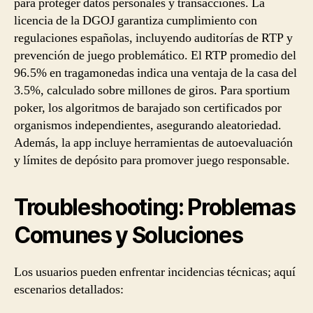
para proteger datos personales y transacciones. La
licencia de la DGOJ garantiza cumplimiento con
regulaciones españolas, incluyendo auditorías de RTP y
prevención de juego problemático. El RTP promedio del
96.5% en tragamonedas indica una ventaja de la casa del
3.5%, calculado sobre millones de giros. Para sportium
poker, los algoritmos de barajado son certificados por
organismos independientes, asegurando aleatoriedad.
Además, la app incluye herramientas de autoevaluación
y límites de depósito para promover juego responsable.
Troubleshooting: Problemas
Comunes y Soluciones
Los usuarios pueden enfrentar incidencias técnicas; aquí
escenarios detallados: