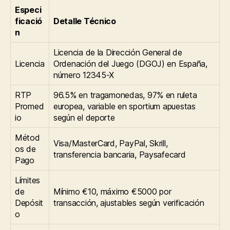
Especi
ficació
Detalle Técnico
n
Licencia de la Dirección General de
Licencia
Ordenación del Juego (DGOJ) en España,
número 12345-X
RTP
96.5% en tragamonedas, 97% en ruleta
Promed
europea, variable en sportium apuestas
io
según el deporte
Métod
Visa/MasterCard, PayPal, Skrill,
os de
transferencia bancaria, Paysafecard
Pago
Límites
de
Mínimo €10, máximo €5000 por
Depósit
transacción, ajustables según verificación
o