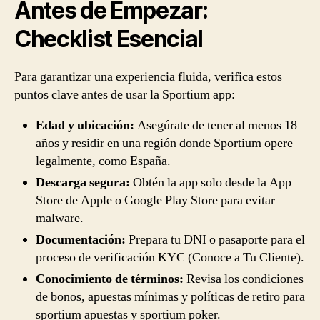
Antes de Empezar:
Checklist Esencial
Para garantizar una experiencia fluida, verifica estos
puntos clave antes de usar la Sportium app:
Edad y ubicación:
Asegúrate de tener al menos 18
años y residir en una región donde Sportium opere
legalmente, como España.
Descarga segura:
Obtén la app solo desde la App
Store de Apple o Google Play Store para evitar
malware.
Documentación:
Prepara tu DNI o pasaporte para el
proceso de verificación KYC (Conoce a Tu Cliente).
Conocimiento de términos:
Revisa los condiciones
de bonos, apuestas mínimas y políticas de retiro para
sportium apuestas y sportium poker.