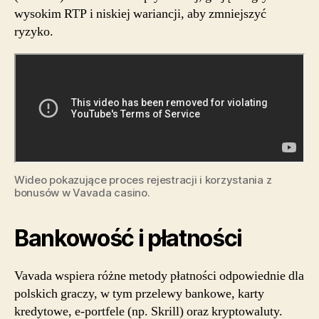
wysokim RTP i niskiej wariancji, aby zmniejszyć
ryzyko.
Wideo pokazujące proces rejestracji i korzystania z
bonusów w Vavada casino.
Bankowość i płatności
Vavada wspiera różne metody płatności odpowiednie dla
polskich graczy, w tym przelewy bankowe, karty
kredytowe, e-portfele (np. Skrill) oraz kryptowaluty.