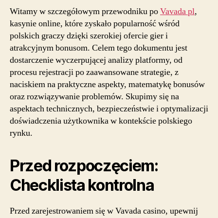
Witamy w szczegółowym przewodniku po
Vavada pl
,
kasynie online, które zyskało popularność wśród
polskich graczy dzięki szerokiej ofercie gier i
atrakcyjnym bonusom. Celem tego dokumentu jest
dostarczenie wyczerpującej analizy platformy, od
procesu rejestracji po zaawansowane strategie, z
naciskiem na praktyczne aspekty, matematykę bonusów
oraz rozwiązywanie problemów. Skupimy się na
aspektach technicznych, bezpieczeństwie i optymalizacji
doświadczenia użytkownika w kontekście polskiego
rynku.
Przed rozpoczęciem:
Checklista kontrolna
Przed zarejestrowaniem się w Vavada casino, upewnij