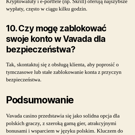
Kryptowaluty i e-portfele (np. Skrill) oferują najszybsze
wypłaty, często w ciągu kilku godzin.
10. Czy mogę zablokować
swoje konto w Vavada dla
bezpieczeństwa?
Tak, skontaktuj się z obsługą klienta, aby poprosić o
tymczasowe lub stałe zablokowanie konta z przyczyn
bezpieczeństwa.
Podsumowanie
Vavada casino przedstawia się jako solidna opcja dla
polskich graczy, z szeroką gamą gier, atrakcyjnymi
bonusami i wsparciem w języku polskim. Kluczem do