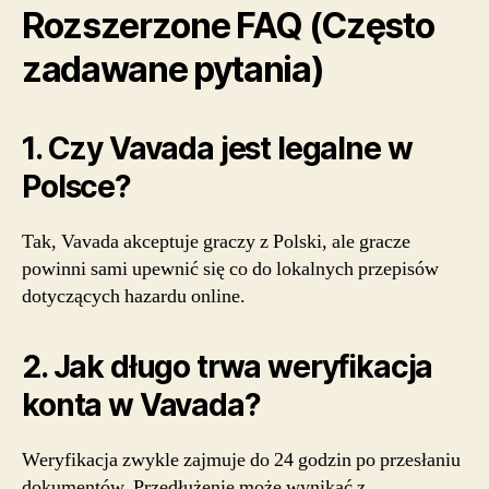
Rozszerzone FAQ (Często
zadawane pytania)
1. Czy Vavada jest legalne w
Polsce?
Tak, Vavada akceptuje graczy z Polski, ale gracze
powinni sami upewnić się co do lokalnych przepisów
dotyczących hazardu online.
2. Jak długo trwa weryfikacja
konta w Vavada?
Weryfikacja zwykle zajmuje do 24 godzin po przesłaniu
dokumentów. Przedłużenie może wynikać z