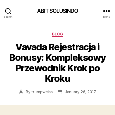
ABIT SOLUSINDO
Search
Menu
Categories
BLOG
Vavada Rejestracja i
Bonusy: Kompleksowy
Przewodnik Krok po
Kroku
By
trumpweiss
January 26, 2017
Post
Post
author
date