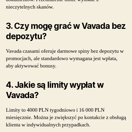
nieczytelnych skanów.
3. Czy mogę grać w Vavada bez
depozytu?
Vavada czasami oferuje darmowe spiny bez depozytu w
promocjach, ale standardowo wymagana jest wpłata,
aby aktywować bonusy.
4. Jakie są limity wypłat w
Vavada?
Limity to 4000 PLN tygodniowo i 16 000 PLN
miesięcznie. Można je zwiększyć po kontakcie z obsługą
klienta w indywidualnych przypadkach.