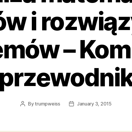
w i rozwią
emów – Kom
przewodni
By
trumpweiss
January 3, 2015
Post
Post
author
date