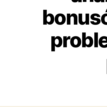
bonusó
probl