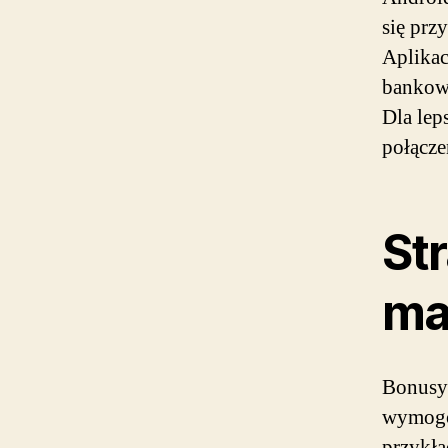
się prz
Aplikac
bankow
Dla lep
połącze
St
ma
Bonusy 
wymogom
przykła