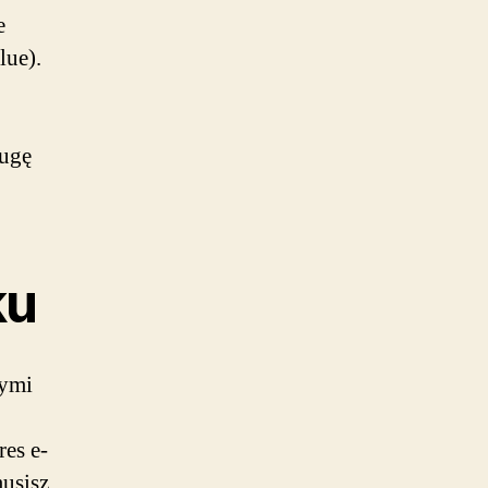
e
lue).
ługę
ku
tymi
res e-
musisz