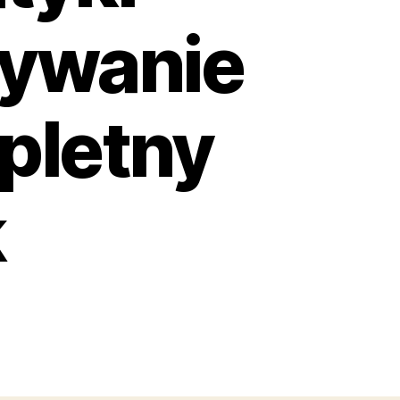
zywanie
pletny
k