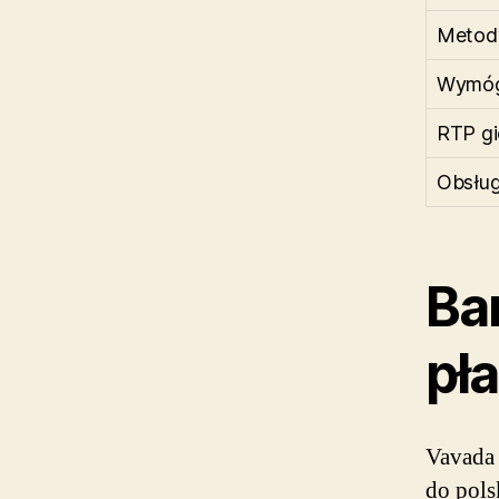
Metody
Wymóg
RTP gi
Obsług
Ba
pł
Vavada 
do pols