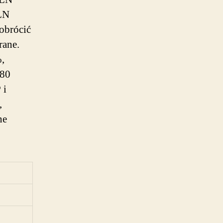
PLN
obrócić
rane.
,
480
 i
,
ne