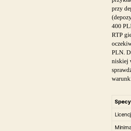
przy de
(depozy
400 PLN
RTP gie
oczekiw
PLN. Dl
niskiej
sprawdź
warunki
Specy
Licenc
Minima