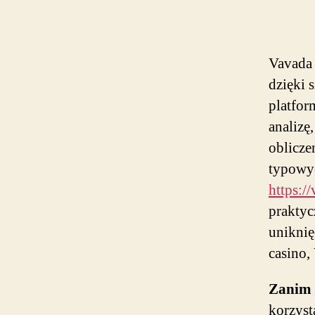
Vavada 
dzięki 
platfo
analizę
oblicze
typowy
https:/
praktyc
uniknię
casino,
Zanim 
korzyst