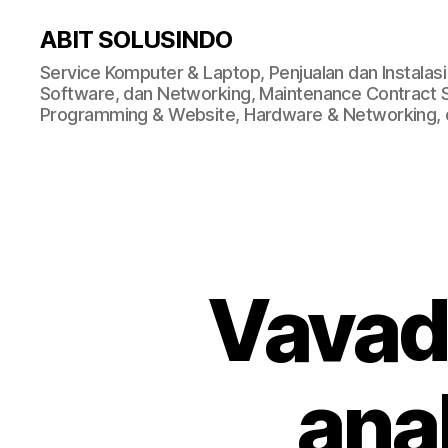
ABIT SOLUSINDO
Service Komputer & Laptop, Penjualan dan Instalas
Software, dan Networking, Maintenance Contract Ser
Programming & Website, Hardware & Networking, d
Vavad
ana