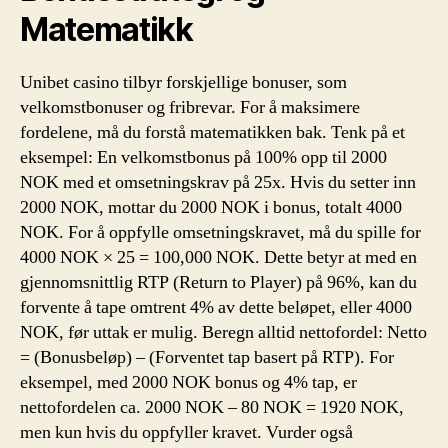
Matematikk
Unibet casino tilbyr forskjellige bonuser, som
velkomstbonuser og fribrevar. For å maksimere
fordelene, må du forstå matematikken bak. Tenk på et
eksempel: En velkomstbonus på 100% opp til 2000
NOK med et omsetningskrav på 25x. Hvis du setter inn
2000 NOK, mottar du 2000 NOK i bonus, totalt 4000
NOK. For å oppfylle omsetningskravet, må du spille for
4000 NOK × 25 = 100,000 NOK. Dette betyr at med en
gjennomsnittlig RTP (Return to Player) på 96%, kan du
forvente å tape omtrent 4% av dette beløpet, eller 4000
NOK, før uttak er mulig. Beregn alltid nettofordel: Netto
= (Bonusbeløp) – (Forventet tap basert på RTP). For
eksempel, med 2000 NOK bonus og 4% tap, er
nettofordelen ca. 2000 NOK – 80 NOK = 1920 NOK,
men kun hvis du oppfyller kravet. Vurder også