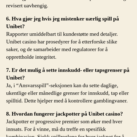
revisert uavhengig.
6. Hva gjør jeg hvis jeg mistenker uærlig spill på
Unibet?
Rapporter umiddelbart til kundestøtte med detaljer.
Unibet casino har prosedyrer for å etterforske slike
saker, og de samarbeider med regulatorer for å
opprettholde integritet.
7. Er det mulig å sette innskudd- eller tapsgrenser på
Unibet?
Ja, i “Ansvarsspill”-seksjonen kan du sette daglige,
ukentlige eller månedlige grenser for innskudd, tap eller
spilltid. Dette hjelper med å kontrollere gamblingvaner.
8. Hvordan fungerer jackpotter på Unibet casino?
Jackpotter er progressive premier som øker med hver
innsats. For å vinne, må du treffe en spesifikk
kombinasjon. Sjekk spillreglene for hver jackpot for å