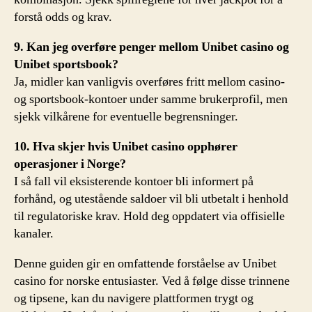
forstå odds og krav.
9. Kan jeg overføre penger mellom Unibet casino og
Unibet sportsbook?
Ja, midler kan vanligvis overføres fritt mellom casino-
og sportsbook-kontoer under samme brukerprofil, men
sjekk vilkårene for eventuelle begrensninger.
10. Hva skjer hvis Unibet casino opphører
operasjoner i Norge?
I så fall vil eksisterende kontoer bli informert på
forhånd, og utestående saldoer vil bli utbetalt i henhold
til regulatoriske krav. Hold deg oppdatert via offisielle
kanaler.
Denne guiden gir en omfattende forståelse av Unibet
casino for norske entusiaster. Ved å følge disse trinnene
og tipsene, kan du navigere plattformen trygt og