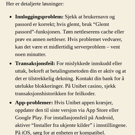
Her er detaljerte løsninger:
Innloggingsproblem:
Sjekk at brukernavn og
passord er korrekt; hvis glemt, bruk “Glemt
passord”-funksjonen. Tøm nettleserens cache eller
prøv en annen nettleser. Hvis problemet vedvarer,
kan det være et midlertidig serverproblem – vent
noen minutter.
Transaksjonsfeil:
For mislykkede innskudd eller
uttak, bekreft at betalingsmetoden din er aktiv og at
det er tilstrekkelig dekning. Kontakt din bank for å
utelukke blokkeringer. På Unibet casino, sjekk
transaksjonshistorikken for feilkoder.
App-problemer:
Hvis Unibet appen kræsjer,
oppdater den til siste versjon via App Store eller
Google Play. For installasjonsfeil på Android,
aktiver “Installer fra ukjente kilder” i innstillingene.
På iOS, sørg for at enheten er kompatibel.