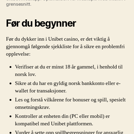
grensesnitt.
Før du begynner
Før du dykker inn i Unibet casino, er det viktig å
gjennomgå følgende sjekkliste for å sikre en problemfri
opplevelse:
Verifiser at du er minst 18 år gammel, i henhold til
norsk lov.
Sikre at du har en gyldig norsk bankkonto eller e-
wallet for transaksjoner.
Les og forstå vilkårene for bonuser og spill, spesielt
omsetningskrav.
Kontroller at enheten din (PC eller mobil) er
kompatibel med Unibet plattformen.
Vurder å sette opp spillbegrensninger for ansvarlig