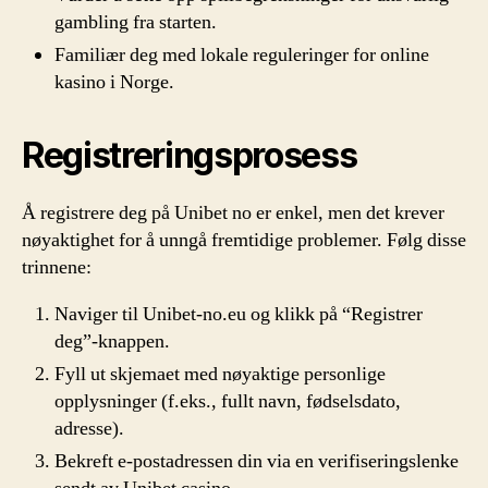
gambling fra starten.
Familiær deg med lokale reguleringer for online
kasino i Norge.
Registreringsprosess
Å registrere deg på Unibet no er enkel, men det krever
nøyaktighet for å unngå fremtidige problemer. Følg disse
trinnene:
Naviger til Unibet-no.eu og klikk på “Registrer
deg”-knappen.
Fyll ut skjemaet med nøyaktige personlige
opplysninger (f.eks., fullt navn, fødselsdato,
adresse).
Bekreft e-postadressen din via en verifiseringslenke