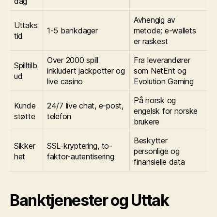
dag
Avhengig av
Uttaks
1-5 bankdager
metode; e-wallets
tid
er raskest
Over 2000 spill
Fra leverandører
Spilltilb
inkludert jackpotter og
som NetEnt og
ud
live casino
Evolution Gaming
På norsk og
Kunde
24/7 live chat, e-post,
engelsk for norske
støtte
telefon
brukere
Beskytter
Sikker
SSL-kryptering, to-
personlige og
het
faktor-autentisering
finansielle data
Banktjenester og Uttak