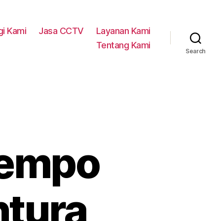
i Kami
Jasa CCTV
Layanan Kami
Tentang Kami
Search
iempo
ntura