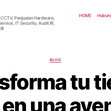
HOME
Hubung
i CCTV, Penjualan Hardware,
vice, IT Securitu, Audit IR,
ll
Categories
BLOG
nsforma tu t
e en una ave