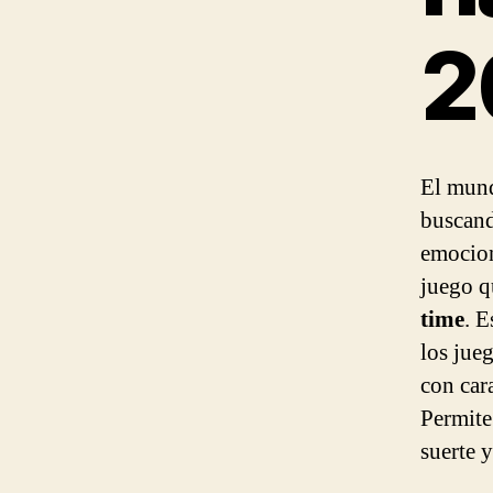
2
El mund
buscand
emocion
juego q
time
. 
los jue
con cara
Permite
suerte 