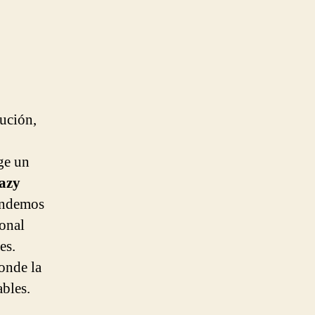
lución,
ge un
azy
tendemos
ional
es.
donde la
ables.