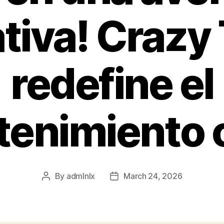
ativa! Crazy
redefine el
tenimiento 
By
admlnlx
March 24, 2026
Post
Post
author
date