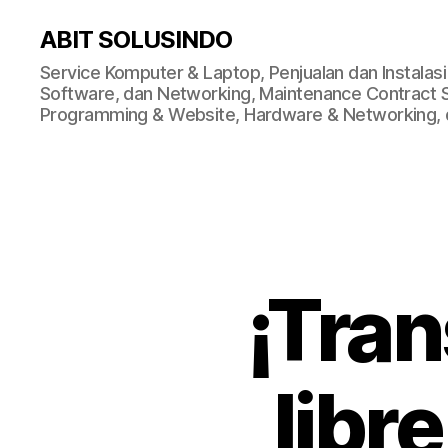
ABIT SOLUSINDO
Service Komputer & Laptop, Penjualan dan Instalas
Software, dan Networking, Maintenance Contract Ser
Programming & Website, Hardware & Networking, d
¡Tra
libr