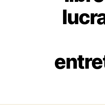
lucr
entre