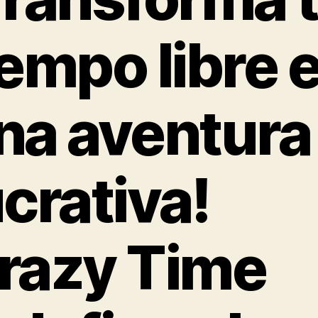
iempo libre 
na aventura
ucrativa!
razy Time