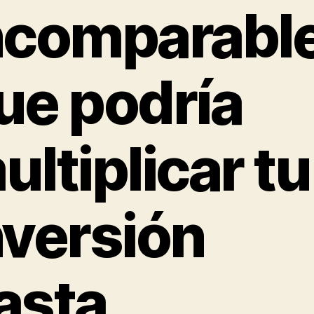
ncomparabl
ue podría
ultiplicar tu
nversión
asta