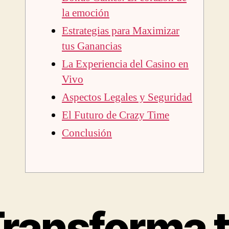
la emoción
Estrategias para Maximizar
tus Ganancias
La Experiencia del Casino en
Vivo
Aspectos Legales y Seguridad
El Futuro de Crazy Time
Conclusión
Transforma 