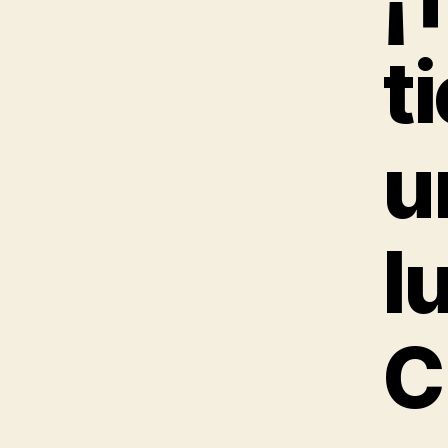
t
u
l
C