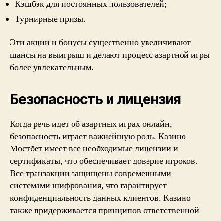
Кэшбэк для постоянных пользователей;
Турнирные призы.
Эти акции и бонусы существенно увеличивают
шансы на выигрыш и делают процесс азартной игры
более увлекательным.
Безопасность и лицензия
Когда речь идет об азартных играх онлайн,
безопасность играет важнейшую роль. Казино
Мостбет имеет все необходимые лицензии и
сертификаты, что обеспечивает доверие игроков.
Все транзакции защищены современными
системами шифрования, что гарантирует
конфиденциальность данных клиентов. Казино
также придерживается принципов ответственной