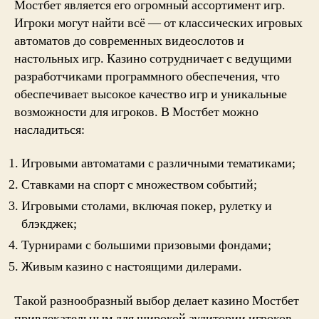
Мостбет является его огромный ассортимент игр.
Игроки могут найти всё — от классических игровых
автоматов до современных видеослотов и
настольных игр. Казино сотрудничает с ведущими
разработчиками программного обеспечения, что
обеспечивает высокое качество игр и уникальные
возможности для игроков. В Мостбет можно
насладиться:
Игровыми автоматами с различными тематиками;
Ставками на спорт с множеством событий;
Игровыми столами, включая покер, рулетку и
блэкджек;
Турнирами с большими призовыми фондами;
Живым казино с настоящими дилерами.
Такой разнообразный выбор делает казино Мостбет
привлекательным для широкой аудитории игроков,