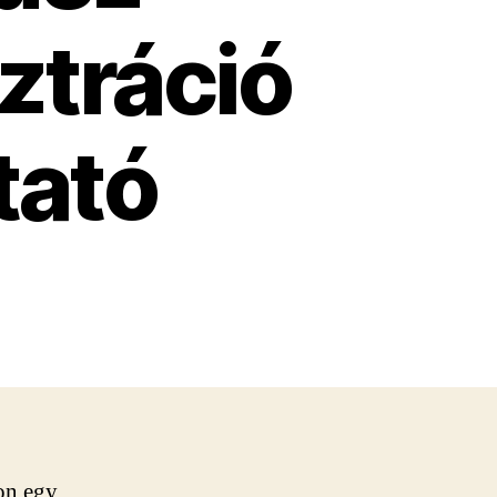
ztráció
tató
on egy