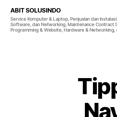
ABIT SOLUSINDO
Service Komputer & Laptop, Penjualan dan Instalas
Software, dan Networking, Maintenance Contract Ser
Programming & Website, Hardware & Networking, d
Tip
Nav