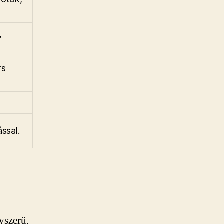
,
rs
ással.
gyszerű,