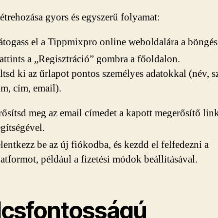
létrehozása gyors és egyszerű folyamat:
átogass el a Tippmixpro online weboldalára a böngé
attints a „Regisztráció” gombra a főoldalon.
tsd ki az űrlapot pontos személyes adatokkal (név, sz
m, cím, email).
rősítsd meg az email címedet a kapott megerősítő lin
egítségével.
elentkezz be az új fiókodba, és kezdd el felfedezni a
latformot, például a fizetési módok beállításával.
lcsfontosságú