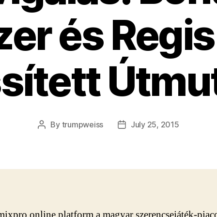
er és Regis
ssített Útmu
By
trumpweiss
July 25, 2015
Post
Post
author
date
ixpro online platform a magyar szerencsejáték-piac