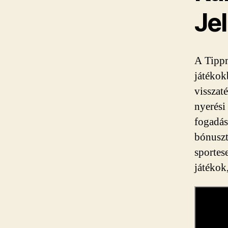
Je
A Tippm
játékok
visszat
nyerési
fogadás
bónuszt
sportes
játékok,