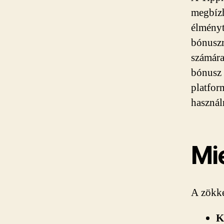
megbízh
élményt
bónuszr
számára
bónusz i
platfor
használ
Mi
A zökke
K