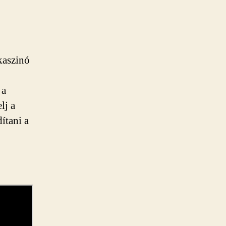
kaszinó
 a
lj a
ítani a