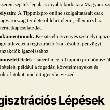
 szerencsejáték legalacsonyabb korhatára Magyarorsz
elyszín:
A Tippmixpro online szolgáltatásait csak
agyarország területéről lehet elérni; ellenőrizd az
nternetkapcsolatodat.
okumentumok:
Készíts elő érvényes személyi igaz
agy útlevelet a regisztráció és a későbbi pénzügyi
ranzakciók igazolásához.
ónuszfeltételek:
Ismerd meg a Tippmixpro bónusz ál
eltételeit, például a fogadási követelményeket és
dőkorlátokat, mielőtt igénybe veszed.
gisztrációs Lépések