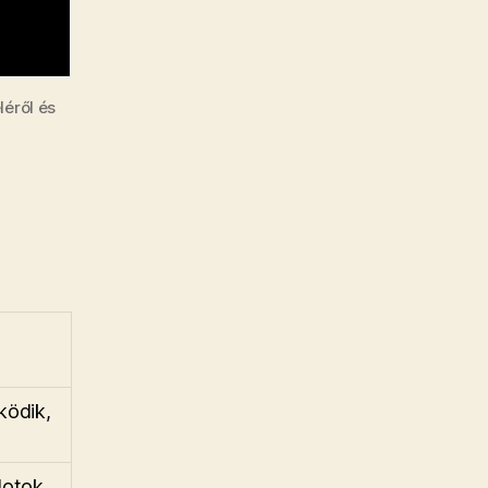
éről és
ködik,
lotok,