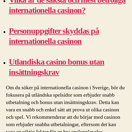
Vilka är de säksta och mest betroliga
internationella casinon?
Personuppgifter skyddas på
internationella casinon
Utlandiska casino bonus utan
insättningskrav
Om du söker på internationella casinon i Sverige, bör du
fokusera på utländska spelsidor som erbjuder snabb
utbetalning och bonus utan insättningskrav. Detta kan
vara en snabb och enkel sätt att prova ut olika casinon
och spel. Vi rekommenderar att du börjar med casinon
som erbjuder snabba utbetalningar, eftersom det kan
vara en viktig faktor för en bra spelupplevelse.