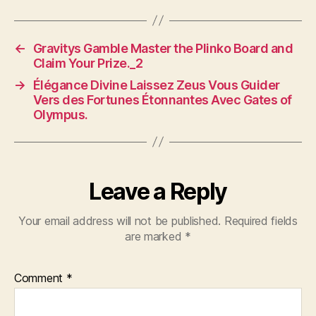
←
Gravitys Gamble Master the Plinko Board and
Claim Your Prize._2
→
Élégance Divine Laissez Zeus Vous Guider
Vers des Fortunes Étonnantes Avec Gates of
Olympus.
Leave a Reply
Your email address will not be published.
Required fields
are marked
*
Comment
*