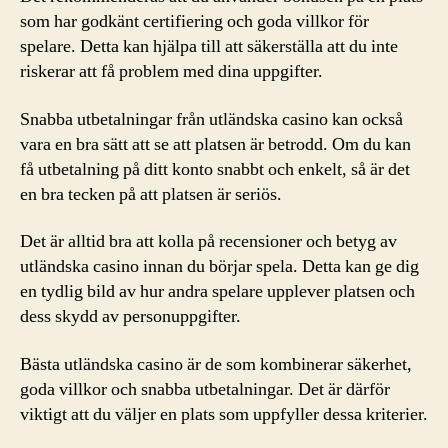
som har godkänt certifiering och goda villkor för
spelare. Detta kan hjälpa till att säkerställa att du inte
riskerar att få problem med dina uppgifter.
Snabba utbetalningar från utländska casino kan också
vara en bra sätt att se att platsen är betrodd. Om du kan
få utbetalning på ditt konto snabbt och enkelt, så är det
en bra tecken på att platsen är seriös.
Det är alltid bra att kolla på recensioner och betyg av
utländska casino innan du börjar spela. Detta kan ge dig
en tydlig bild av hur andra spelare upplever platsen och
dess skydd av personuppgifter.
Bästa utländska casino är de som kombinerar säkerhet,
goda villkor och snabba utbetalningar. Det är därför
viktigt att du väljer en plats som uppfyller dessa kriterier.