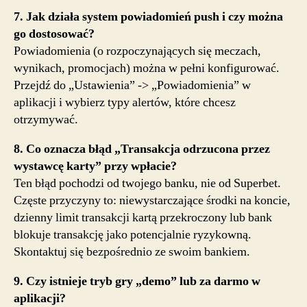
7. Jak działa system powiadomień push i czy można
go dostosować?
Powiadomienia (o rozpoczynających się meczach,
wynikach, promocjach) można w pełni konfigurować.
Przejdź do „Ustawienia” -> „Powiadomienia” w
aplikacji i wybierz typy alertów, które chcesz
otrzymywać.
8. Co oznacza błąd „Transakcja odrzucona przez
wystawcę karty” przy wpłacie?
Ten błąd pochodzi od twojego banku, nie od Superbet.
Częste przyczyny to: niewystarczające środki na koncie,
dzienny limit transakcji kartą przekroczony lub bank
blokuje transakcję jako potencjalnie ryzykowną.
Skontaktuj się bezpośrednio ze swoim bankiem.
9. Czy istnieje tryb gry „demo” lub za darmo w
aplikacji?