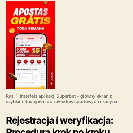
Rys. 1: Interfejs aplikacji Superbet – główny ekran z
szybkim dostępem do zakładów sportowych i kasyna.
Rejestracja i weryfikacja:
Procedura krok po kroku