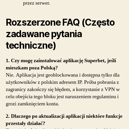
przez serwer.
Rozszerzone FAQ (Często
zadawane pytania
techniczne)
1. Czy mogę zainstalować aplikację Superbet, jeśli
mieszkam poza Polską?
Nie. Aplikacja jest geoblockowana i dostępna tylko dla
użytkowników z polskim adresem IP. Próba pobrania z
zagranicy zakończy się błędem, a korzystanie z VPN w
celu obejścia tego bloku jest naruszeniem regulaminu i
grozi zamknięciem konta.
2. Dlaczego po aktualizacji aplikacji niektóre funkcje
przestały działać?