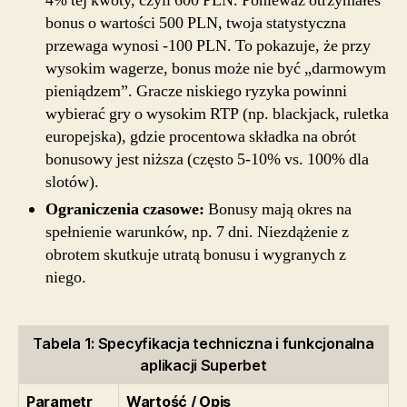
4% tej kwoty, czyli 600 PLN. Ponieważ otrzymałeś
bonus o wartości 500 PLN, twoja statystyczna
przewaga wynosi -100 PLN. To pokazuje, że przy
wysokim wagerze, bonus może nie być „darmowym
pieniądzem”. Gracze niskiego ryzyka powinni
wybierać gry o wysokim RTP (np. blackjack, ruletka
europejska), gdzie procentowa składka na obrót
bonusowy jest niższa (często 5-10% vs. 100% dla
slotów).
Ograniczenia czasowe:
Bonusy mają okres na
spełnienie warunków, np. 7 dni. Niezdążenie z
obrotem skutkuje utratą bonusu i wygranych z
niego.
Tabela 1: Specyfikacja techniczna i funkcjonalna
aplikacji Superbet
Parametr
Wartość / Opis