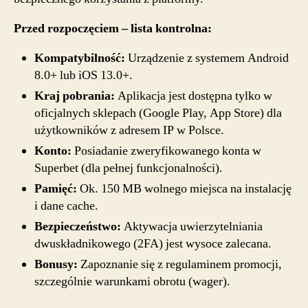
Przed rozpoczęciem – lista kontrolna:
Kompatybilność:
Urządzenie z systemem Android
8.0+ lub iOS 13.0+.
Kraj pobrania:
Aplikacja jest dostępna tylko w
oficjalnych sklepach (Google Play, App Store) dla
użytkowników z adresem IP w Polsce.
Konto:
Posiadanie zweryfikowanego konta w
Superbet (dla pełnej funkcjonalności).
Pamięć:
Ok. 150 MB wolnego miejsca na instalację
i dane cache.
Bezpieczeństwo:
Aktywacja uwierzytelniania
dwuskładnikowego (2FA) jest wysoce zalecana.
Bonusy:
Zapoznanie się z regulaminem promocji,
szczególnie warunkami obrotu (wager).