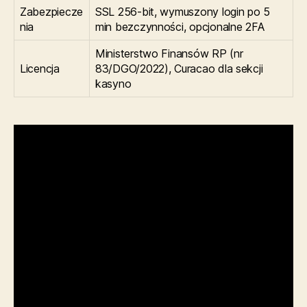
Zabezpiecze
SSL 256-bit, wymuszony login po 5
nia
min bezczynności, opcjonalne 2FA
Ministerstwo Finansów RP (nr
Licencja
83/DGO/2022), Curacao dla sekcji
kasyno