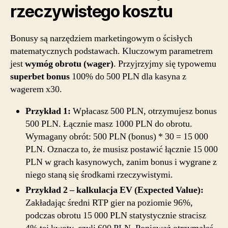
rzeczywistego kosztu
Bonusy są narzędziem marketingowym o ścisłych
matematycznych podstawach. Kluczowym parametrem
jest
wymóg obrotu (wager)
. Przyjrzyjmy się typowemu
superbet bonus
100% do 500 PLN dla kasyna z
wagerem x30.
Przykład 1:
Wpłacasz 500 PLN, otrzymujesz bonus
500 PLN. Łącznie masz 1000 PLN do obrotu.
Wymagany obrót: 500 PLN (bonus) * 30 = 15 000
PLN. Oznacza to, że musisz postawić łącznie 15 000
PLN w grach kasynowych, zanim bonus i wygrane z
niego staną się środkami rzeczywistymi.
Przykład 2 – kalkulacja EV (Expected Value):
Zakładając średni RTP gier na poziomie 96%,
podczas obrotu 15 000 PLN statystycznie stracisz