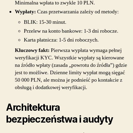
Minimalna wpłata to zwykle 10 PLN.
Wypłaty:
Czas przetwarzania zależy od metody:
BLIK: 15-30 minut.
Przelew na konto bankowe: 1-3 dni robocze.
Karta płatnicza: 1-5 dni roboczych.
Kluczowy fakt:
Pierwsza wypłata wymaga pełnej
weryfikacji KYC. Wszystkie wypłaty są kierowane
na źródło wpłaty (zasada „powrotu do źródła”) gdzie
jest to możliwe. Dzienne limity wypłat mogą sięgać
50 000 PLN, ale można je podnieść po kontakcie z
obsługą i dodatkowej weryfikacji.
Architektura
bezpieczeństwa i audyty