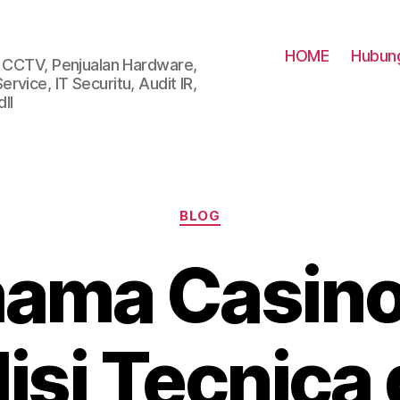
HOME
Hubung
i CCTV, Penjualan Hardware,
vice, IT Securitu, Audit IR,
ll
Categories
BLOG
ama Casino 
isi Tecnica 