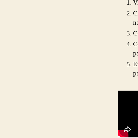
Vi
Cl
n
C
C
p
E
p