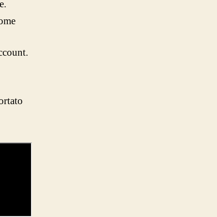
e.
come
account.
ortato