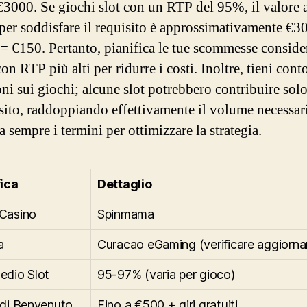
€3000. Se giochi slot con un RTP del 95%, il valore a
 per soddisfare il requisito è approssimativamente €3
 = €150. Pertanto, pianifica le tue scommesse consid
on RTP più alti per ridurre i costi. Inoltre, tieni cont
ioni sui giochi; alcune slot potrebbero contribuire sol
isito, raddoppiando effettivamente il volume necessar
 sempre i termini per ottimizzare la strategia.
ica
Dettaglio
Casino
Spinmama
a
Curacao eGaming (verificare aggiorna
dio Slot
95-97% (varia per gioco)
di Benvenuto
Fino a €500 + giri gratuiti