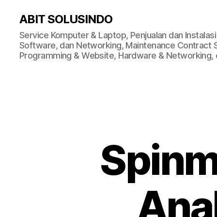
ABIT SOLUSINDO
Service Komputer & Laptop, Penjualan dan Instalas
Software, dan Networking, Maintenance Contract Ser
Programming & Website, Hardware & Networking, d
Spinm
Anal