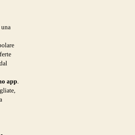
, una
polare
ferte
dal
no app
.
gliate,
a