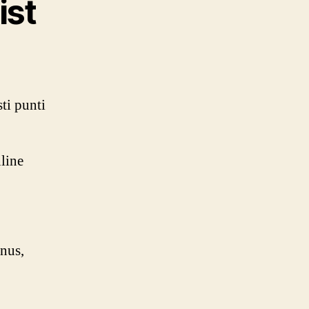
ist
ti punti
nline
onus,