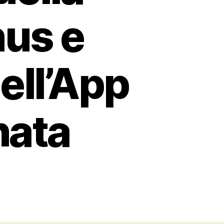
us e
ell’App
nata