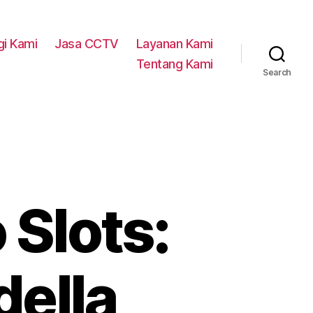
i Kami
Jasa CCTV
Layanan Kami
Tentang Kami
Search
Slots:
della