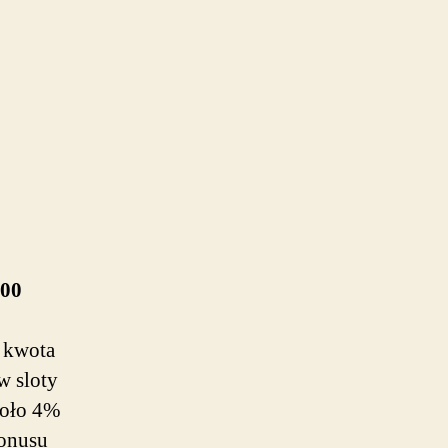
500
 kwota
w sloty
koło 4%
bonusu