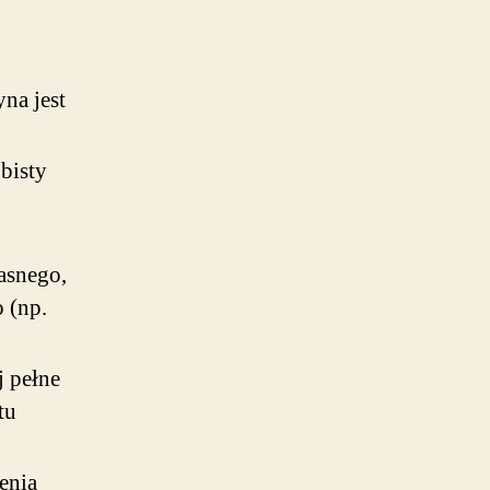
na jest
bisty
asnego,
 (np.
j pełne
tu
enia