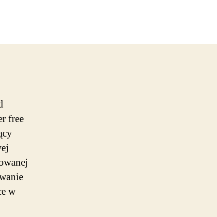
d
r free
ący
ej
kowanej
ywanie
ce w