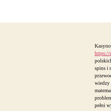
Kasyno 
https:/
polskic
spins i
przewod
wiedzy 
matemat
problem
pełni w