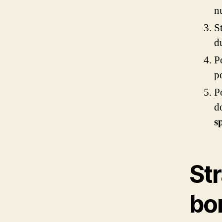
n
S
d
P
p
P
d
s
St
bo