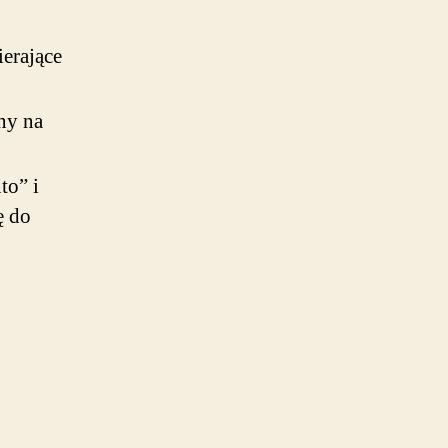
ierające
any na
to” i
ę do