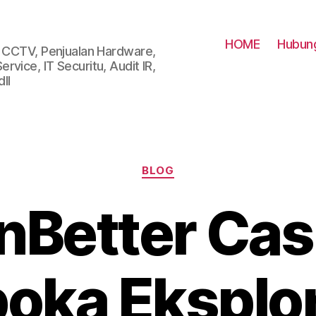
HOME
Hubung
i CCTV, Penjualan Hardware,
vice, IT Securitu, Audit IR,
ll
Categories
BLOG
nBetter Cas
oka Eksplo