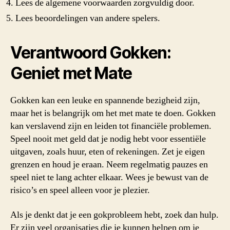
Lees de algemene voorwaarden zorgvuldig door.
Lees beoordelingen van andere spelers.
Verantwoord Gokken:
Geniet met Mate
Gokken kan een leuke en spannende bezigheid zijn,
maar het is belangrijk om het met mate te doen. Gokken
kan verslavend zijn en leiden tot financiële problemen.
Speel nooit met geld dat je nodig hebt voor essentiële
uitgaven, zoals huur, eten of rekeningen. Zet je eigen
grenzen en houd je eraan. Neem regelmatig pauzes en
speel niet te lang achter elkaar. Wees je bewust van de
risico’s en speel alleen voor je plezier.
Als je denkt dat je een gokprobleem hebt, zoek dan hulp.
Er zijn veel organisaties die je kunnen helpen om je