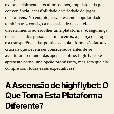
exponencialmente nos últimos anos, impulsionada pela
conveniência, acessibilidade e variedade de jogos
disponíveis. No entanto, essa crescente popularidade
também traz consigo a necessidade de cautela e
discernimento ao escolher uma plataforma. A segurança
dos seus dados pessoais e financeiros, a justiça dos jogos
e a transparência das políticas da plataforma são fatores
cruciais que devem ser considerados antes de se
aventurar no mundo das apostas online. highflybet se
apresenta como uma opção promissora, mas será que ela
cumpre com todas essas expectativas?
A Ascensão de highflybet: O
Que Torna Esta Plataforma
Diferente?