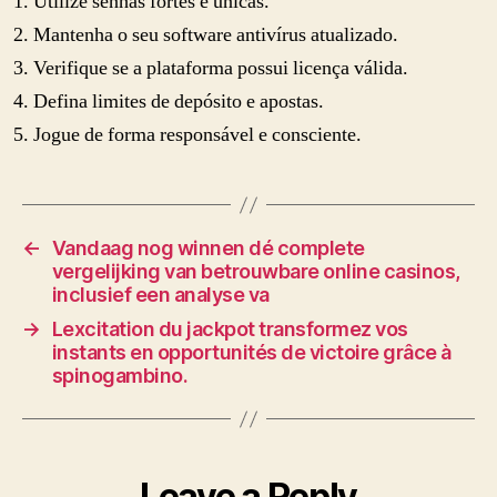
Utilize senhas fortes e únicas.
Mantenha o seu software antivírus atualizado.
Verifique se a plataforma possui licença válida.
Defina limites de depósito e apostas.
Jogue de forma responsável e consciente.
←
Vandaag nog winnen dé complete
vergelijking van betrouwbare online casinos,
inclusief een analyse va
→
Lexcitation du jackpot transformez vos
instants en opportunités de victoire grâce à
spinogambino.
Leave a Reply