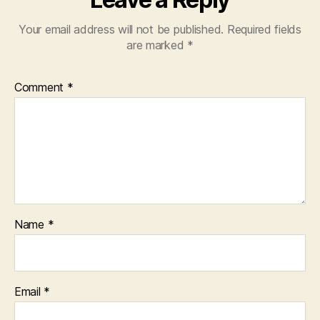
Your email address will not be published.
Required fields
are marked
*
Comment
*
Name
*
Email
*