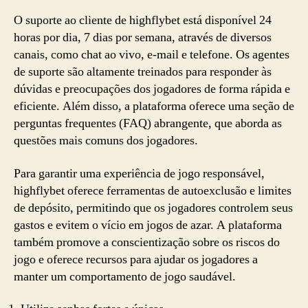
O suporte ao cliente de highflybet está disponível 24
horas por dia, 7 dias por semana, através de diversos
canais, como chat ao vivo, e-mail e telefone. Os agentes
de suporte são altamente treinados para responder às
dúvidas e preocupações dos jogadores de forma rápida e
eficiente. Além disso, a plataforma oferece uma seção de
perguntas frequentes (FAQ) abrangente, que aborda as
questões mais comuns dos jogadores.
Para garantir uma experiência de jogo responsável,
highflybet oferece ferramentas de autoexclusão e limites
de depósito, permitindo que os jogadores controlem seus
gastos e evitem o vício em jogos de azar. A plataforma
também promove a conscientização sobre os riscos do
jogo e oferece recursos para ajudar os jogadores a
manter um comportamento de jogo saudável.