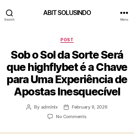
ABIT SOLUSINDO
Search
Menu
Categories
POST
Sob o Sol da Sorte Será
que highflybet é a Chave
para Uma Experiência de
Apostas Inesquecível
By
admlnlx
February 9, 2026
Post
Post
author
date
on
No Comments
Sob
o