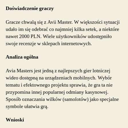
Doświadczenie graczy
Gracze chwalą się z Avii Master. W większości sytuacji
udało im się odebrać co najmniej kilka setek, a niektóre
nawet 2000 PLN. Wiele użytkowników udostępniło
swoje recenzje w sklepach internetowych.
Analiza ogólna
Avia Masters jest jedną z najlepszych gier lotniczej
wideo dostępną na urządzeniach mobilnych. Wybór
tematu i efektownego projektu sprawia, że gra ta nie
przypomina innej popularnej odmiany kasynowej.
Sposób oznaczania wilków (samolotów) jako specjalne
symbole ułatwia grą.
Wnioski