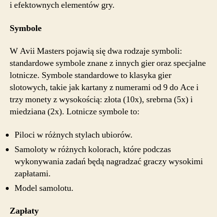
i efektownych elementów gry.
Symbole
W Avii Masters pojawią się dwa rodzaje symboli:
standardowe symbole znane z innych gier oraz specjalne
lotnicze. Symbole standardowe to klasyka gier
slotowych, takie jak kartany z numerami od 9 do Ace i
trzy monety z wysokością: złota (10x), srebrna (5x) i
miedziana (2x). Lotnicze symbole to:
Piloci w różnych stylach ubiorów.
Samoloty w różnych kolorach, które podczas
wykonywania zadań będą nagradzać graczy wysokimi
zapłatami.
Model samolotu.
Zapłaty