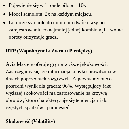
Pojawienie się w 1 ronde pilota = 10x
Model samolotu: 2x na każdym miejscu.
Lotnicze symbole do minimum dwóch razy po
zarejestrowaniu co najmniej jednej kombinacji – wolne
obroty otrzymuje gracz.
RTP (Współczynnik Zwrotu Pieniędzy)
Avia Masters oferuje gry na wyższej skokowości.
Zastrzegamy się, że informacja ta była sprawdzona w
dniach poprzednich rozgrywek. Zapewniamy nieco
pośredni wynik dla gracza: 96%. Występujący fakt
wyższej skokowości ma zastosowanie na krzywą
obrotów, która charakteryzuje się tendencjami do
częstych spadków i podniesień.
Skokowość (Volatility)