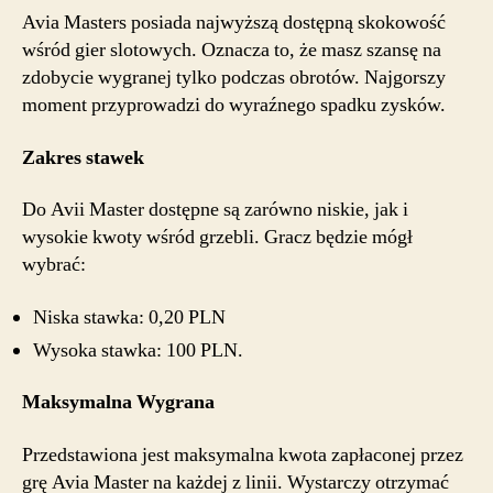
Avia Masters posiada najwyższą dostępną skokowość
wśród gier slotowych. Oznacza to, że masz szansę na
zdobycie wygranej tylko podczas obrotów. Najgorszy
moment przyprowadzi do wyraźnego spadku zysków.
Zakres stawek
Do Avii Master dostępne są zarówno niskie, jak i
wysokie kwoty wśród grzebli. Gracz będzie mógł
wybrać:
Niska stawka: 0,20 PLN
Wysoka stawka: 100 PLN.
Maksymalna Wygrana
Przedstawiona jest maksymalna kwota zapłaconej przez
grę Avia Master na każdej z linii. Wystarczy otrzymać