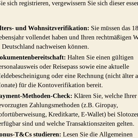
e sich registrieren, vergewissern Sie sich dieser esse
lters- und Wohnsitzverifikation:
Sie müssen das 18
ebensjahr vollendet haben und Ihren rechtmäßigen 
n Deutschland nachweisen können.
okumentenbereitschaft:
Halten Sie einen gültigen
ersonalausweis oder Reisepass sowie eine aktuelle
eldebescheinigung oder eine Rechnung (nicht älter a
onate) für die Kontoverifikation bereit.
ayment-Methoden-Check:
Klären Sie, welche Ihrer
evorzugten Zahlungsmethoden (z.B. Giropay,
ofortüberweisung, Kreditkarte, E-Wallet) bei Slotoze
erfügbar sind und welche Transaktionszeiten gelten.
onus-T&Cs studieren:
Lesen Sie die Allgemeinen