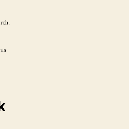
rch.
nis
k