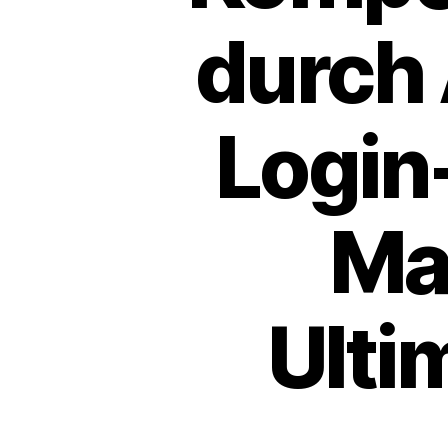
durch
Login
Ma
Ulti