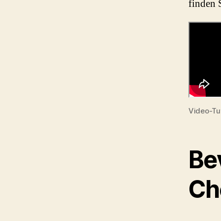
finden 
Video-Tut
Bev
Ch