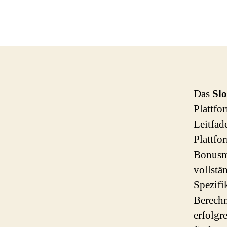
Das
Slo
Plattfo
Leitfad
Plattfo
Bonusme
vollstä
Spezifi
Berechn
erfolgr