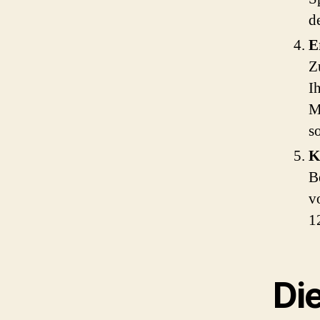
d
E
Z
I
M
s
K
B
v
1
Di