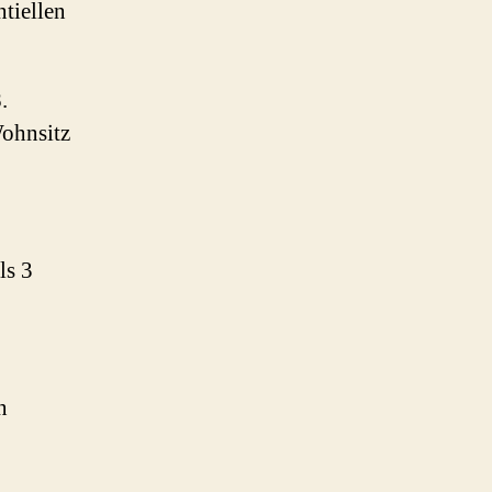
ntiellen
.
Wohnsitz
ls 3
n