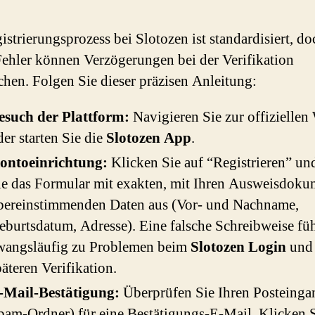
istrierungsprozess bei Slotozen ist standardisiert, do
Fehler können Verzögerungen bei der Verifikation
chen. Folgen Sie dieser präzisen Anleitung:
esuch der Plattform:
Navigieren Sie zur offiziellen
der starten Sie die
Slotozen App
.
ontoeinrichtung:
Klicken Sie auf “Registrieren” und
ie das Formular mit exakten, mit Ihren Ausweisdok
bereinstimmenden Daten aus (Vor- und Nachname,
eburtsdatum, Adresse). Eine falsche Schreibweise füh
wangsläufig zu Problemen beim
Slotozen Login
und 
päteren Verifikation.
-Mail-Bestätigung:
Überprüfen Sie Ihren Posteinga
pam-Ordner) für eine Bestätigungs-E-Mail. Klicken S