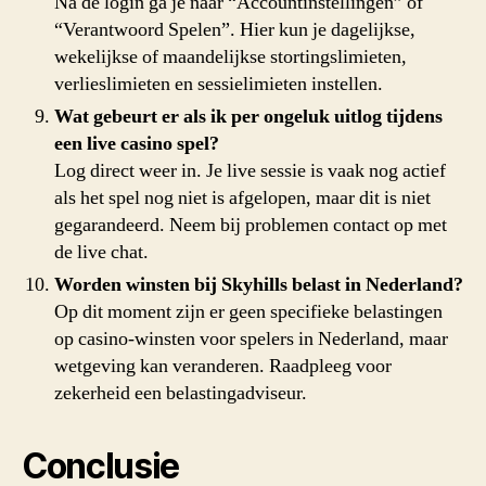
Na de login ga je naar “Accountinstellingen” of
“Verantwoord Spelen”. Hier kun je dagelijkse,
wekelijkse of maandelijkse stortingslimieten,
verlieslimieten en sessielimieten instellen.
Wat gebeurt er als ik per ongeluk uitlog tijdens
een live casino spel?
Log direct weer in. Je live sessie is vaak nog actief
als het spel nog niet is afgelopen, maar dit is niet
gegarandeerd. Neem bij problemen contact op met
de live chat.
Worden winsten bij Skyhills belast in Nederland?
Op dit moment zijn er geen specifieke belastingen
op casino-winsten voor spelers in Nederland, maar
wetgeving kan veranderen. Raadpleeg voor
zekerheid een belastingadviseur.
Conclusie