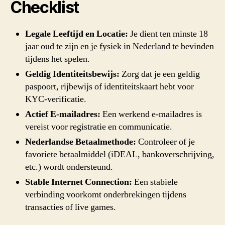
Checklist
Legale Leeftijd en Locatie:
Je dient ten minste 18
jaar oud te zijn en je fysiek in Nederland te bevinden
tijdens het spelen.
Geldig Identiteitsbewijs:
Zorg dat je een geldig
paspoort, rijbewijs of identiteitskaart hebt voor
KYC-verificatie.
Actief E-mailadres:
Een werkend e-mailadres is
vereist voor registratie en communicatie.
Nederlandse Betaalmethode:
Controleer of je
favoriete betaalmiddel (iDEAL, bankoverschrijving,
etc.) wordt ondersteund.
Stable Internet Connection:
Een stabiele
verbinding voorkomt onderbrekingen tijdens
transacties of live games.