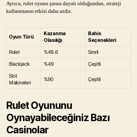
Ayrıca, rulet oyunu şansa dayalı olduğundan, strateji
kullanmanın etkisi daha azdır.
Kazanma
Bahis
Oyun Türü
Olasılığı
Seçenekleri
Rulet
%48.6
Sınırlı
Blackjack
%49
Çeşitli
Slot
%90
Çeşitli
Makineleri
Rulet Oyununu
Oynayabileceğiniz Bazı
Casinolar