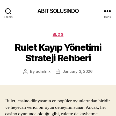
ABIT SOLUSINDO
Search
Menu
Categories
BLOG
Rulet Kayıp Yönetimi
Strateji Rehberi
By
admlnlx
January 3, 2026
Post
Post
author
date
Rulet, casino dünyasının en popüler oyunlarından biridir
ve heyecan verici bir oyun deneyimi sunar. Ancak, her
casino oyununda olduğu gibi, rulette de kaybetme