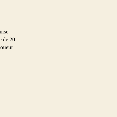
mise
e de 20
 joueur
s