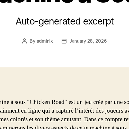
Auto-generated excerpt
By
admlnlx
January 28, 2026
Post
Post
author
date
ine à sous "Chicken Road" est un jeu créé par une so
ainment en ligne qui a capturé l’intérêt des joueurs a
mes colorés et son thème amusant. Dans ce compte r
aminerons les divers aspects de cette machine à sous,