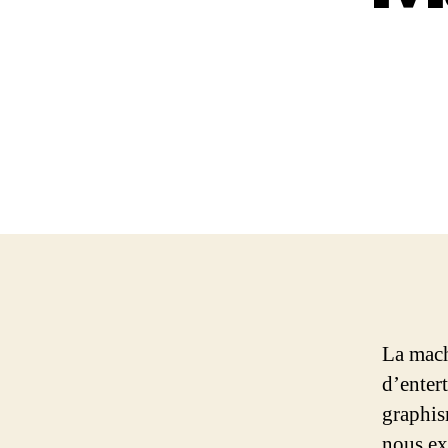
La mach
d’entert
graphis
nous ex