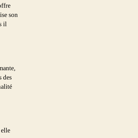
offre
ise son
 il
mante,
s des
alité
elle