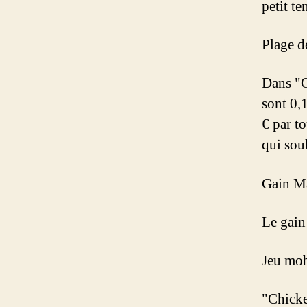
petit te
Plage d
Dans "C
sont 0,
€ par t
qui sou
Gain 
Le gain
Jeu mob
"Chicke