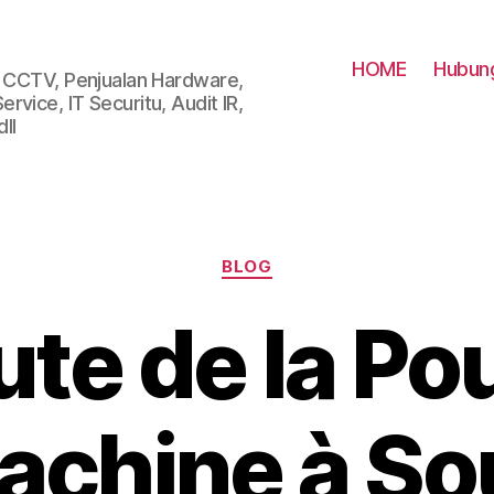
HOME
Hubung
i CCTV, Penjualan Hardware,
vice, IT Securitu, Audit IR,
ll
Categories
BLOG
te de la Po
achine à So