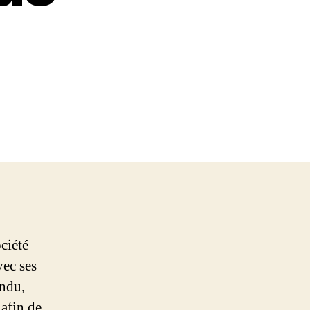
ciété
vec ses
endu,
 afin de