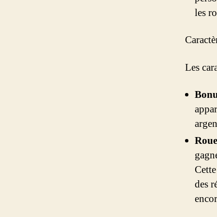
les r
Caractè
Les car
Bon
appar
argen
Roue
gagné
Cette
des r
encor