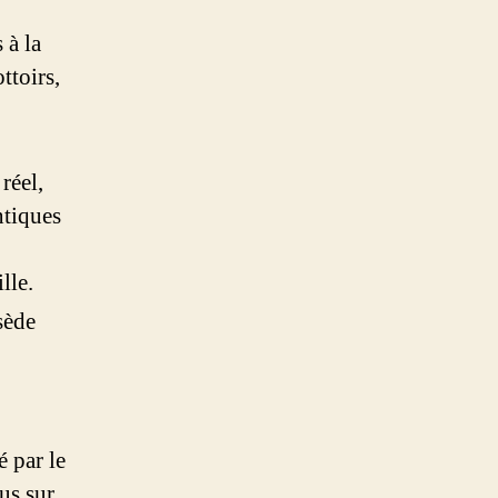
 à la
ttoirs,
réel,
ntiques
lle.
sède
é par le
us sur