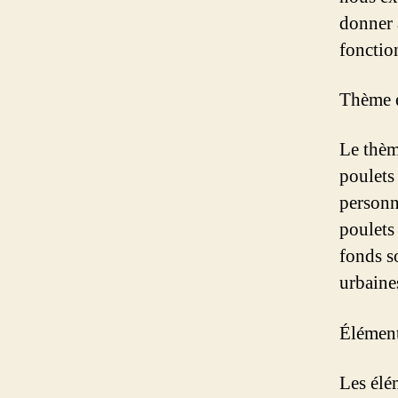
donner 
fonctio
Thème 
Le thèm
poulets
personn
poulets
fonds s
urbaine
Élément
Les élé