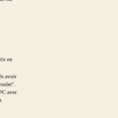
rix en
ès avoir
oulet".
 PC avec
z