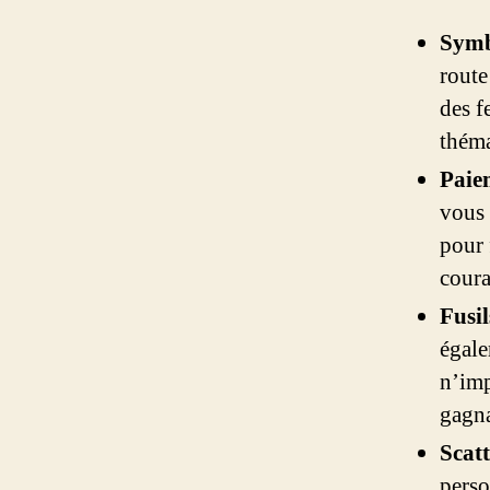
Symb
route
des f
théma
Paie
vous 
pour 
coura
Fusi
égale
n’imp
gagna
Scat
perso