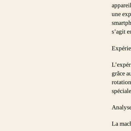
appareil
une exp
smartph
s’agit e
Expérie
L’expér
grâce a
rotatio
spéciale
Analyse
La mach