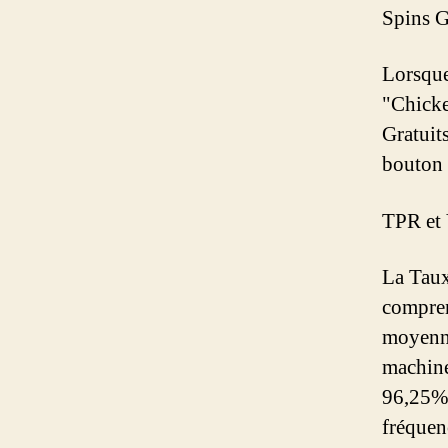
Spins G
Lorsque
"Chicke
Gratuits
bouton
TPR et 
La Taux
compren
moyenne
machine
96,25%. 
fréquen