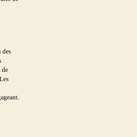
ù des
s
s de
 Les
gageant.