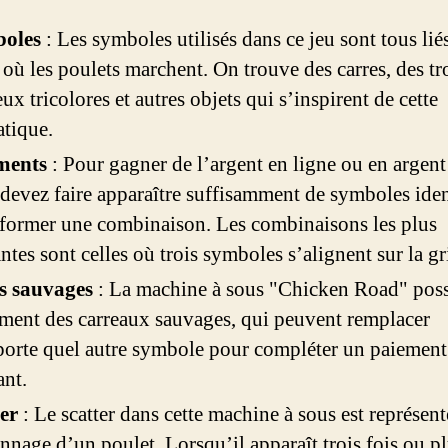
oles
: Les symboles utilisés dans ce jeu sont tous liés
 où les poulets marchent. On trouve des carres, des tro
eux tricolores et autres objets qui s’inspirent de cette
tique.
ments
: Pour gagner de l’argent en ligne ou en argent 
devez faire apparaître suffisamment de symboles ide
former une combinaison. Les combinaisons les plus
ntes sont celles où trois symboles s’alignent sur la gri
ls sauvages
: La machine à sous "Chicken Road" pos
ment des carreaux sauvages, qui peuvent remplacer
orte quel autre symbole pour compléter un paiement
nt.
ter
: Le scatter dans cette machine à sous est représent
nnage d’un poulet. Lorsqu’il apparaît trois fois ou pl