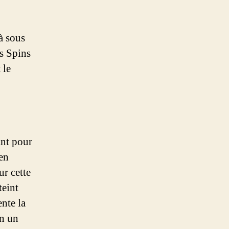
à sous
s Spins
 le
ant pour
en
ur cette
teint
ente la
en un