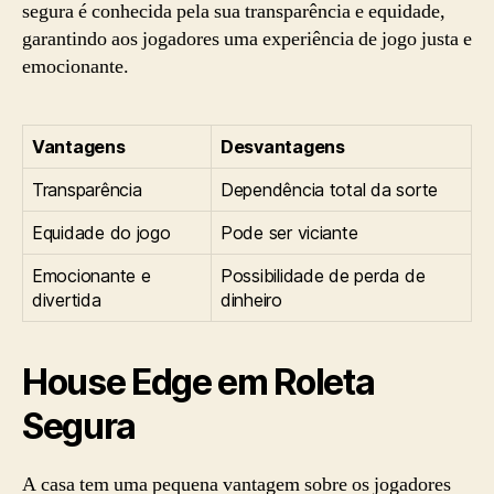
segura é conhecida pela sua transparência e equidade,
garantindo aos jogadores uma experiência de jogo justa e
emocionante.
Vantagens
Desvantagens
Transparência
Dependência total da sorte
Equidade do jogo
Pode ser viciante
Emocionante e
Possibilidade de perda de
divertida
dinheiro
House Edge em Roleta
Segura
A casa tem uma pequena vantagem sobre os jogadores