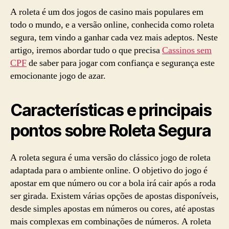
A roleta é um dos jogos de casino mais populares em
todo o mundo, e a versão online, conhecida como roleta
segura, tem vindo a ganhar cada vez mais adeptos. Neste
artigo, iremos abordar tudo o que precisa
Cassinos sem
CPF
de saber para jogar com confiança e segurança este
emocionante jogo de azar.
Características e principais
pontos sobre Roleta Segura
A roleta segura é uma versão do clássico jogo de roleta
adaptada para o ambiente online. O objetivo do jogo é
apostar em que número ou cor a bola irá cair após a roda
ser girada. Existem várias opções de apostas disponíveis,
desde simples apostas em números ou cores, até apostas
mais complexas em combinações de números. A roleta