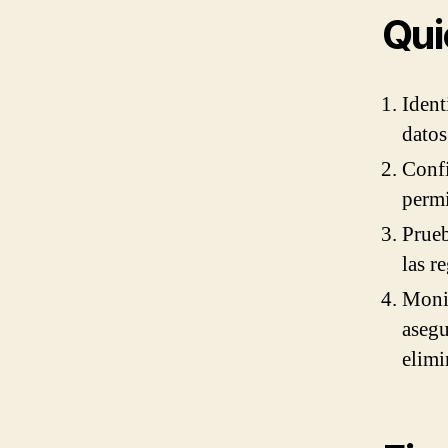
Qui
Ident
datos
Confi
permi
Prueb
las r
Monit
asegu
elimi