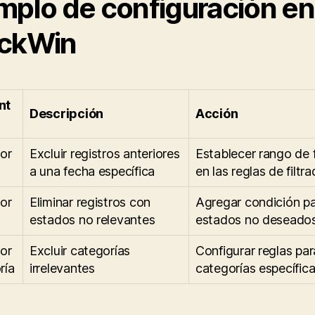
mplo de configuración en
ckWin
nt
Descripción
Acción
por
Excluir registros anteriores
Establecer rango de 
a una fecha específica
en las reglas de filtr
por
Eliminar registros con
Agregar condición p
o
estados no relevantes
estados no deseado
por
Excluir categorías
Configurar reglas par
ría
irrelevantes
categorías específic