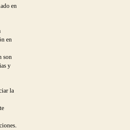
nado en
n
ón en
n son
ias y
iar la
te
ciones.