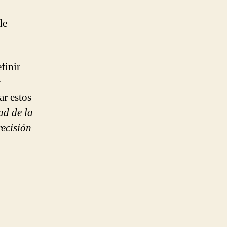
de
finir
r
ar estos
ad de la
recisión