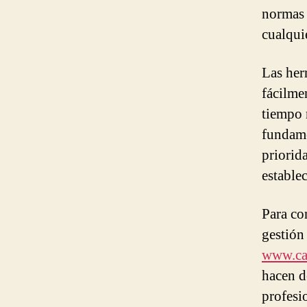
normas 
cualqui
Las her
fácilme
tiempo 
fundame
priorid
estable
Para co
gestión 
www.ca
hacen d
profesi