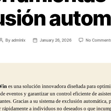
usión autom
By
admlnlx
January 26, 2026
No Comment
Post
Post
author
date
Win
es una solución innovadora diseñada para optimi
de eventos y garantizar un control eficiente de asiste
pantes. Gracias a su sistema de exclusión automática, 
r rápidamente a individuos no deseados o que incump