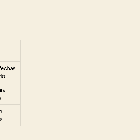
fechas
ado
ara
s
a
as