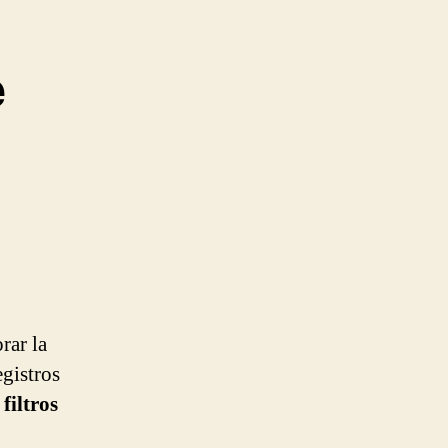
e
rar la
egistros
filtros