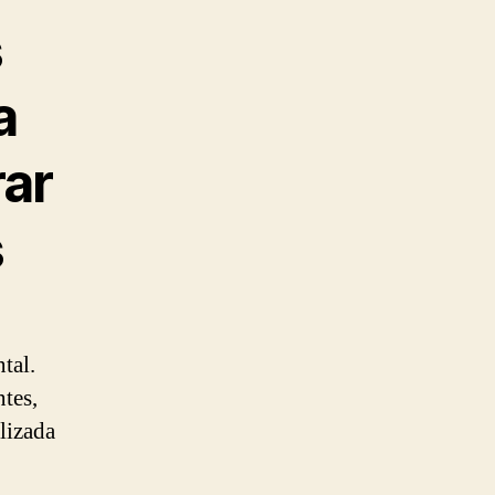
s
a
rar
s
tal.
ntes,
lizada