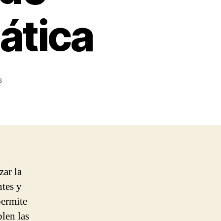
ática
on
s
QuickWin
control
y
herramientas
de
exclusión
automática
zar la
ntes y
permite
len las