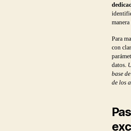
dedicad
identifi
manera 
Para ma
con cla
parámetr
datos.
U
base de
de los a
Pas
exc