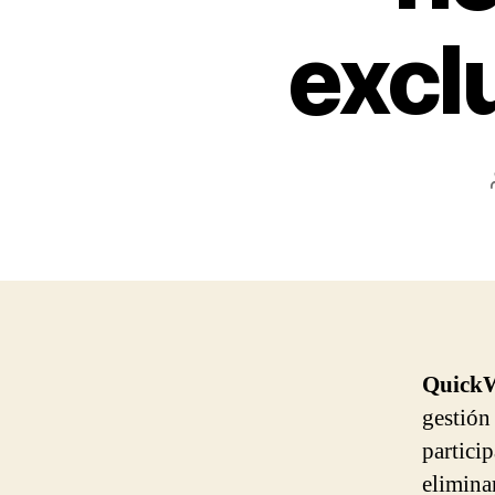
excl
Quick
gestión 
partici
elimina