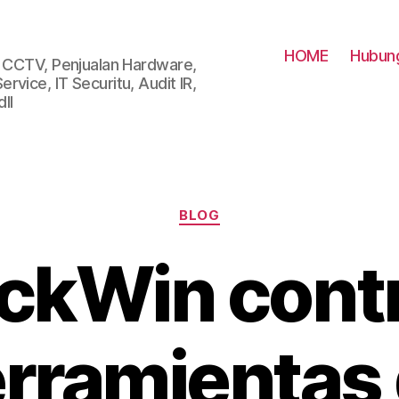
HOME
Hubung
i CCTV, Penjualan Hardware,
vice, IT Securitu, Audit IR,
ll
Categories
BLOG
ckWin contr
rramientas