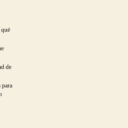
e qué
ue
ad de
 para
o