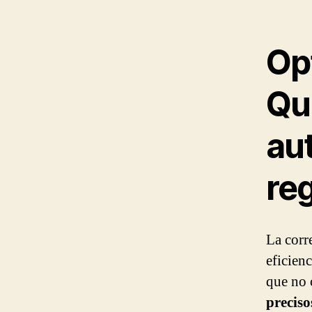
Op
Qu
au
re
La corr
eficien
que no 
preciso