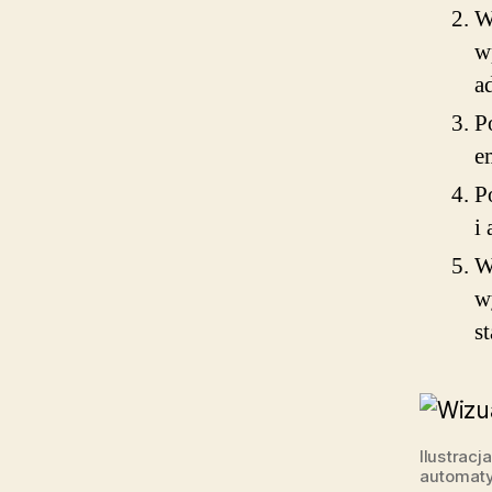
W
w
a
P
e
P
i
W
w
s
Ilustrac
automaty