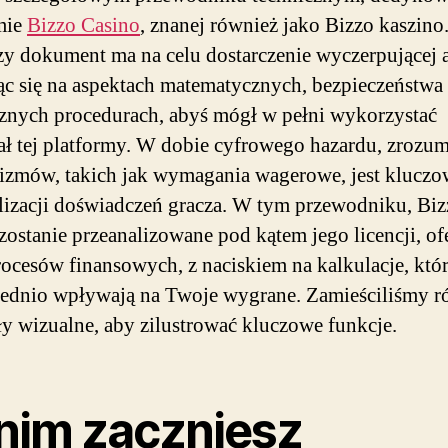
mie
Bizzo Casino
, znanej również jako Bizzo kaszino
zy dokument ma na celu dostarczenie wyczerpującej a
ąc się na aspektach matematycznych, bezpieczeństwa 
znych procedurach, abyś mógł w pełni wykorzystać
ał tej platformy. W dobie cyfrowego hazardu, zrozum
zmów, takich jak wymagania wagerowe, jest kluczo
izacji doświadczeń gracza. W tym przewodniku, Biz
zostanie przeanalizowane pod kątem jego licencji, of
procesów finansowych, z naciskiem na kalkulacje, któ
ednio wpływają na Twoje wygrane. Zamieściliśmy r
ły wizualne, aby zilustrować kluczowe funkcje.
nim zaczniesz