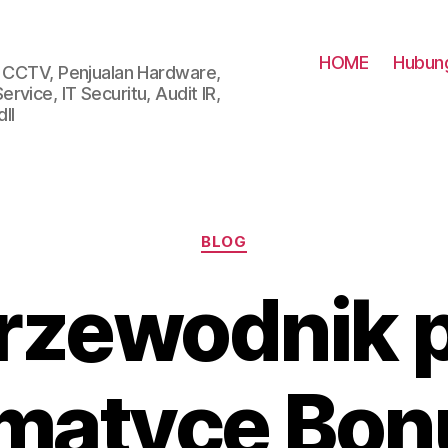
HOME
Hubung
i CCTV, Penjualan Hardware,
vice, IT Securitu, Audit IR,
ll
Categories
BLOG
rzewodnik 
matyce Bon