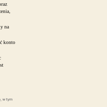
oraz
enia,
ny na
ić konto
c
st
o, w tym