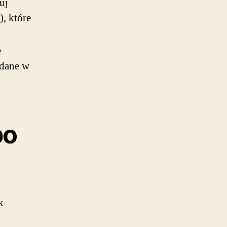
uj
, które
ę
 dane w
po
k