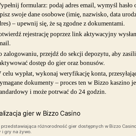
ypełnij formularz: podaj adres email, wymyśl hasło 
pisz swoje dane osobowe (imię, nazwisko, data urodz
dres) – upewnij się, że są zgodne z dokumentami.
otwierdź rejestrację poprzez link aktywacyjny wysła
mail.
o zalogowaniu, przejdź do sekcji depozytu, aby zasil
 aktywować dostęp do gier oraz bonusów.
 celu wypłat, wykonaj weryfikację konta, przesyłają
ymagane dokumenty – proces ten w Bizzo kaszino je
tandardowy i może potrwać do 24 godzin.
ja przedstawiająca różnorodność gier dostępnych w Bizzo Casin
 i gry na żywo.