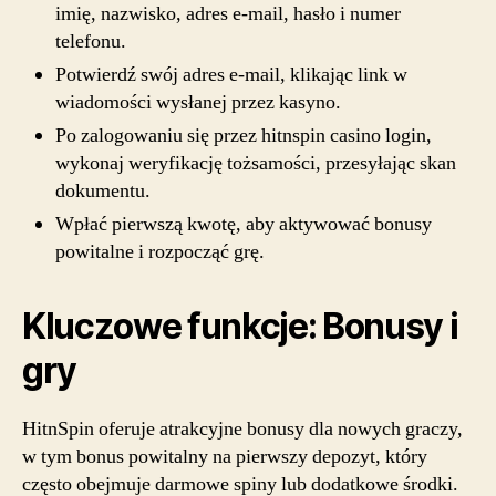
imię, nazwisko, adres e-mail, hasło i numer
telefonu.
Potwierdź swój adres e-mail, klikając link w
wiadomości wysłanej przez kasyno.
Po zalogowaniu się przez hitnspin casino login,
wykonaj weryfikację tożsamości, przesyłając skan
dokumentu.
Wpłać pierwszą kwotę, aby aktywować bonusy
powitalne i rozpocząć grę.
Kluczowe funkcje: Bonusy i
gry
HitnSpin oferuje atrakcyjne bonusy dla nowych graczy,
w tym bonus powitalny na pierwszy depozyt, który
często obejmuje darmowe spiny lub dodatkowe środki.