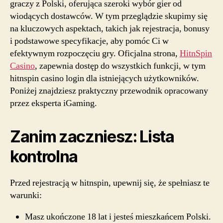
graczy z Polski, oferująca szeroki wybór gier od
wiodących dostawców. W tym przeglądzie skupimy się
na kluczowych aspektach, takich jak rejestracja, bonusy
i podstawowe specyfikacje, aby pomóc Ci w
efektywnym rozpoczęciu gry. Oficjalna strona,
HitnSpin
Casino
, zapewnia dostęp do wszystkich funkcji, w tym
hitnspin casino login dla istniejących użytkowników.
Poniżej znajdziesz praktyczny przewodnik opracowany
przez eksperta iGaming.
Zanim zaczniesz: Lista
kontrolna
Przed rejestracją w hitnspin, upewnij się, że spełniasz te
warunki:
Masz ukończone 18 lat i jesteś mieszkańcem Polski.