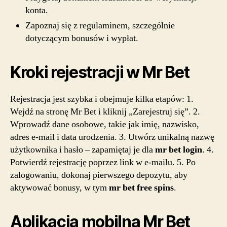
konta.
Zapoznaj się z regulaminem, szczególnie
dotyczącym bonusów i wypłat.
Kroki rejestracji w Mr Bet
Rejestracja jest szybka i obejmuje kilka etapów: 1.
Wejdź na stronę Mr Bet i kliknij „Zarejestruj się”. 2.
Wprowadź dane osobowe, takie jak imię, nazwisko,
adres e-mail i data urodzenia. 3. Utwórz unikalną nazwę
użytkownika i hasło – zapamiętaj je dla
mr bet login
. 4.
Potwierdź rejestrację poprzez link w e-mailu. 5. Po
zalogowaniu, dokonaj pierwszego depozytu, aby
aktywować bonusy, w tym
mr bet free spins
.
Aplikacja mobilna Mr Bet