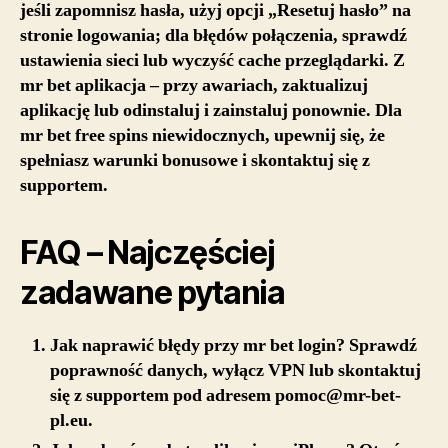
jeśli zapomnisz hasła, użyj opcji „Resetuj hasło” na
stronie logowania; dla błędów połączenia, sprawdź
ustawienia sieci lub wyczyść cache przeglądarki. Z
mr bet aplikacja
– przy awariach, zaktualizuj
aplikację lub odinstaluj i zainstaluj ponownie. Dla
mr bet free spins
niewidocznych, upewnij się, że
spełniasz warunki bonusowe i skontaktuj się z
supportem.
FAQ – Najczęściej
zadawane pytania
Jak naprawić błędy przy mr bet login?
Sprawdź
poprawność danych, wyłącz VPN lub skontaktuj
się z supportem pod adresem pomoc@mr-bet-
pl.eu.