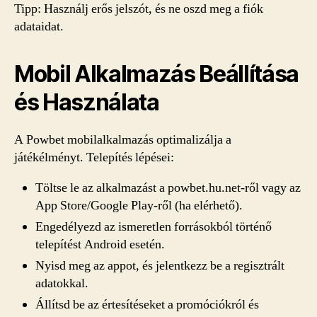
Tipp: Használj erős jelszót, és ne oszd meg a fiók
adataidat.
Mobil Alkalmazás Beállítása
és Használata
A Powbet mobilalkalmazás optimalizálja a
játékélményt. Telepítés lépései:
Töltse le az alkalmazást a powbet.hu.net-ről vagy az
App Store/Google Play-ről (ha elérhető).
Engedélyezd az ismeretlen forrásokból történő
telepítést Android esetén.
Nyisd meg az appot, és jelentkezz be a regisztrált
adatokkal.
Állítsd be az értesítéseket a promóciókról és