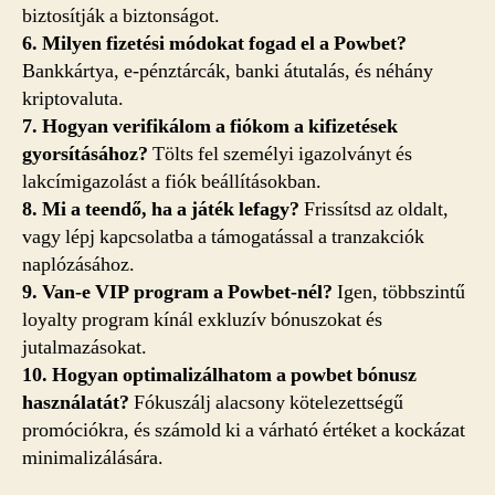
biztosítják a biztonságot.
6. Milyen fizetési módokat fogad el a Powbet?
Bankkártya, e-pénztárcák, banki átutalás, és néhány
kriptovaluta.
7. Hogyan verifikálom a fiókom a kifizetések
gyorsításához?
Tölts fel személyi igazolványt és
lakcímigazolást a fiók beállításokban.
8. Mi a teendő, ha a játék lefagy?
Frissítsd az oldalt,
vagy lépj kapcsolatba a támogatással a tranzakciók
naplózásához.
9. Van-e VIP program a Powbet-nél?
Igen, többszintű
loyalty program kínál exkluzív bónuszokat és
jutalmazásokat.
10. Hogyan optimalizálhatom a powbet bónusz
használatát?
Fókuszálj alacsony kötelezettségű
promóciókra, és számold ki a várható értéket a kockázat
minimalizálására.