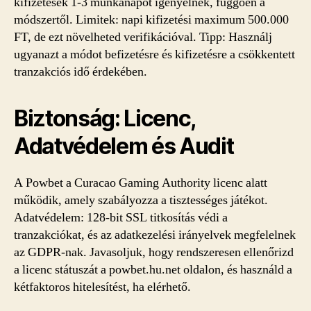
kifizetések 1-3 munkanapot igényelnek, függően a
módszertől. Limitek: napi kifizetési maximum 500.000
FT, de ezt növelheted verifikációval. Tipp: Használj
ugyanazt a módot befizetésre és kifizetésre a csökkentett
tranzakciós idő érdekében.
Biztonság: Licenc,
Adatvédelem és Audit
A Powbet a Curacao Gaming Authority licenc alatt
működik, amely szabályozza a tisztességes játékot.
Adatvédelem: 128-bit SSL titkosítás védi a
tranzakciókat, és az adatkezelési irányelvek megfelelnek
az GDPR-nak. Javasoljuk, hogy rendszeresen ellenőrizd
a licenc státuszát a powbet.hu.net oldalon, és használd a
kétfaktoros hitelesítést, ha elérhető.