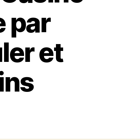
e par
ler et
ins