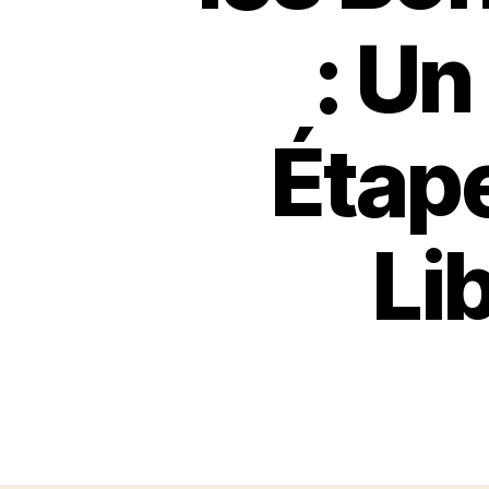
: Un
Étape
Li