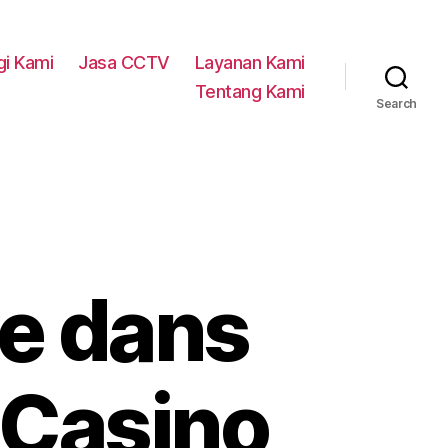
i Kami
Jasa CCTV
Layanan Kami
Tentang Kami
Search
e dans
 Casino