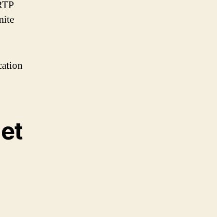
 RTP
mite
cation
 et