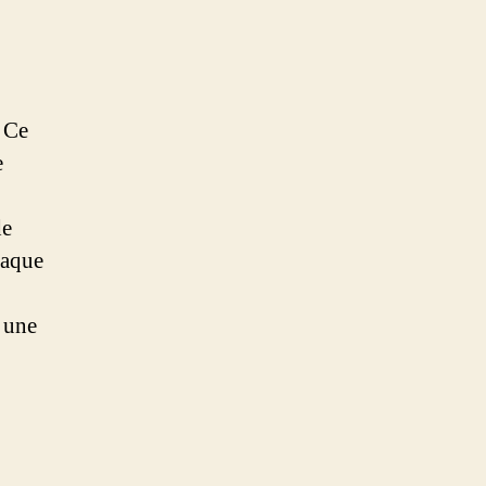
 Ce
e
de
haque
r une