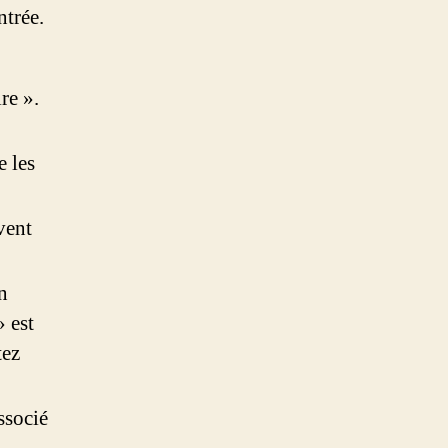
ntrée.
re ».
e les
vent
n
 est
tez
ssocié