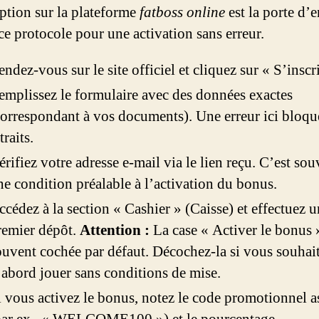
iption sur la plateforme
fatboss online
est la porte d’e
ce protocole pour une activation sans erreur.
ndez-vous sur le site officiel et cliquez sur « S’inscri
emplissez le formulaire avec des données exactes
correspondant à vos documents). Une erreur ici bloqu
traits.
érifiez votre adresse e-mail via le lien reçu. C’est sou
ne condition préalable à l’activation du bonus.
ccédez à la section « Cashier » (Caisse) et effectuez u
remier dépôt.
Attention :
La case « Activer le bonus »
ouvent cochée par défaut. Décochez-la si vous souhai
’abord jouer sans conditions de mise.
i vous activez le bonus, notez le code promotionnel a