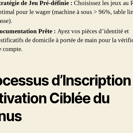
tratégie de Jeu Pré-définie :
Choisissez les jeux au
ptimal pour le wager (machine à sous > 96%, table li
asse).
ocumentation Prête :
Ayez vos pièces d’identité et
ustificatifs de domicile à portée de main pour la vérifi
e compte.
cessus d’Inscription
ivation Ciblée du
nus