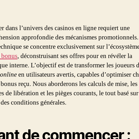
r dans l’univers des casinos en ligne requiert une
ension approfondie des mécanismes promotionnels.
echnique se concentre exclusivement sur l’écosystèm
 bonus
, déconstruisant ses offres pour en révéler la
ue interne. L’objectif est de transformer les joueurs 
 online
en utilisateurs avertis, capables d’optimiser c
 bonus reçu. Nous aborderons les calculs de mise, les
es de libération et les pièges courants, le tout basé su
 des conditions générales.
ant de commencer :