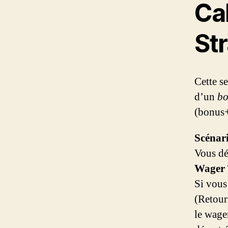
Cal
St
Cette s
d’un
bo
(bonus+
Scénar
Vous dé
Wager 
Si vous
(Retour
le wage