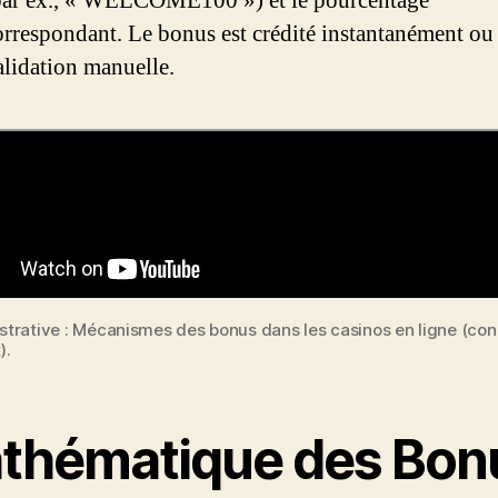
par ex., « WELCOME100 ») et le pourcentage
orrespondant. Le bonus est crédité instantanément ou
alidation manuelle.
ustrative : Mécanismes des bonus dans les casinos en ligne (co
).
thématique des Bonu