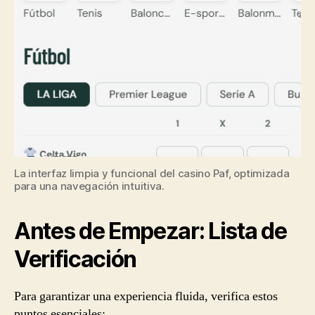
La interfaz limpia y funcional del casino Paf, optimizada
para una navegación intuitiva.
Antes de Empezar: Lista de
Verificación
Para garantizar una experiencia fluida, verifica estos
puntos esenciales: