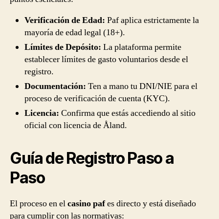
Verificación de Edad:
Paf aplica estrictamente la
mayoría de edad legal (18+).
Límites de Depósito:
La plataforma permite
establecer límites de gasto voluntarios desde el
registro.
Documentación:
Ten a mano tu DNI/NIE para el
proceso de verificación de cuenta (KYC).
Licencia:
Confirma que estás accediendo al sitio
oficial con licencia de Åland.
Guía de Registro Paso a
Paso
El proceso en el
casino paf
es directo y está diseñado
para cumplir con las normativas: