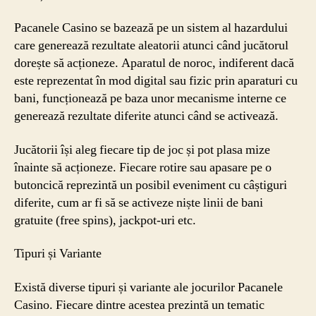
Pacanele Casino se bazează pe un sistem al hazardului
care generează rezultate aleatorii atunci când jucătorul
dorește să acționeze. Aparatul de noroc, indiferent dacă
este reprezentat în mod digital sau fizic prin aparaturi cu
bani, funcționează pe baza unor mecanisme interne ce
generează rezultate diferite atunci când se activează.
Jucătorii își aleg fiecare tip de joc și pot plasa mize
înainte să acționeze. Fiecare rotire sau apasare pe o
butoncică reprezintă un posibil eveniment cu câștiguri
diferite, cum ar fi să se activeze niște linii de bani
gratuite (free spins), jackpot-uri etc.
Tipuri și Variante
Există diverse tipuri și variante ale jocurilor Pacanele
Casino. Fiecare dintre acestea prezintă un tematic