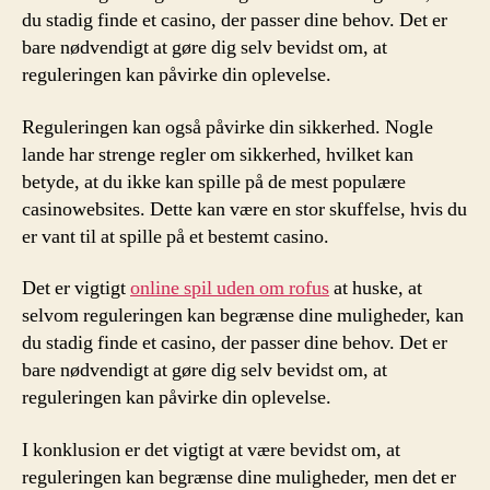
du stadig finde et casino, der passer dine behov. Det er
bare nødvendigt at gøre dig selv bevidst om, at
reguleringen kan påvirke din oplevelse.
Reguleringen kan også påvirke din sikkerhed. Nogle
lande har strenge regler om sikkerhed, hvilket kan
betyde, at du ikke kan spille på de mest populære
casinowebsites. Dette kan være en stor skuffelse, hvis du
er vant til at spille på et bestemt casino.
Det er vigtigt
online spil uden om rofus
at huske, at
selvom reguleringen kan begrænse dine muligheder, kan
du stadig finde et casino, der passer dine behov. Det er
bare nødvendigt at gøre dig selv bevidst om, at
reguleringen kan påvirke din oplevelse.
I konklusion er det vigtigt at være bevidst om, at
reguleringen kan begrænse dine muligheder, men det er