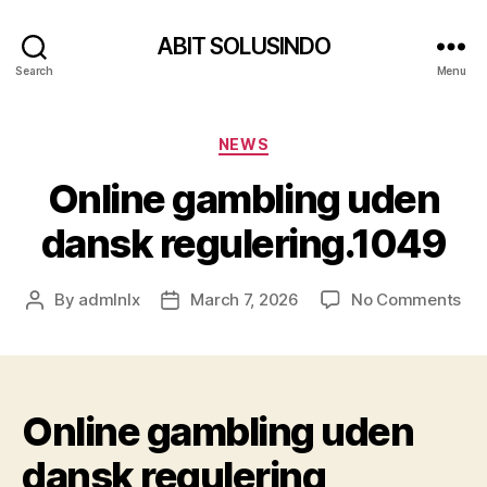
ABIT SOLUSINDO
Search
Menu
Categories
NEWS
Online gambling uden
dansk regulering.1049
on
By
admlnlx
March 7, 2026
No Comments
Post
Post
Onl
author
date
ga
ud
da
Online gambling uden
reg
dansk regulering