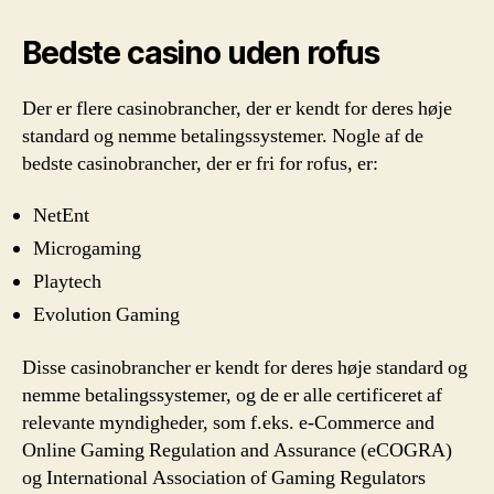
Bedste casino uden rofus
Der er flere casinobrancher, der er kendt for deres høje
standard og nemme betalingssystemer. Nogle af de
bedste casinobrancher, der er fri for rofus, er:
NetEnt
Microgaming
Playtech
Evolution Gaming
Disse casinobrancher er kendt for deres høje standard og
nemme betalingssystemer, og de er alle certificeret af
relevante myndigheder, som f.eks. e-Commerce and
Online Gaming Regulation and Assurance (eCOGRA)
og International Association of Gaming Regulators