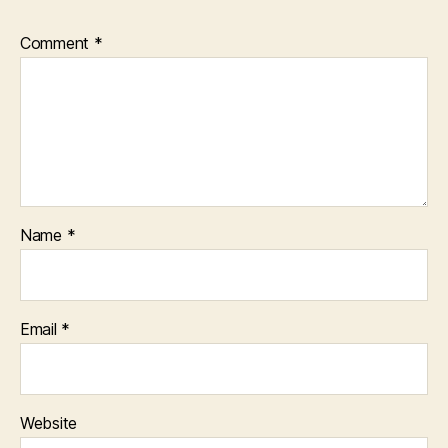
Comment
*
Name
*
Email
*
Website