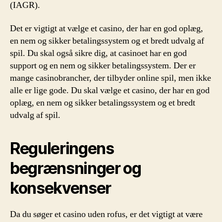
(IAGR).
Det er vigtigt at vælge et casino, der har en god oplæg,
en nem og sikker betalingssystem og et bredt udvalg af
spil. Du skal også sikre dig, at casinoet har en god
support og en nem og sikker betalingssystem. Der er
mange casinobrancher, der tilbyder online spil, men ikke
alle er lige gode. Du skal vælge et casino, der har en god
oplæg, en nem og sikker betalingssystem og et bredt
udvalg af spil.
Reguleringens
begrænsninger og
konsekvenser
Da du søger et casino uden rofus, er det vigtigt at være