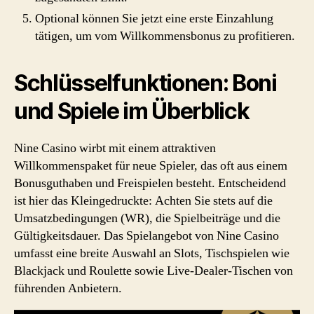
Optional können Sie jetzt eine erste Einzahlung
tätigen, um vom Willkommensbonus zu profitieren.
Schlüsselfunktionen: Boni
und Spiele im Überblick
Nine Casino wirbt mit einem attraktiven
Willkommenspaket für neue Spieler, das oft aus einem
Bonusguthaben und Freispielen besteht. Entscheidend
ist hier das Kleingedruckte: Achten Sie stets auf die
Umsatzbedingungen (WR), die Spielbeiträge und die
Gültigkeitsdauer. Das Spielangebot von Nine Casino
umfasst eine breite Auswahl an Slots, Tischspielen wie
Blackjack und Roulette sowie Live-Dealer-Tischen von
führenden Anbietern.