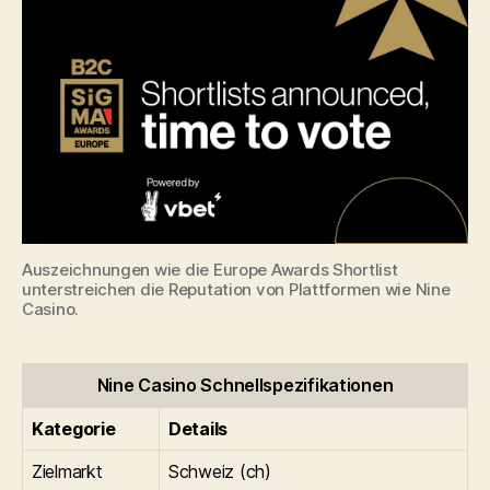
Auszeichnungen wie die Europe Awards Shortlist
unterstreichen die Reputation von Plattformen wie Nine
Casino.
Nine Casino Schnellspezifikationen
Kategorie
Details
Zielmarkt
Schweiz (ch)