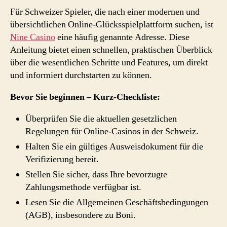
Für Schweizer Spieler, die nach einer modernen und
übersichtlichen Online-Glücksspielplattform suchen, ist
Nine Casino
eine häufig genannte Adresse. Diese
Anleitung bietet einen schnellen, praktischen Überblick
über die wesentlichen Schritte und Features, um direkt
und informiert durchstarten zu können.
Bevor Sie beginnen – Kurz-Checkliste:
Überprüfen Sie die aktuellen gesetzlichen
Regelungen für Online-Casinos in der Schweiz.
Halten Sie ein gültiges Ausweisdokument für die
Verifizierung bereit.
Stellen Sie sicher, dass Ihre bevorzugte
Zahlungsmethode verfügbar ist.
Lesen Sie die Allgemeinen Geschäftsbedingungen
(AGB), insbesondere zu Boni.