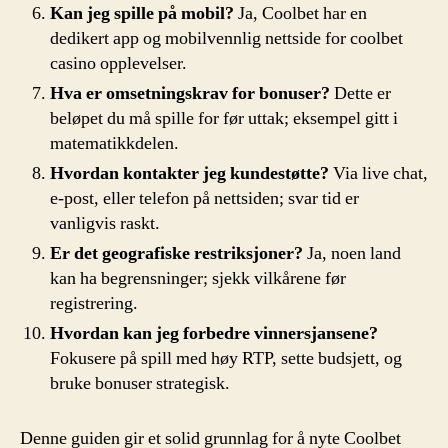
Kan jeg spille på mobil?
Ja, Coolbet har en
dedikert app og mobilvennlig nettside for coolbet
casino opplevelser.
Hva er omsetningskrav for bonuser?
Dette er
beløpet du må spille for før uttak; eksempel gitt i
matematikkdelen.
Hvordan kontakter jeg kundestøtte?
Via live chat,
e-post, eller telefon på nettsiden; svar tid er
vanligvis raskt.
Er det geografiske restriksjoner?
Ja, noen land
kan ha begrensninger; sjekk vilkårene før
registrering.
Hvordan kan jeg forbedre vinnersjansene?
Fokusere på spill med høy RTP, sette budsjett, og
bruke bonuser strategisk.
Denne guiden gir et solid grunnlag for å nyte Coolbet