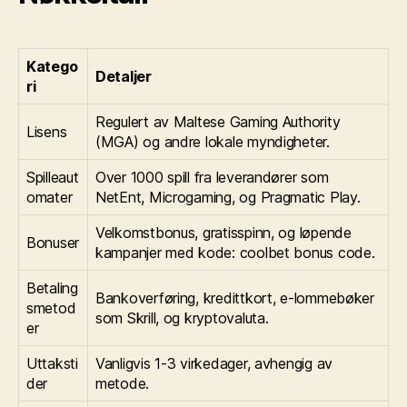
Katego
Detaljer
ri
Regulert av Maltese Gaming Authority
Lisens
(MGA) og andre lokale myndigheter.
Spilleaut
Over 1000 spill fra leverandører som
omater
NetEnt, Microgaming, og Pragmatic Play.
Velkomstbonus, gratisspinn, og løpende
Bonuser
kampanjer med kode: coolbet bonus code.
Betaling
Bankoverføring, kredittkort, e-lommebøker
smetod
som Skrill, og kryptovaluta.
er
Uttaksti
Vanligvis 1-3 virkedager, avhengig av
der
metode.