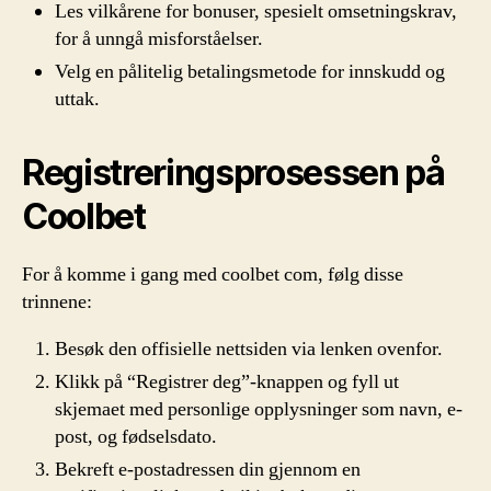
Les vilkårene for bonuser, spesielt omsetningskrav,
for å unngå misforståelser.
Velg en pålitelig betalingsmetode for innskudd og
uttak.
Registreringsprosessen på
Coolbet
For å komme i gang med coolbet com, følg disse
trinnene:
Besøk den offisielle nettsiden via lenken ovenfor.
Klikk på “Registrer deg”-knappen og fyll ut
skjemaet med personlige opplysninger som navn, e-
post, og fødselsdato.
Bekreft e-postadressen din gjennom en