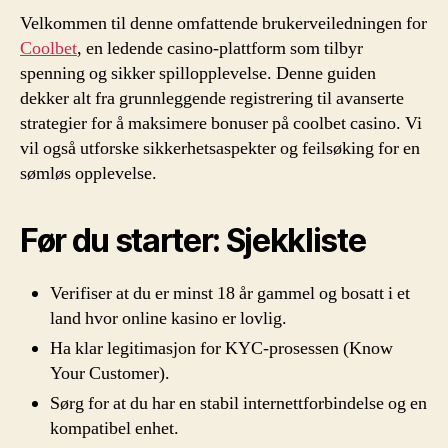
Velkommen til denne omfattende brukerveiledningen for
Coolbet
, en ledende casino-plattform som tilbyr
spenning og sikker spillopplevelse. Denne guiden
dekker alt fra grunnleggende registrering til avanserte
strategier for å maksimere bonuser på coolbet casino. Vi
vil også utforske sikkerhetsaspekter og feilsøking for en
sømløs opplevelse.
Før du starter: Sjekkliste
Verifiser at du er minst 18 år gammel og bosatt i et
land hvor online kasino er lovlig.
Ha klar legitimasjon for KYC-prosessen (Know
Your Customer).
Sørg for at du har en stabil internettforbindelse og en
kompatibel enhet.