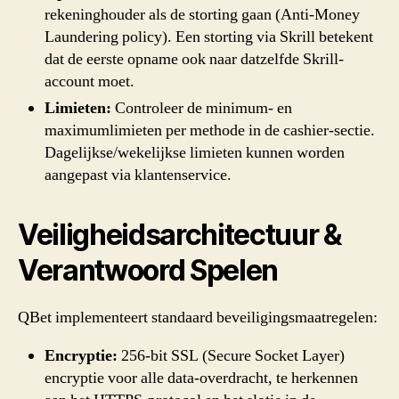
rekeninghouder als de storting gaan (Anti-Money
Laundering policy). Een storting via Skrill betekent
dat de eerste opname ook naar datzelfde Skrill-
account moet.
Limieten:
Controleer de minimum- en
maximumlimieten per methode in de cashier-sectie.
Dagelijkse/wekelijkse limieten kunnen worden
aangepast via klantenservice.
Veiligheidsarchitectuur &
Verantwoord Spelen
QBet implementeert standaard beveiligingsmaatregelen:
Encryptie:
256-bit SSL (Secure Socket Layer)
encryptie voor alle data-overdracht, te herkennen