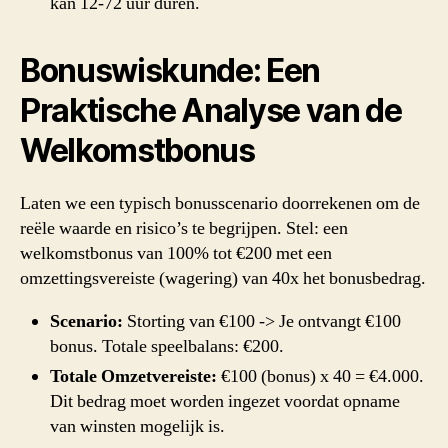
kan 12-72 uur duren.
Bonuswiskunde: Een
Praktische Analyse van de
Welkomstbonus
Laten we een typisch bonusscenario doorrekenen om de
reële waarde en risico’s te begrijpen. Stel: een
welkomstbonus van 100% tot €200 met een
omzettingsvereiste (wagering) van 40x het bonusbedrag.
Scenario:
Storting van €100 -> Je ontvangt €100
bonus. Totale speelbalans: €200.
Totale Omzetvereiste:
€100 (bonus) x 40 = €4.000.
Dit bedrag moet worden ingezet voordat opname
van winsten mogelijk is.