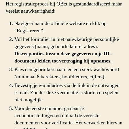
Het registratieproces bij QBet is gestandaardiseerd maar
vereist nauwkeurigheid:
Navigeer naar de officiële website en klik op
“Registreren”.
Vul het formulier in met nauwkeurige persoonlijke
gegevens (naam, geboortedatum, adres).
Discrepanties tussen deze gegevens en je ID-
document leiden tot vertraging bij opnames.
Kies een gebruikersnaam en een sterk wachtwoord
(minimaal 8 karakters, hoofdletters, cijfers).
Bevestig je e-mailadres via de link in de ontvangen
e-mail. Zonder deze verificatie is storten en spelen
niet mogelijk.
Voor de eerste opname: ga naar je
accountinstellingen en upload de vereiste
documenten voor verificatie. Het verwerken hiervan