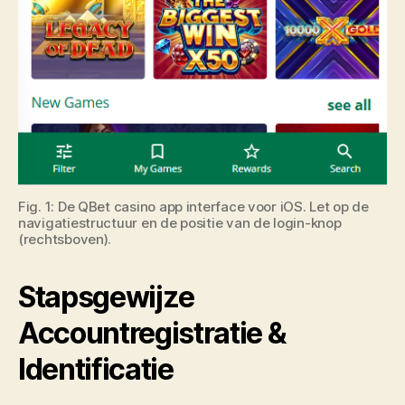
Fig. 1: De QBet casino app interface voor iOS. Let op de
navigatiestructuur en de positie van de login-knop
(rechtsboven).
Stapsgewijze
Accountregistratie &
Identificatie