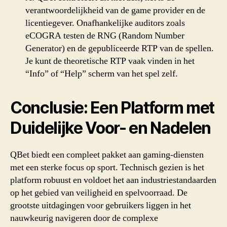
verantwoordelijkheid van de game provider en de
licentiegever. Onafhankelijke auditors zoals
eCOGRA testen de RNG (Random Number
Generator) en de gepubliceerde RTP van de spellen.
Je kunt de theoretische RTP vaak vinden in het
“Info” of “Help” scherm van het spel zelf.
Conclusie: Een Platform met
Duidelijke Voor- en Nadelen
QBet biedt een compleet pakket aan gaming-diensten
met een sterke focus op sport. Technisch gezien is het
platform robuust en voldoet het aan industriestandaarden
op het gebied van veiligheid en spelvoorraad. De
grootste uitdagingen voor gebruikers liggen in het
nauwkeurig navigeren door de complexe