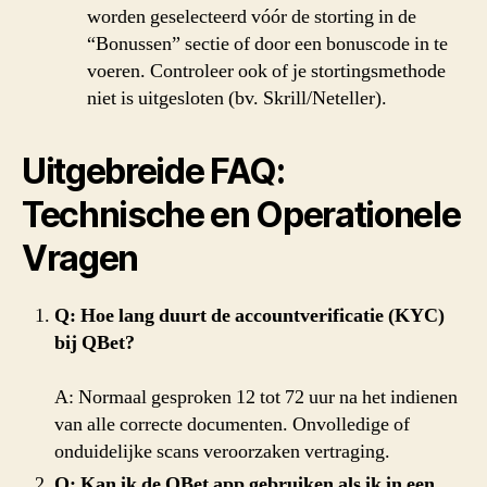
worden geselecteerd vóór de storting in de
“Bonussen” sectie of door een bonuscode in te
voeren. Controleer ook of je stortingsmethode
niet is uitgesloten (bv. Skrill/Neteller).
Uitgebreide FAQ:
Technische en Operationele
Vragen
Q: Hoe lang duurt de accountverificatie (KYC)
bij QBet?
A: Normaal gesproken 12 tot 72 uur na het indienen
van alle correcte documenten. Onvolledige of
onduidelijke scans veroorzaken vertraging.
Q: Kan ik de QBet app gebruiken als ik in een