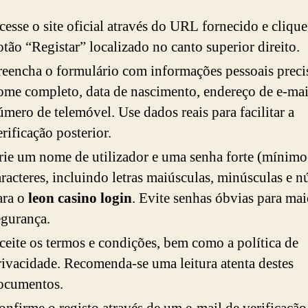
cesse o site oficial através do URL fornecido e cliqu
otão “Registar” localizado no canto superior direito.
reencha o formulário com informações pessoais preci
ome completo, data de nascimento, endereço de e-mai
úmero de telemóvel. Use dados reais para facilitar a
erificação posterior.
rie um nome de utilizador e uma senha forte (mínimo
aracteres, incluindo letras maiúsculas, minúsculas e 
ara o
leon casino login
. Evite senhas óbvias para mai
egurança.
ceite os termos e condições, bem como a política de
rivacidade. Recomenda-se uma leitura atenta destes
ocumentos.