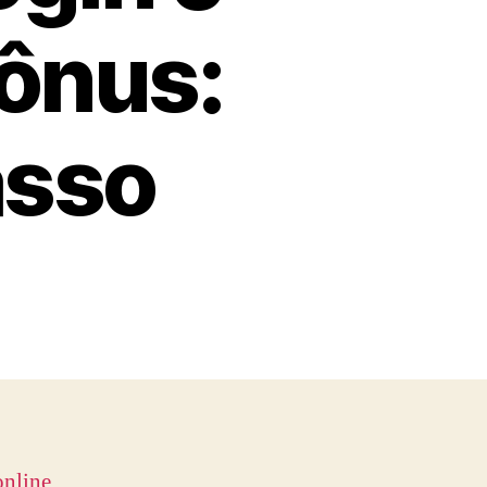
ônus:
asso
online
,