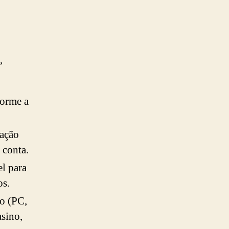
,
forme a
cação
 conta.
el para
os.
vo (PC,
asino,