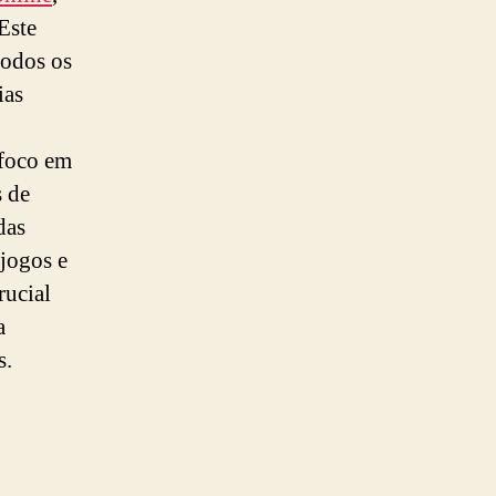
Este
todos os
ias
 foco em
s de
das
 jogos e
rucial
a
s.