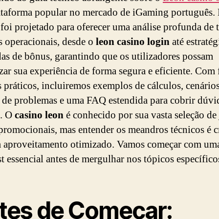
taforma popular no mercado de iGaming português. 
foi projetado para oferecer uma análise profunda de 
s operacionais, desde o
leon casino login
até estratég
as de bônus, garantindo que os utilizadores possam
ar sua experiência de forma segura e eficiente. Com
s práticos, incluiremos exemplos de cálculos, cenário
 de problemas e uma FAQ estendida para cobrir dúvi
. O
casino leon
é conhecido por sua vasta seleção de
 promocionais, mas entender os meandros técnicos é c
m aproveitamento otimizado. Vamos começar com um
st essencial antes de mergulhar nos tópicos específico
tes de Começar: