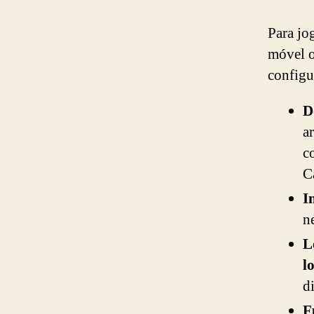
Para jo
móvel o
configu
D
a
c
C
I
n
L
l
d
F