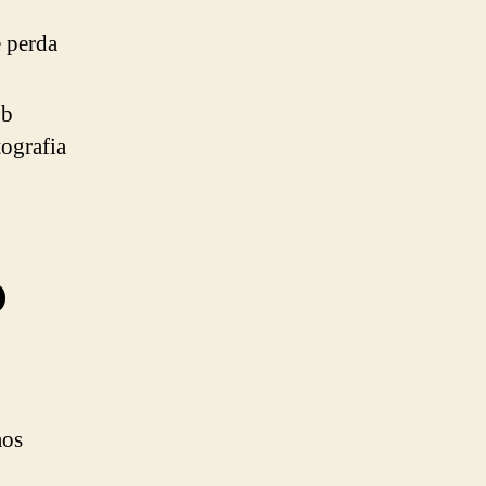
e perda
ob
tografia
o
aos