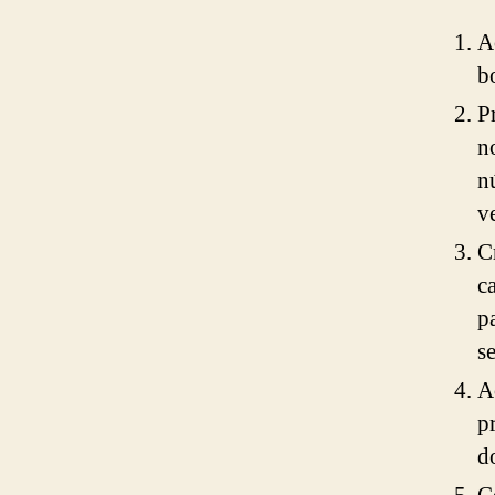
A
b
P
n
n
v
C
c
p
s
A
p
d