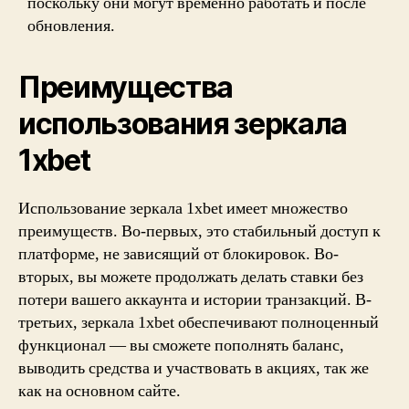
поскольку они могут временно работать и после
обновления.
Преимущества
использования зеркала
1xbet
Использование зеркала 1xbet имеет множество
преимуществ. Во-первых, это стабильный доступ к
платформе, не зависящий от блокировок. Во-
вторых, вы можете продолжать делать ставки без
потери вашего аккаунта и истории транзакций. В-
третьих, зеркала 1xbet обеспечивают полноценный
функционал — вы сможете пополнять баланс,
выводить средства и участвовать в акциях, так же
как на основном сайте.