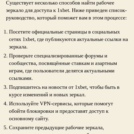
Существует несколько способов найти рабочее
зеркало для доступа к 1xbet. Ниже приведен список-
руководство, который поможет вам в этом процессе:
Посетите официальные страницы в социальных
сетях 1xbet, где публикуются актуальные ссылки на
зеркала.
Проверьте специализированные форумы и
сообщества, посвящённые ставкам и азартным
играм, где пользователи делятся актуальными
ссылками.
Подпишитесь на новости от 1xbet, чтобы быть в
курсе изменений и новых зеркал.
Используйте VPN-сервисы, которые помогут
обойти блокировки и предоставят доступ к
основному сайту.
Сохраните предыдущие рабочие зеркала,