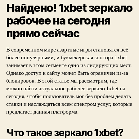
Найдено! 1xbet зеркало
рабочее на сегодня
прямо сейчас
В современном мире азартные игры становятся всё
более популярными, и букмекерская контора 1xbet
занимает в этом сегменте одно из лидирующих мест.
Однако доступ к сайту может быть ограничен из-за
блокировок. В этой статье мы рассмотрим, где
можно найти актуальное рабочее зеркало 1xbet на
сегодня, чтобы пользователь мог без проблем делать
ставки и наслаждаться всем спектром услуг, которые
предлагает данная платформа.
Что такое зеркало 1xbet?