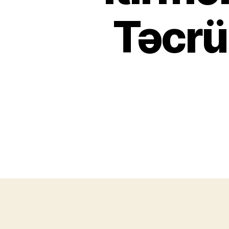
Təcrüb