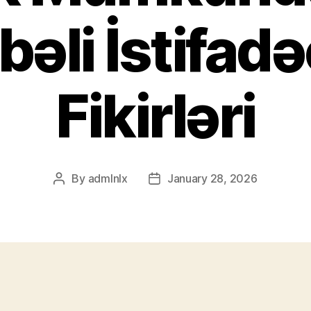
əli İstifadə
Fikirləri
By
admlnlx
January 28, 2026
Post
Post
author
date