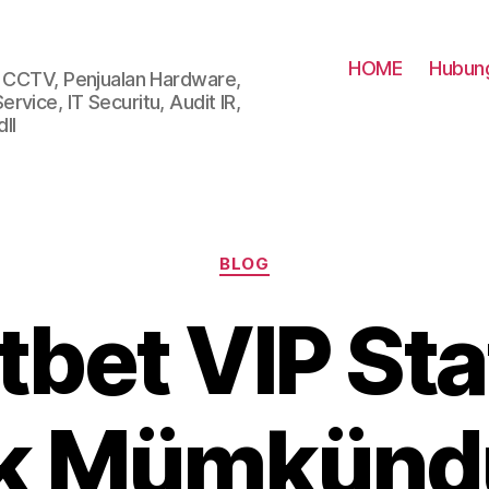
HOME
Hubung
i CCTV, Penjualan Hardware,
vice, IT Securitu, Audit IR,
ll
Categories
BLOG
bet VIP St
ək Mümkün