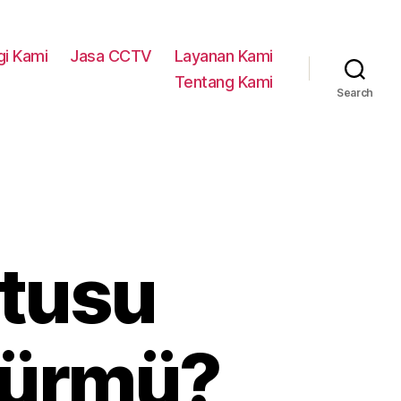
i Kami
Jasa CCTV
Layanan Kami
Tentang Kami
Search
atusu
dürmü?