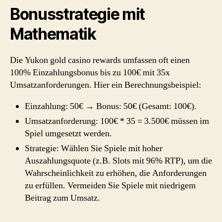
Bonusstrategie mit
Mathematik
Die Yukon gold casino rewards umfassen oft einen
100% Einzahlungsbonus bis zu 100€ mit 35x
Umsatzanforderungen. Hier ein Berechnungsbeispiel:
Einzahlung: 50€ → Bonus: 50€ (Gesamt: 100€).
Umsatzanforderung: 100€ * 35 = 3.500€ müssen im
Spiel umgesetzt werden.
Strategie: Wählen Sie Spiele mit hoher
Auszahlungsquote (z.B. Slots mit 96% RTP), um die
Wahrscheinlichkeit zu erhöhen, die Anforderungen
zu erfüllen. Vermeiden Sie Spiele mit niedrigem
Beitrag zum Umsatz.