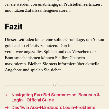
Ja, sie werden von unabhängigen Prüfstellen zertifiziert
und nutzen Zufallszahlengeneratoren.
Fazit
Dieser Leitfaden bietet eine solide Grundlage, um Yukon
gold casino effektiv zu nutzen. Durch
verantwortungsvolles Spielen und das Verstehen der
Bonusmechanismen können Sie Ihre Chancen
maximieren. Bleiben Sie stets informiert über aktuelle
Angebote und spielen Sie sicher.
←
Navigating EuroBet Scommesse: Bonuses &
Login – Official Guide
→
Das 1win App-Handbuch: Login-Probleme