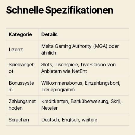
Schnelle Spezifikationen
Kategorie
Details
Malta Gaming Authority (MGA) oder
Lizenz
ähnlich
Spieleangeb
Slots, Tischspiele, Live-Casino von
ot
Anbietern wie NetEnt
Bonussyste
Willkommensbonus, Einzahlungsboni,
m
Treueprogramm
Zahlungsmet
Kreditkarten, Banküberweisung, Skrill,
hoden
Neteller
Sprachen
Deutsch, Englisch, weitere