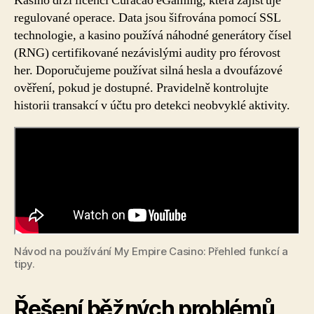
Kasino drží licenci Curacao eGaming, která zajišťuje
regulované operace. Data jsou šifrována pomocí SSL
technologie, a kasino používá náhodné generátory čísel
(RNG) certifikované nezávislými audity pro férovost
her. Doporučujeme používat silná hesla a dvoufázové
ověření, pokud je dostupné. Pravidelně kontrolujte
historii transakcí v účtu pro detekci neobvyklé aktivity.
Návod na používání My Empire Casino: Přehled funkcí a
tipy.
Řešení běžných problémů