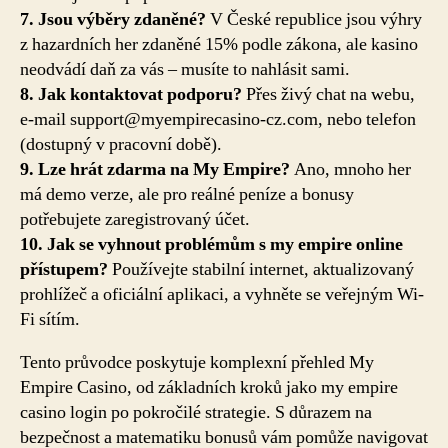
7. Jsou výběry zdaněné?
V České republice jsou výhry
z hazardních her zdaněné 15% podle zákona, ale kasino
neodvádí daň za vás – musíte to nahlásit sami.
8. Jak kontaktovat podporu?
Přes živý chat na webu,
e-mail support@myempirecasino-cz.com, nebo telefon
(dostupný v pracovní době).
9. Lze hrát zdarma na My Empire?
Ano, mnoho her
má demo verze, ale pro reálné peníze a bonusy
potřebujete zaregistrovaný účet.
10. Jak se vyhnout problémům s my empire online
přístupem?
Používejte stabilní internet, aktualizovaný
prohlížeč a oficiální aplikaci, a vyhněte se veřejným Wi-
Fi sítím.
Tento průvodce poskytuje komplexní přehled My
Empire Casino, od základních kroků jako my empire
casino login po pokročilé strategie. S důrazem na
bezpečnost a matematiku bonusů vám pomůže navigovat