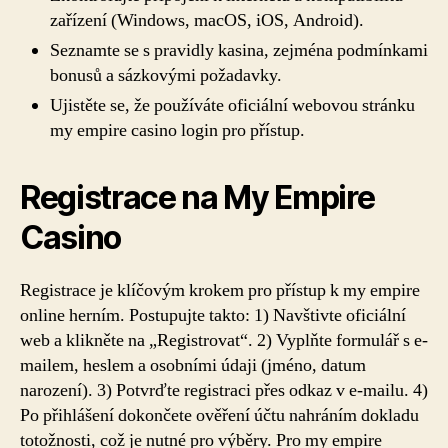
zařízení (Windows, macOS, iOS, Android).
Seznamte se s pravidly kasina, zejména podmínkami
bonusů a sázkovými požadavky.
Ujistěte se, že používáte oficiální webovou stránku
my empire casino login pro přístup.
Registrace na My Empire
Casino
Registrace je klíčovým krokem pro přístup k my empire
online herním. Postupujte takto: 1) Navštivte oficiální
web a klikněte na „Registrovat“. 2) Vyplňte formulář s e-
mailem, heslem a osobními údaji (jméno, datum
narození). 3) Potvrďte registraci přes odkaz v e-mailu. 4)
Po přihlášení dokončete ověření účtu nahráním dokladu
totožnosti, což je nutné pro výběry. Pro my empire