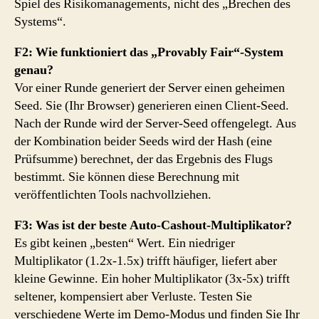
Spiel des Risikomanagements, nicht des „Brechen des
Systems“.
F2: Wie funktioniert das „Provably Fair“-System
genau?
Vor einer Runde generiert der Server einen geheimen
Seed. Sie (Ihr Browser) generieren einen Client-Seed.
Nach der Runde wird der Server-Seed offengelegt. Aus
der Kombination beider Seeds wird der Hash (eine
Prüfsumme) berechnet, der das Ergebnis des Flugs
bestimmt. Sie können diese Berechnung mit
veröffentlichten Tools nachvollziehen.
F3: Was ist der beste Auto-Cashout-Multiplikator?
Es gibt keinen „besten“ Wert. Ein niedriger
Multiplikator (1.2x-1.5x) trifft häufiger, liefert aber
kleine Gewinne. Ein hoher Multiplikator (3x-5x) trifft
seltener, kompensiert aber Verluste. Testen Sie
verschiedene Werte im Demo-Modus und finden Sie Ihr