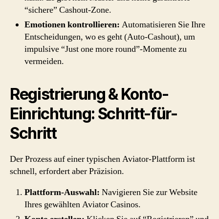
“sichere” Cashout-Zone.
Emotionen kontrollieren:
Automatisieren Sie Ihre
Entscheidungen, wo es geht (Auto-Cashout), um
impulsive “Just one more round”-Momente zu
vermeiden.
Registrierung & Konto-
Einrichtung: Schritt-für-
Schritt
Der Prozess auf einer typischen Aviator-Plattform ist
schnell, erfordert aber Präzision.
Plattform-Auswahl:
Navigieren Sie zur Website
Ihres gewählten Aviator Casinos.