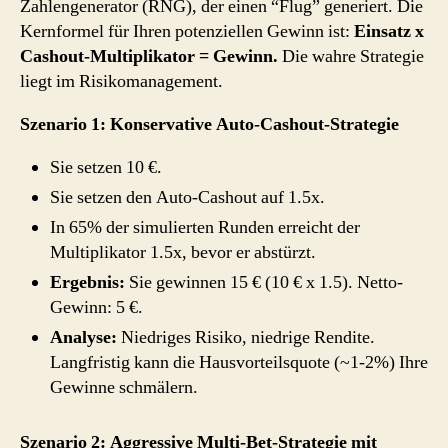
Zahlengenerator (RNG), der einen “Flug” generiert. Die
Kernformel für Ihren potenziellen Gewinn ist:
Einsatz x
Cashout-Multiplikator = Gewinn.
Die wahre Strategie
liegt im Risikomanagement.
Szenario 1: Konservative Auto-Cashout-Strategie
Sie setzen 10 €.
Sie setzen den Auto-Cashout auf 1.5x.
In 65% der simulierten Runden erreicht der
Multiplikator 1.5x, bevor er abstürzt.
Ergebnis:
Sie gewinnen 15 € (10 € x 1.5). Netto-
Gewinn: 5 €.
Analyse:
Niedriges Risiko, niedrige Rendite.
Langfristig kann die Hausvorteilsquote (~1-2%) Ihre
Gewinne schmälern.
Szenario 2: Aggressive Multi-Bet-Strategie mit