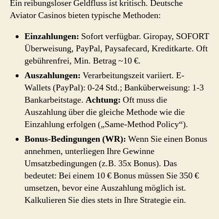
Ein reibungsloser Geldfluss ist kritisch. Deutsche
Aviator Casinos bieten typische Methoden:
Einzahlungen:
Sofort verfügbar. Giropay, SOFORT
Überweisung, PayPal, Paysafecard, Kreditkarte. Oft
gebührenfrei, Min. Betrag ~10 €.
Auszahlungen:
Verarbeitungszeit variiert. E-
Wallets (PayPal): 0-24 Std.; Banküberweisung: 1-3
Bankarbeitstage.
Achtung:
Oft muss die
Auszahlung über die gleiche Methode wie die
Einzahlung erfolgen („Same-Method Policy“).
Bonus-Bedingungen (WR):
Wenn Sie einen Bonus
annehmen, unterliegen Ihre Gewinne
Umsatzbedingungen (z.B. 35x Bonus). Das
bedeutet: Bei einem 10 € Bonus müssen Sie 350 €
umsetzen, bevor eine Auszahlung möglich ist.
Kalkulieren Sie dies stets in Ihre Strategie ein.