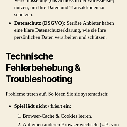
Verschlüsselung (das Schloss in der Adressleiste)
nutzen, um Ihre Daten und Transaktionen zu
schützen.
Datenschutz (DSGVO):
Seriöse Anbieter haben
eine klare Datenschutzerklärung, wie sie Ihre
persönlichen Daten verarbeiten und schützen.
Technische
Fehlerbehebung &
Troubleshooting
Probleme treten auf. So lösen Sie sie systematisch:
Spiel lädt nicht / friert ein:
Browser-Cache & Cookies leeren.
Auf einen anderen Browser wechseln (z.B. von