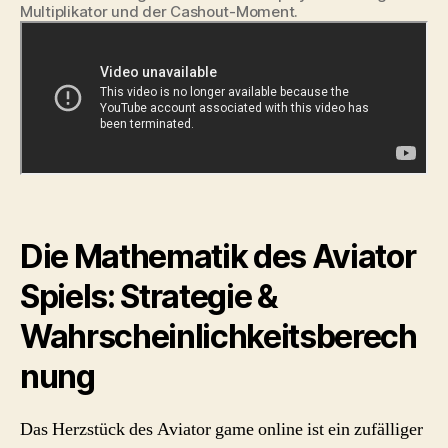
Multiplikator und der Cashout-Moment.
Die Mathematik des Aviator
Spiels: Strategie &
Wahrscheinlichkeitsberech
nung
Das Herzstück des Aviator game online ist ein zufälliger