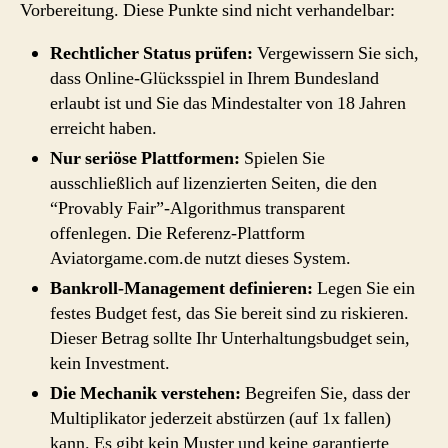
Vorbereitung. Diese Punkte sind nicht verhandelbar:
Rechtlicher Status prüfen:
Vergewissern Sie sich,
dass Online-Glücksspiel in Ihrem Bundesland
erlaubt ist und Sie das Mindestalter von 18 Jahren
erreicht haben.
Nur seriöse Plattformen:
Spielen Sie
ausschließlich auf lizenzierten Seiten, die den
“Provably Fair”-Algorithmus transparent
offenlegen. Die Referenz-Plattform
Aviatorgame.com.de nutzt dieses System.
Bankroll-Management definieren:
Legen Sie ein
festes Budget fest, das Sie bereit sind zu riskieren.
Dieser Betrag sollte Ihr Unterhaltungsbudget sein,
kein Investment.
Die Mechanik verstehen:
Begreifen Sie, dass der
Multiplikator jederzeit abstürzen (auf 1x fallen)
kann. Es gibt kein Muster und keine garantierte