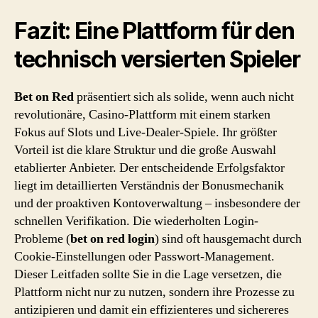
Fazit: Eine Plattform für den
technisch versierten Spieler
Bet on Red
präsentiert sich als solide, wenn auch nicht
revolutionäre, Casino-Plattform mit einem starken
Fokus auf Slots und Live-Dealer-Spiele. Ihr größter
Vorteil ist die klare Struktur und die große Auswahl
etablierter Anbieter. Der entscheidende Erfolgsfaktor
liegt im detaillierten Verständnis der Bonusmechanik
und der proaktiven Kontoverwaltung – insbesondere der
schnellen Verifikation. Die wiederholten Login-
Probleme (
bet on red login
) sind oft hausgemacht durch
Cookie-Einstellungen oder Passwort-Management.
Dieser Leitfaden sollte Sie in die Lage versetzen, die
Plattform nicht nur zu nutzen, sondern ihre Prozesse zu
antizipieren und damit ein effizienteres und sichereres