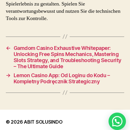
Spielerlebnis zu gestalten. Spielen Sie
verantwortungsbewusst und nutzen Sie die technischen
Tools zur Kontrolle.
←
Gamdom Casino Exhaustive Whitepaper:
Unlocking Free Spins Mechanics, Mastering
Slots Strategy, and Troubleshooting Security
– The Ultimate Guide
→
Lemon Casino App: Od Loginu do Kodu –
Kompletny Podręcznik Strategiczny
© 2026
ABIT SOLUSINDO
Up
↑