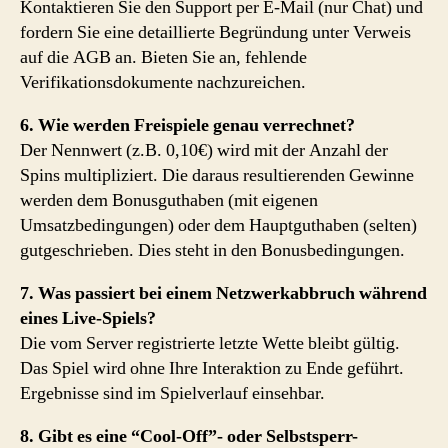
Kontaktieren Sie den Support per E-Mail (nur Chat) und
fordern Sie eine detaillierte Begründung unter Verweis
auf die AGB an. Bieten Sie an, fehlende
Verifikationsdokumente nachzureichen.
6. Wie werden Freispiele genau verrechnet?
Der Nennwert (z.B. 0,10€) wird mit der Anzahl der
Spins multipliziert. Die daraus resultierenden Gewinne
werden dem Bonusguthaben (mit eigenen
Umsatzbedingungen) oder dem Hauptguthaben (selten)
gutgeschrieben. Dies steht in den Bonusbedingungen.
7. Was passiert bei einem Netzwerkabbruch während
eines Live-Spiels?
Die vom Server registrierte letzte Wette bleibt gültig.
Das Spiel wird ohne Ihre Interaktion zu Ende geführt.
Ergebnisse sind im Spielverlauf einsehbar.
8. Gibt es eine “Cool-Off”- oder Selbstsperr-