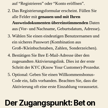
auf “Registrieren” oder “Konto eröffnen”.
Das Registrierungsformular erscheint. Füllen Sie
alle Felder mit
genauen und mit Ihren
Ausweisdokumenten übereinstimmenden
Daten
aus (Vor- und Nachname, Geburtsdatum, Adresse).
Wählen Sie einen eindeutigen Benutzernamen und
ein sicheres Passwort (Kombination aus
Groß-/Kleinbuchstaben, Zahlen, Sonderzeichen).
Bestätigen Sie Ihre E-Mail-Adresse über den
zugesandten Aktivierungslink. Dies ist der erste
Schritt der KYC (Know Your Customer)-Prozedur.
Optional: Geben Sie einen Willkommensbonus-
Code ein, falls vorhanden. Beachten Sie, dass die
Aktivierung oft eine erste Einzahlung voraussetzt.
Der Zugangspunkt:
Bet on