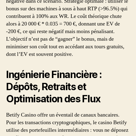
négative dans ce scénario. Stratégie optimale : utiliser le
bonus sur des machines à sous à haut RTP (>96.5%) qui
contribuent à 100% aux WR. Le coût théorique chute
alors à 20 000 € * 0.035 = 700 €, donnant une EV de
-200 €, ce qui reste négatif mais moins pénalisant.
L’objectif n’est pas de “gagner” le bonus, mais de
minimiser son coût tout en accédant aux tours gratuits,
dont l’EV est souvent positive.
Ingénierie Financière :
Dépôts, Retraits et
Optimisation des Flux
Betify Casino offre un éventail de canaux bancaires.
Pour les transactions cryptographiques, le casino Betify
utilise des portefeuilles intermédiaires : vous ne déposez