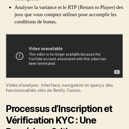
Analyser la variance et le RTP (Return to Player) des
jeux que vous comptez utiliser pour accomplir les
conditions de bonus.
Vidéo d’analyse : Interface, navigation et aperçu des
fonctionnalités clés de Betify Casino.
Processus d’Inscription et
Vérification KYC : Une