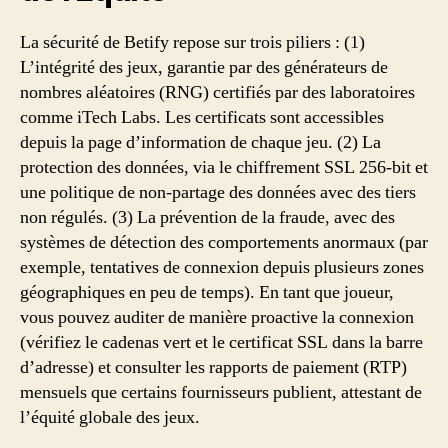
La sécurité de Betify repose sur trois piliers : (1)
L’intégrité des jeux, garantie par des générateurs de
nombres aléatoires (RNG) certifiés par des laboratoires
comme iTech Labs. Les certificats sont accessibles
depuis la page d’information de chaque jeu. (2) La
protection des données, via le chiffrement SSL 256-bit et
une politique de non-partage des données avec des tiers
non régulés. (3) La prévention de la fraude, avec des
systèmes de détection des comportements anormaux (par
exemple, tentatives de connexion depuis plusieurs zones
géographiques en peu de temps). En tant que joueur,
vous pouvez auditer de manière proactive la connexion
(vérifiez le cadenas vert et le certificat SSL dans la barre
d’adresse) et consulter les rapports de paiement (RTP)
mensuels que certains fournisseurs publient, attestant de
l’équité globale des jeux.