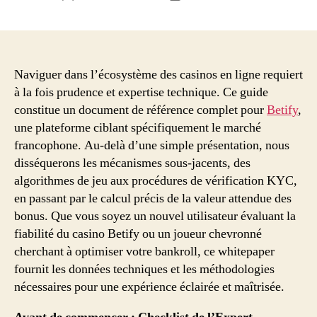
author
date
Naviguer dans l’écosystème des casinos en ligne requiert
à la fois prudence et expertise technique. Ce guide
constitue un document de référence complet pour
Betify
,
une plateforme ciblant spécifiquement le marché
francophone. Au-delà d’une simple présentation, nous
disséquerons les mécanismes sous-jacents, des
algorithmes de jeu aux procédures de vérification KYC,
en passant par le calcul précis de la valeur attendue des
bonus. Que vous soyez un nouvel utilisateur évaluant la
fiabilité du casino Betify ou un joueur chevronné
cherchant à optimiser votre bankroll, ce whitepaper
fournit les données techniques et les méthodologies
nécessaires pour une expérience éclairée et maîtrisée.