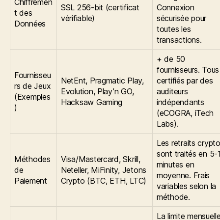
Chiffremen
SSL 256-bit (certificat
Connexion
t des
vérifiable)
sécurisée pour
Données
toutes les
transactions.
+ de 50
fournisseurs. Tous
Fournisseu
NetEnt, Pragmatic Play,
certifiés par des
rs de Jeux
Evolution, Play’n GO,
auditeurs
(Exemples
Hacksaw Gaming
indépendants
)
(eCOGRA, iTech
Labs).
Les retraits crypt
sont traités en 5-
Méthodes
Visa/Mastercard, Skrill,
minutes en
de
Neteller, MiFinity, Jetons
moyenne. Frais
Paiement
Crypto (BTC, ETH, LTC)
variables selon la
méthode.
La limite mensuell