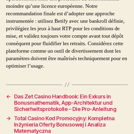
moindre qu’une licence européenne. Notre
recommandation finale est d’adopter une approche
instrumentée : utilisez Betify avec une bankroll définie,
privilégiez les jeux à haut RTP pour les conditions de
mise, et validez toujours votre compte avant tout dépôt
conséquent pour fluidifier les retraits. Considérez cette
plateforme comme un outil de divertissement dont les
paramètres doivent être maîtrisés techniquement pour en
optimiser l’usage.
←
Das Zet Casino Handbook: Ein Exkurs in
Bonusmathematik, App-Architektur und
Sicherheitsprotokolle – Die Pro-Anleitung
→
Total Casino Kod Promocyjny: Kompletna
Inżynieria Oferty Bonusowej i Analiza
Matematyczna