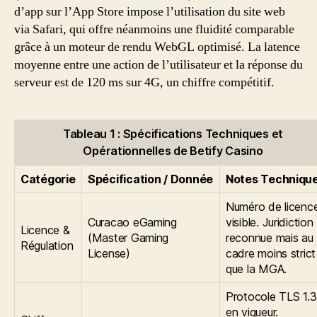
d’app sur l’App Store impose l’utilisation du site web
via Safari, qui offre néanmoins une fluidité comparable
grâce à un moteur de rendu WebGL optimisé. La latence
moyenne entre une action de l’utilisateur et la réponse du
serveur est de 120 ms sur 4G, un chiffre compétitif.
Tableau 1 : Spécifications Techniques et
Opérationnelles de Betify Casino
Catégorie
Spécification / Donnée
Notes Techniqu
Numéro de licenc
Curacao eGaming
visible. Juridiction
Licence &
(Master Gaming
reconnue mais au
Régulation
License)
cadre moins strict
que la MGA.
Protocole TLS 1.3
en vigueur.