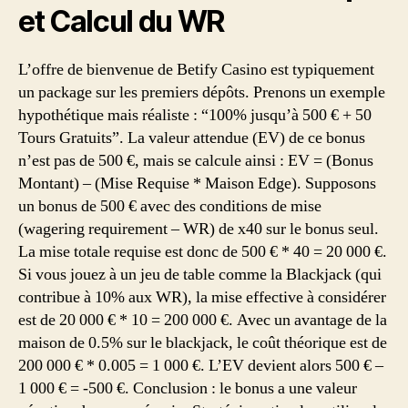
et Calcul du WR
L’offre de bienvenue de Betify Casino est typiquement
un package sur les premiers dépôts. Prenons un exemple
hypothétique mais réaliste : “100% jusqu’à 500 € + 50
Tours Gratuits”. La valeur attendue (EV) de ce bonus
n’est pas de 500 €, mais se calcule ainsi : EV = (Bonus
Montant) – (Mise Requise * Maison Edge). Supposons
un bonus de 500 € avec des conditions de mise
(wagering requirement – WR) de x40 sur le bonus seul.
La mise totale requise est donc de 500 € * 40 = 20 000 €.
Si vous jouez à un jeu de table comme la Blackjack (qui
contribue à 10% aux WR), la mise effective à considérer
est de 20 000 € * 10 = 200 000 €. Avec un avantage de la
maison de 0.5% sur le blackjack, le coût théorique est de
200 000 € * 0.005 = 1 000 €. L’EV devient alors 500 € –
1 000 € = -500 €. Conclusion : le bonus a une valeur