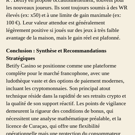
R : Betify en propose occasionnellement, souvent pour
les nouveaux joueurs. Ils sont toujours soumis à des WR
élevés (ex: x50) et à une limite de gain maximale (ex:
100 €). Leur valeur attendue est généralement
légèrement positive si joués sur des jeux à très faible
avantage de la maison, mais le gain réel est plafonné.
Conclusion : Synthèse et Recommandations
Stratégiques
Betify Casino se positionne comme une plateforme
complète pour le marché francophone, avec une
ludothèque vaste et des options de paiement modernes,
incluant les cryptomonnaies. Son principal atout
technique réside dans la rapidité de ses retraits crypto et
la qualité de son support réactif. Les points de vigilance
demeurent la rigueur des conditions de bonus, qui
nécessitent une analyse mathématique préalable, et la
licence de Curaçao, qui offre une flexibilité
opérationnelle mais une protection du consommateur